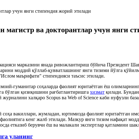
н магистр ва докторантлар учун янги с
цияси марказини янада ривожлантириш бўйича Президент Шавк
ларини моддий қўллаб-қувватлашнинг янги тизими йўлга қўйи
 "Ислом маърифати" стипендияси таъсис этилади.
оий-гуманитар соҳаларда фаолият юритаётган ёш олимларнинг
га бўлган қизиқишини рағбатлантиришга
хизмат
қилади. Бундан
 журналини халқаро Scopus ва Web of Science каби нуфузли баз
 соҳа вакиллари, жумладан, юртимизда фаолият юритаётган имо
аолиятига кенг жалб этилади. Мазкур янги тизим нафақат модд
сосда етказиб берувчи ёш ва малакали экспертлар қатламини ш
лга уланинг