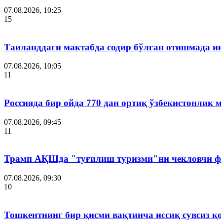
07.08.2026, 10:25
15
Таиланддаги мактабда содир бўлган отишмада и
07.08.2026, 10:05
11
Россияда бир ойда 770 дан ортиқ ўзбекистонлик 
07.08.2026, 09:45
11
Трамп АҚШда "туғилиш туризми"ни чекловчи ф
07.08.2026, 09:30
10
Тошкентнинг бир қисми вақтинча иссиқ сувсиз қ