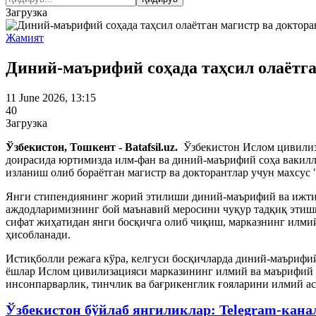
Загрузка
Жамият
Диний-маърифий соҳада таҳсил олаётга
11 June 2026, 13:15
40
Загрузка
Ўзбекистон, Тошкент - Batafsil.uz.
Ўзбекистон Ислом цивилиза
доирасида юртимизда илм-фан ва диний-маърифий соҳа вакил
изланиш олиб бораётган магистр ва докторантлар учун махсус
Янги стипендиянинг жорий этилиши диний-маърифий ва ижтим
аждодларимизнинг бой маънавий меросини чуқур тадқиқ этиш
сифат жиҳатидан янги босқичга олиб чиқиш, марказнинг илмий
ҳисобланади.
Истиқболли режага кўра, келгуси босқичларда диний-маърифий
ёшлар Ислом цивилизацияси марказининг илмий ва маърифий ф
инсонпарварлик, тинчлик ва бағрикенглик ғояларини илмий а
Ўзбекистон бўйлаб янгиликлар: Telegram-кана