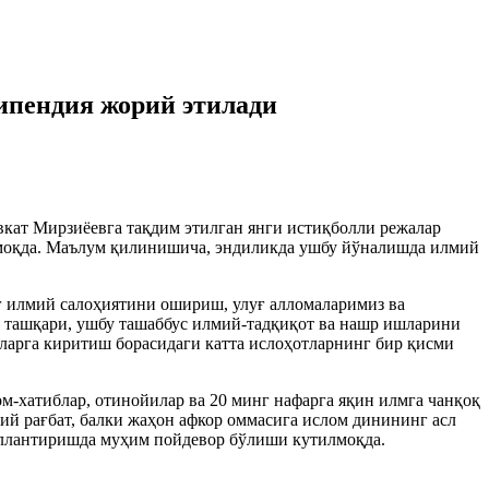
типендия жорий этилади
ат Мирзиёевга тақдим этилган янги истиқболли режалар
лмоқда. Маълум қилинишича, эндиликда ушбу йўналишда илмий
 илмий салоҳиятини ошириш, улуғ алломаларимиз ва
 ташқари, ушбу ташаббус илмий-тадқиқот ва нашр ишларини
аларга киритиш борасидаги катта ислоҳотларнинг бир қисми
м-хатиблар, отинойилар ва 20 минг нафарга яқин илмга чанқоқ
ий рағбат, балки жаҳон афкор оммасига ислом динининг асл
акллантиришда муҳим пойдевор бўлиши кутилмоқда.