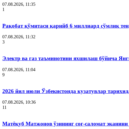
07.08.2026, 11:35
1
Рақобат қўмитаси қарийб 6 миллиард сўмлик тен
07.08.2026, 11:32
3
Электр ва газ таъминотини яхшилаш бўйича Янги
07.08.2026, 11:04
9
2026 йил июли Ўзбекистонда кузатувлар тарихид
07.08.2026, 10:36
11
Матёқуб Матжонов ўзининг соғ-саломат эканини