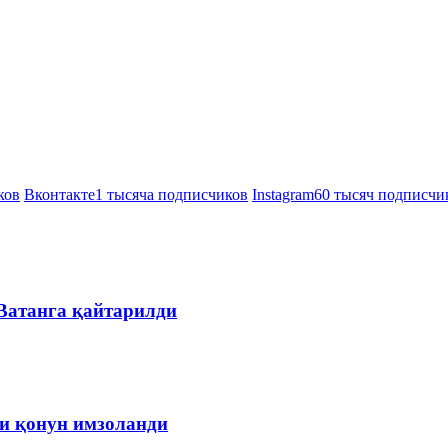
ков
Вконтакте
1 тысяча подписчиков
Instagram
60 тысяч подписчи
 Ватанга қайтарилди
чи қонун имзоланди