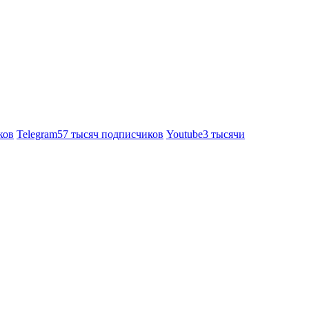
ков
Telegram
57 тысяч подписчиков
Youtube
3 тысячи