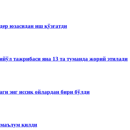
дер юзасидан иш қўзғатди
йўл тажрибаси яна 13 та туманда жорий этилади
аги энг иссиқ ойлардан бири бўлди
 маълум қилди