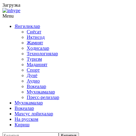
Загрузка
Menu
Янгиликлар
Сиёсат
Иқтисод
Жамият
Ҳодисалар
Технологиялар
Туризм
Маданият
Спорт
Дунё
Аудио
Воқеалар
Муҳокамалар
Пресс-релизлар
Муҳокамалар
Воқеалар
Махсус лойиҳалар
На русском
Кириш