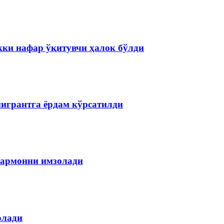
кки нафар ўқитувчи ҳалок бўлди
мигрантга ёрдам кўрсатилди
армонни имзолади
олади