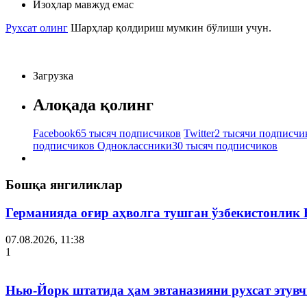
Изоҳлар мавжуд емас
Рухсат олинг
Шарҳлар қолдириш мумкин бўлиши учун.
Загрузка
Алоқада қолинг
Facebook
65 тысяч подписчиков
Twitter
2 тысячи подписчи
подписчиков
Одноклассники
30 тысяч подписчиков
Бошқа янгиликлар
Германияда оғир аҳволга тушган ўзбекистонлик
07.08.2026, 11:38
1
Нью-Йорк штатида ҳам эвтаназияни рухсат этув