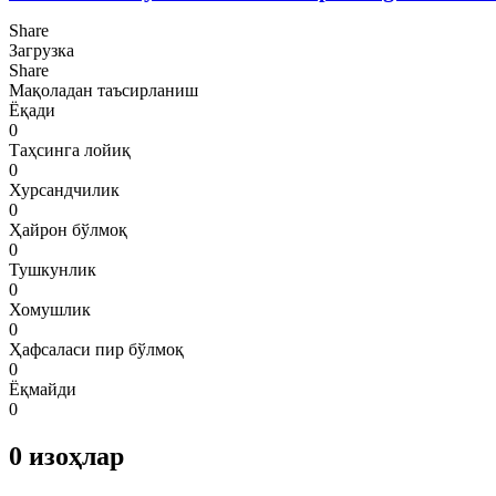
Share
Загрузка
Share
Мақоладан таъсирланиш
Ёқади
0
Таҳсинга лойиқ
0
Хурсандчилик
0
Ҳайрон бўлмоқ
0
Тушкунлик
0
Хомушлик
0
Ҳафсаласи пир бўлмоқ
0
Ёқмайди
0
0
изоҳлар