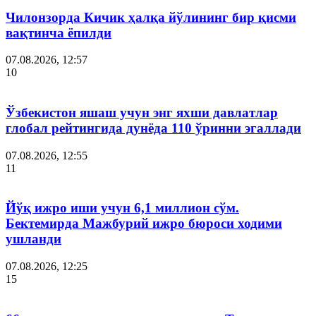
Чилонзорда Кичик ҳалқа йўлининг бир қисми
вақтинча ёпилди
07.08.2026, 12:57
10
Ўзбекистон яшаш учун энг яхши давлатлар
глобал рейтингида дунёда 110 ўринни эгаллади
07.08.2026, 12:55
11
Йўқ ижро иши учун 6,1 миллион сўм.
Бектемирда Мажбурий ижро бюроси ходими
ушланди
07.08.2026, 12:25
15