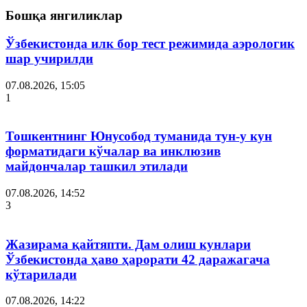
Бошқа янгиликлар
Ўзбекистонда илк бор тест режимида аэрологик
шар учирилди
07.08.2026, 15:05
1
Тошкентнинг Юнусобод туманида тун-у кун
форматидаги кўчалар ва инклюзив
майдончалар ташкил этилади
07.08.2026, 14:52
3
Жазирама қайтяпти. Дам олиш кунлари
Ўзбекистонда ҳаво ҳарорати 42 даражагача
кўтарилади
07.08.2026, 14:22