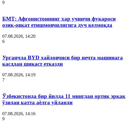
9
БМТ: Афғонистоннинг ҳар учинчи фуқароси
озиқ-овқат етишмовчилигига дуч келмоқда
07.08.2026, 14:20
6
Урганчда BYD ҳайдовчиси бир нечта машинага
қасддан шикаст етказди
07.08.2026, 14:19
7
Ўзбекистонда бир йилда 11 мингдан ортиқ эркак
ўзидан катта аёлга уйланди
07.08.2026, 14:16
9