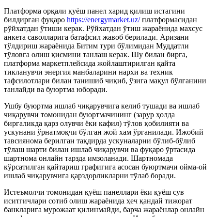
Платформа орқали қуёш панел харид қилиш истагини
билдирган фуқаро
https://energymarket.uz/
платформасидан
рўйхатдан ўтиши керак. Рўйхатдан ўтиш жараёнида махсус
анкета саволларига батафсил жавоб берилади. Aризани
тўлдириш жараёнида Битим тури бўлимидан Муддатли
тўловга олиш қисмини танлаш керак. Шу билан бирга,
платформа маркетплейсида жойлаштирилган қайта
тикланувчи энергия манбаларини нархи ва техник
тафсилотлари билан танишиб чиқиб, ўзига мақул бўлганини
танлайди ва буюртма юборади.
Ушбу буюртма ишлаб чиқарувчига келиб тушади ва ишлаб
чиқарувчи томонидан буюртмачининг (зарур ҳолда
биргаликда қарз олувчи ёки кафил) тўлов қобилияти ва
ускунани ўрнатмоқчи бўлган жой хам ўрганилади. Ижобий
тавсиянома берилган тақдирда ускуналарни бўлиб-бўлиб
тўлаш шарти билан ишлаб чиқарувчи ва фуқаро ўртасида
шартнома онлайн тарзда имзоланади. Шартномада
кўрсатилган қайтариш графигига асосан буюртмачи ойма-ой
ишлаб чиқарувчига қарздорликларни тўлаб боради.
Истеъмолчи томонидан қуёш панеллари ёки қуёш сув
иситгичлари сотиб олиш жараёнида ҳеч қандай тижорат
банкларига мурожаат қилинмайди, барча жараёнлар онлайн