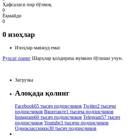
Ҳафсаласи пир бўлмоқ
0
Ёқмайди
0
0
изоҳлар
Изоҳлар мавжуд емас
Рухсат олинг
Шарҳлар қолдириш мумкин бўлиши учун.
Загрузка
Алоқада қолинг
Facebook
65 тысяч подписчиков
Twitter
2 тысячи
подписчиков
Вконтакте
1 тысяча подписчиков
Instagram
60 тысяч подписчиков
Telegram
57 тысяч
подписчиков
Youtube
3 тысячи подписчиков
Одноклассники
30 тысяч подписчиков