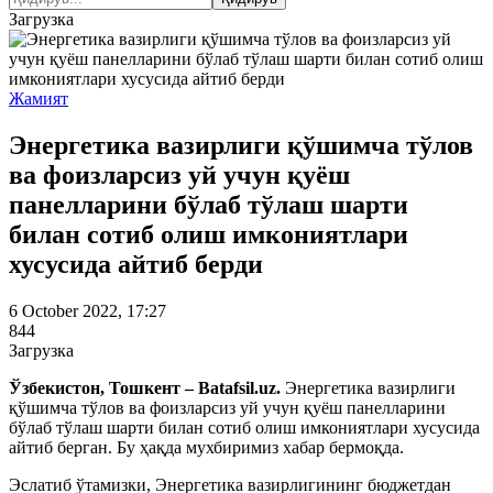
Загрузка
Жамият
Энергетика вазирлиги қўшимча тўлов
ва фоизларсиз уй учун қуёш
панелларини бўлаб тўлаш шарти
билан сотиб олиш имкониятлари
хусусида айтиб берди
6 October 2022, 17:27
844
Загрузка
Ўзбекистон, Тошкент – Batafsil.uz.
Энергетика вазирлиги
қўшимча тўлов ва фоизларсиз уй учун қуёш панелларини
бўлаб тўлаш шарти билан сотиб олиш имкониятлари хусусида
айтиб берган. Бу ҳақда мухбиримиз хабар бермоқда.
Эслатиб ўтамизки, Энергетика вазирлигининг бюджетдан