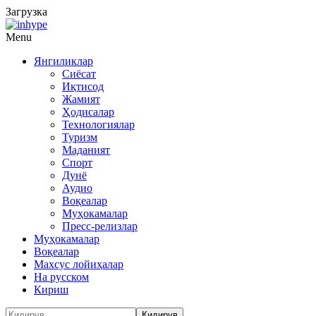
Загрузка
Menu
Янгиликлар
Сиёсат
Иқтисод
Жамият
Ҳодисалар
Технологиялар
Туризм
Маданият
Спорт
Дунё
Аудио
Воқеалар
Муҳокамалар
Пресс-релизлар
Муҳокамалар
Воқеалар
Махсус лойиҳалар
На русском
Кириш