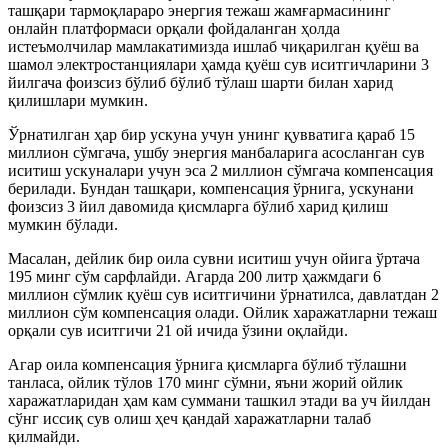
ташқари тармоқлараро энергия тежаш жамғармасининг
онлайн платформаси орқали фойдаланган ҳолда
истеъмолчилар мамлакатимизда ишлаб чиқарилган қуёш ва
шамол электростанциялари ҳамда қуёш сув иситгичларини 3
йилгача фоизсиз бўлиб бўлиб тўлаш шарти билан харид
қилишлари мумкин.
Ўрнатилган ҳар бир ускуна учун унинг қувватига қараб 15
миллион сўмгача, ушбу энергия манбаларига асосланган сув
иситиш ускуналари учун эса 2 миллион сўмгача компенсация
берилади. Бундан ташқари, компенсация ўрнига, ускунани
фоизсиз 3 йил давомида қисмларга бўлиб харид қилиш
мумкин бўлади.
Масалан, дейлик бир оила сувни иситиш учун ойига ўртача
195 минг сўм сарфлайди. Агарда 200 литр ҳажмдаги 6
миллион сўмлик қуёш сув иситгичини ўрнатилса, давлатдан 2
миллион сўм компенсация олади. Ойлик харажатларни тежаш
орқали сув иситгичи 21 ой ичида ўзини оқлайди.
Агар оила компенсация ўрнига қисмларга бўлиб тўлашни
танласа, ойлик тўлов 170 минг сўмни, яъни жорий ойлик
харажатларидан ҳам кам суммани ташкил этади ва уч йилдан
сўнг иссиқ сув олиш ҳеч қандай харажатларни талаб
қилмайди.