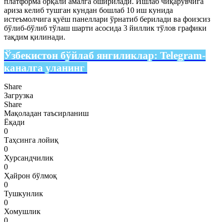
платформа орқали амалга оширилади. Ишлаб чиқарувчига
ариза келиб тушган кундан бошлаб 10 иш кунида
истеъмолчига қуёш панеллари ўрнатиб берилади ва фоизсиз
бўлиб-бўлиб тўлаш шарти асосида 3 йиллик тўлов графики
тақдим қилинади.
Ўзбекистон бўйлаб янгиликлар:
Telegram-
каналга уланинг
Share
Загрузка
Share
Мақоладан таъсирланиш
Ёқади
0
Таҳсинга лойиқ
0
Хурсандчилик
0
Ҳайрон бўлмоқ
0
Тушкунлик
0
Хомушлик
0