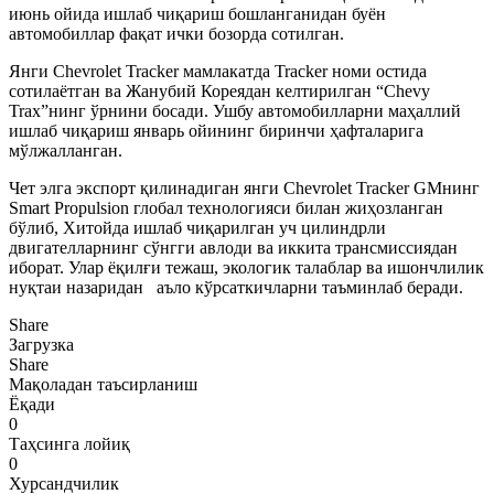
июнь ойида ишлаб чиқариш бошланганидан буён
автомобиллар фақат ички бозорда сотилган.
Янги Chevrolet Tracker мамлакатда Tracker номи остида
сотилаётган ва Жанубий Кореядан келтирилган “Chevy
Trax”нинг ўрнини босади. Ушбу автомобилларни маҳаллий
ишлаб чиқариш январь ойининг биринчи ҳафталарига
мўлжалланган.
Чет элга экспорт қилинадиган янги Chevrolet Tracker GMнинг
Smart Propulsion глобал технологияси билан жиҳозланган
бўлиб, Хитойда ишлаб чиқарилган уч цилиндрли
двигателларнинг сўнгги авлоди ва иккита трансмиссиядан
иборат. Улар ёқилғи тежаш, экологик талаблар ва ишончлилик
нуқтаи назаридан аъло кўрсаткичларни таъминлаб беради.
Share
Загрузка
Share
Мақоладан таъсирланиш
Ёқади
0
Таҳсинга лойиқ
0
Хурсандчилик