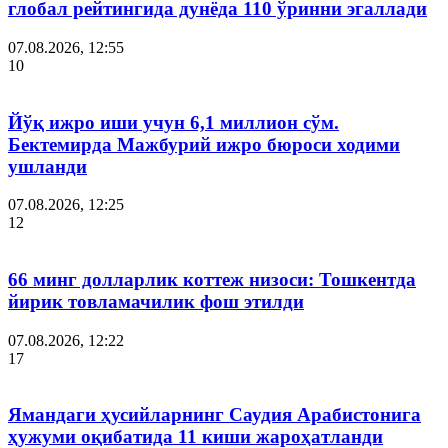
глобал рейтингида дунёда 110 ўринни эгаллади
07.08.2026, 12:55
10
Йўқ ижро иши учун 6,1 миллион сўм.
Бектемирда Мажбурий ижро бюроси ходими
ушланди
07.08.2026, 12:25
12
66 минг долларлик коттеж низоси: Тошкентда
йирик товламачилик фош этилди
07.08.2026, 12:22
17
Ямандаги ҳусийларнинг Саудия Арабистонига
ҳужуми оқибатида 11 киши жароҳатланди