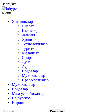
Загрузка
Menu
Янгиликлар
Сиёсат
Иқтисод
Жамият
Ҳодисалар
Технологиялар
Туризм
Маданият
Спорт
Дунё
Аудио
Воқеалар
Муҳокамалар
Пресс-релизлар
Муҳокамалар
Воқеалар
Махсус лойиҳалар
На русском
Кириш