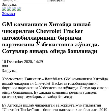
Загрузка
Жамият
GM компанияси Хитойда ишлаб
чиқарилган Chevrolet Tracker
автомобилларининг биринчи
партиясини Ўзбекистонга жўнатди.
Сотувлар январь ойида бошланади
16 December 2020, 14:29
880
Загрузка
Ўзбекистон, Тошкент – Batafsil.uz.
GM компанияси Хитойда
ишлаб чиқарилган Chevrolet Tracker автомобилларининг
биринчи партиясини Ўзбекистонга жўнатди. Сотувлар январь
ойида бошланади. Бу ҳақида компания релизига ҳавола
қилган ҳолда мухбиримиз хабар бермоқда.
Бу Хитойда ишлаб чиқарилган ва хорижга жўнатилаётган
“Chevrolet Tracker”нинг биринчи партияси ҳисобланади. 2019