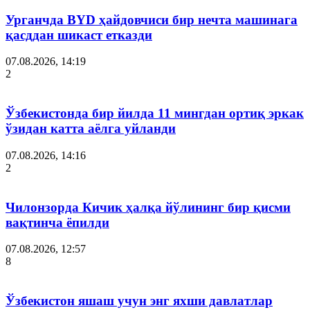
Урганчда BYD ҳайдовчиси бир нечта машинага
қасддан шикаст етказди
07.08.2026, 14:19
2
Ўзбекистонда бир йилда 11 мингдан ортиқ эркак
ўзидан катта аёлга уйланди
07.08.2026, 14:16
2
Чилонзорда Кичик ҳалқа йўлининг бир қисми
вақтинча ёпилди
07.08.2026, 12:57
8
Ўзбекистон яшаш учун энг яхши давлатлар