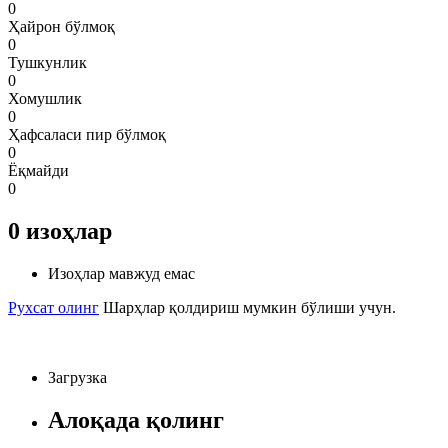
0
Ҳайрон бўлмоқ
0
Тушкунлик
0
Хомушлик
0
Ҳафсаласи пир бўлмоқ
0
Ёқмайди
0
0
изоҳлар
Изоҳлар мавжуд емас
Рухсат олинг
Шарҳлар қолдириш мумкин бўлиши учун.
Загрузка
Алоқада қолинг