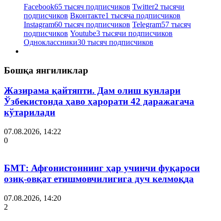
Facebook
65 тысяч подписчиков
Twitter
2 тысячи
подписчиков
Вконтакте
1 тысяча подписчиков
Instagram
60 тысяч подписчиков
Telegram
57 тысяч
подписчиков
Youtube
3 тысячи подписчиков
Одноклассники
30 тысяч подписчиков
Бошқа янгиликлар
Жазирама қайтяпти. Дам олиш кунлари
Ўзбекистонда ҳаво ҳарорати 42 даражагача
кўтарилади
07.08.2026, 14:22
0
БМТ: Афғонистоннинг ҳар учинчи фуқароси
озиқ-овқат етишмовчилигига дуч келмоқда
07.08.2026, 14:20
2