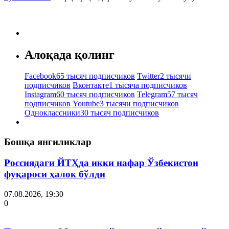
Алоқада қолинг
Facebook
65 тысяч подписчиков
Twitter
2 тысячи
подписчиков
Вконтакте
1 тысяча подписчиков
Instagram
60 тысяч подписчиков
Telegram
57 тысяч
подписчиков
Youtube
3 тысячи подписчиков
Одноклассники
30 тысяч подписчиков
Бошқа янгиликлар
Россиядаги ЙТҲда икки нафар Ўзбекистон
фуқароси ҳалок бўлди
07.08.2026, 19:30
0