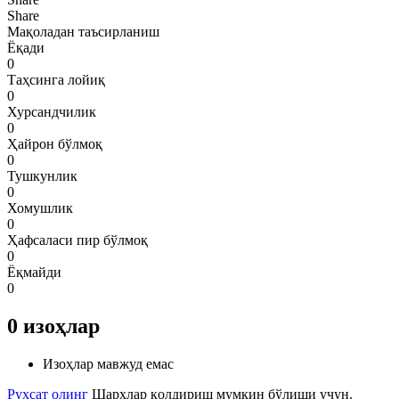
Share
Мақоладан таъсирланиш
Ёқади
0
Таҳсинга лойиқ
0
Хурсандчилик
0
Ҳайрон бўлмоқ
0
Тушкунлик
0
Хомушлик
0
Ҳафсаласи пир бўлмоқ
0
Ёқмайди
0
0
изоҳлар
Изоҳлар мавжуд емас
Рухсат олинг
Шарҳлар қолдириш мумкин бўлиши учун.