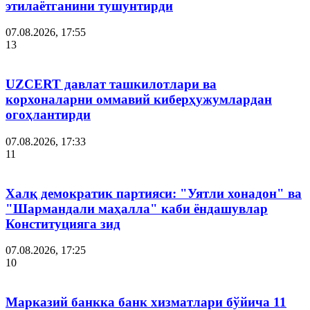
этилаётганини тушунтирди
07.08.2026, 17:55
13
UZCERT давлат ташкилотлари ва
корхоналарни оммавий киберҳужумлардан
огоҳлантирди
07.08.2026, 17:33
11
Халқ демократик партияси: "Уятли хонадон" ва
"Шармандали маҳалла" каби ёндашувлар
Конституцияга зид
07.08.2026, 17:25
10
Марказий банкка банк хизматлари бўйича 11