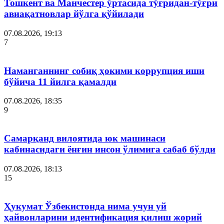
Тошкент ва Манчестер ўртасида тўғридан-тўғри
авиақатновлар йўлга қўйилади
07.08.2026, 19:13
7
Наманганнинг собиқ ҳокими коррупция иши
бўйича 11 йилга қамалди
07.08.2026, 18:35
9
Самарқанд вилоятида юк машинаси
кабинасидаги ёнғин инсон ўлимига сабаб бўлди
07.08.2026, 18:13
15
Ҳукумат Ўзбекистонда нима учун уй
ҳайвонларини идентификация қилиш жорий