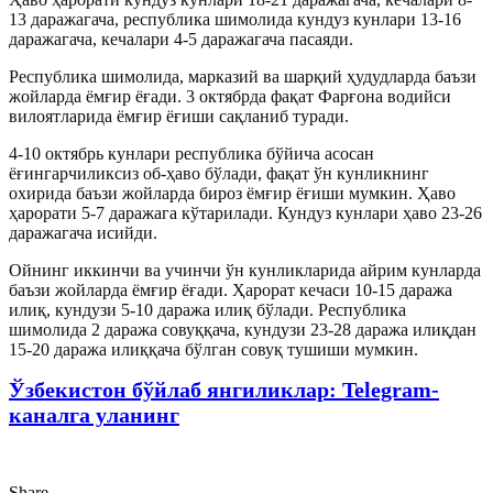
13 даражагача, республика шимолида кундуз кунлари 13-16
даражагача, кечалари 4-5 даражагача пасаяди.
Республика шимолида, марказий ва шарқий ҳудудларда баъзи
жойларда ёмғир ёғади. 3 октябрда фақат Фарғона водийси
вилоятларида ёмғир ёғиши сақланиб туради.
4-10 октябрь кунлари республика бўйича асосан
ёғингарчиликсиз об-ҳаво бўлади, фақат ўн кунликнинг
охирида баъзи жойларда бироз ёмғир ёғиши мумкин. Ҳаво
ҳарорати 5-7 даражага кўтарилади. Кундуз кунлари ҳаво 23-26
даражагача исийди.
Ойнинг иккинчи ва учинчи ўн кунликларида айрим кунларда
баъзи жойларда ёмғир ёғади. Ҳарорат кечаси 10-15 даража
илиқ, кундузи 5-10 даража илиқ бўлади. Республика
шимолида 2 даража совуққача, кундузи 23-28 даража илиқдан
15-20 даража илиққача бўлган совуқ тушиши мумкин.
Ўзбекистон бўйлаб янгиликлар: Telegram-
каналга уланинг
Share