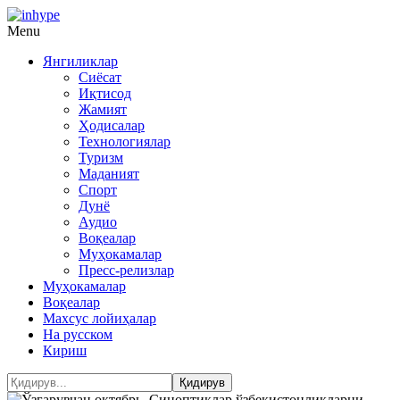
Menu
Янгиликлар
Сиёсат
Иқтисод
Жамият
Ҳодисалар
Технологиялар
Туризм
Маданият
Спорт
Дунё
Аудио
Воқеалар
Муҳокамалар
Пресс-релизлар
Муҳокамалар
Воқеалар
Махсус лойиҳалар
На русском
Кириш