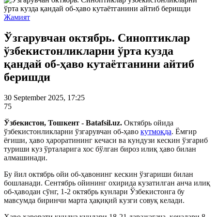
Жамият
Ўзгарувчан октябрь. Синоптиклар
ўзбекистонликларни ўрта кузда
қандай об-ҳаво кутаётганини айтиб
беришди
30 September 2025, 17:25
75
Ўзбекистон, Тошкент - Batafsil.uz.
Октябрь ойида
ўзбекистонликларни ўзгарувчан об-ҳаво
кутмоқда
. Ёмғир
ёғиши, ҳаво ҳароратининг кечаси ва кундузи кескин ўзгариб
туриши куз ўрталарига хос бўлган бироз илиқ ҳаво билан
алмашинади.
Бу йил октябрь ойи об-ҳавонинг кескин ўзгариши билан
бошланади. Сентябрь ойининг охирида кузатилган анча илиқ
об-ҳаводан сўнг, 1-2 октябрь кунлари Ўзбекистонга бу
мавсумда биринчи марта ҳақиқий кузги совуқ келади.
Ҳаво ҳарорати кундуз кунлари 18-21 даражагача, кечалари 8-