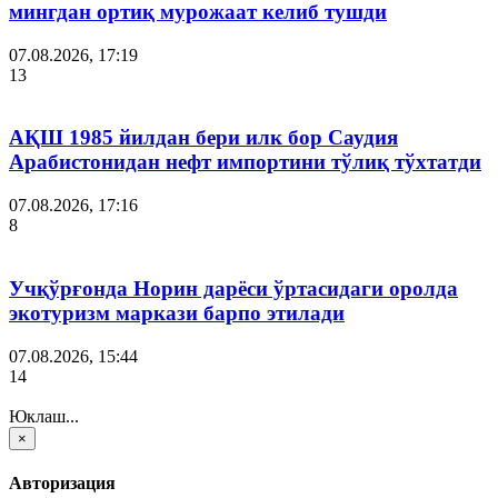
мингдан ортиқ мурожаат келиб тушди
07.08.2026, 17:19
13
АҚШ 1985 йилдан бери илк бор Саудия
Арабистонидан нефт импортини тўлиқ тўхтатди
07.08.2026, 17:16
8
Учқўрғонда Норин дарёси ўртасидаги оролда
экотуризм маркази барпо этилади
07.08.2026, 15:44
14
Юклаш...
×
Авторизация