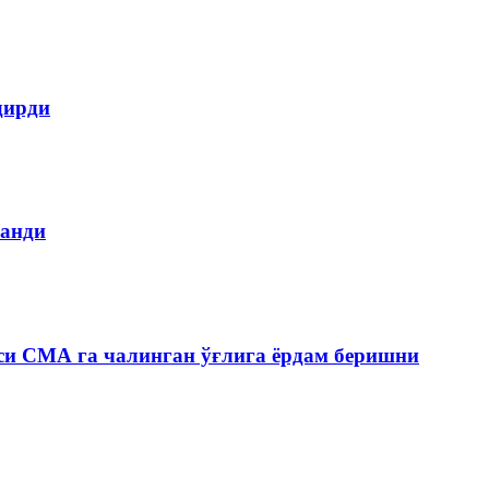
дирди
ланди
си СМА га чалинган ўғлига ёрдам беришни