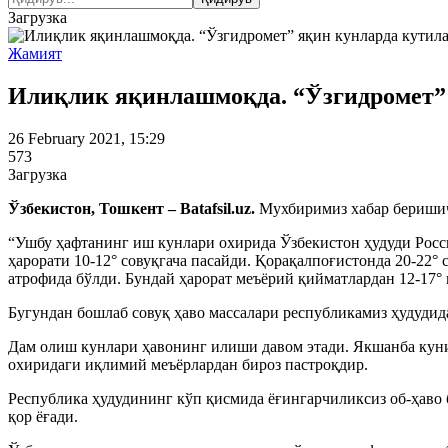
Загрузка
Жамият
Илиқлик яқинлашмоқда. “Ўзгидромет” 
26 February 2021, 15:29
573
Загрузка
Ўзбекистон, Тошкент – Batafsil.uz.
Мухбиримиз хабар беришич
“Ушбу ҳафтанинг иш кунлари охирида Ўзбекистон ҳудуди Россия
ҳарорати 10-12° совуқгача пасайди. Қорақалпоғистонда 20-22° 
атрофида бўлди. Бундай ҳарорат меъёрий қийматлардан 12-17° 
Бугундан бошлаб совуқ ҳаво массалари республикамиз ҳудуди
Дам олиш кунлари ҳавонинг илиши давом этади. Якшанба кунига
охиридаги иқлимий меъёрлардан бироз пастроқдир.
Республика ҳудудининг кўп қисмида ёғингарчиликсиз об-ҳаво 
қор ёғади.