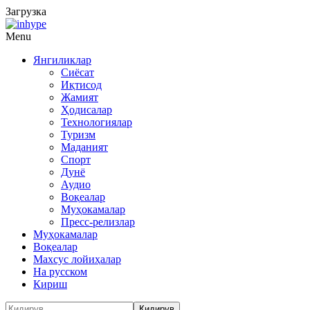
Загрузка
Menu
Янгиликлар
Сиёсат
Иқтисод
Жамият
Ҳодисалар
Технологиялар
Туризм
Маданият
Спорт
Дунё
Аудио
Воқеалар
Муҳокамалар
Пресс-релизлар
Муҳокамалар
Воқеалар
Махсус лойиҳалар
На русском
Кириш