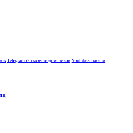
ков
Telegram
57 тысяч подписчиков
Youtube
3 тысячи
ди