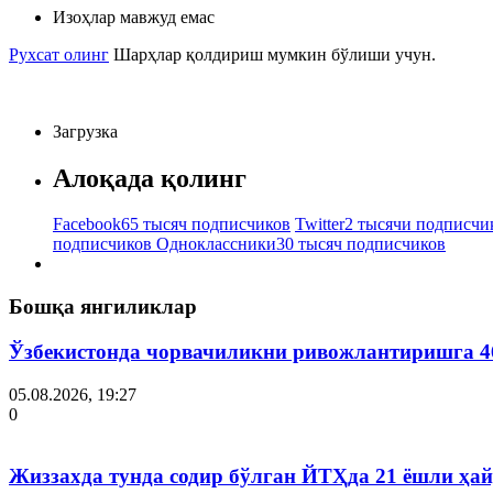
Изоҳлар мавжуд емас
Рухсат олинг
Шарҳлар қолдириш мумкин бўлиши учун.
Загрузка
Алоқада қолинг
Facebook
65 тысяч подписчиков
Twitter
2 тысячи подписчи
подписчиков
Одноклассники
30 тысяч подписчиков
Бошқа янгиликлар
Ўзбекистонда чорвачиликни ривожлантиришга 4
05.08.2026, 19:27
0
Жиззахда тунда содир бўлган ЙТҲда 21 ёшли ҳай