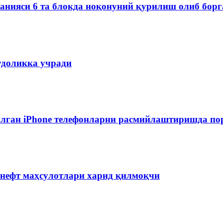
мпанияси 6 та блокда ноқонуний қурилиш олиб бор
удоликка учради
лган iPhone телефонларни расмийлаштиришда пор
 нефт маҳсулотлари харид қилмоқчи