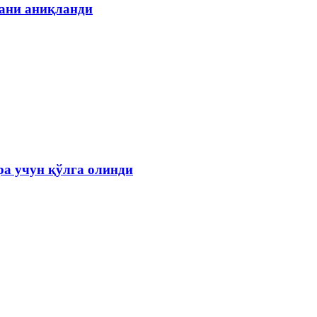
гани аниқланди
а учун қўлга олинди