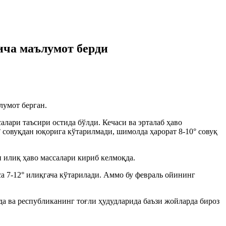
ича маълумот берди
лумот берган.
лари таъсири остида бўлди. Кечаси ва эрталаб ҳаво
6° совуқдан юқорига кўтарилмади, шимолда ҳарорат 8-10° совуқ
 илиқ ҳаво массалари кириб келмоқда.
са 7-12° илиқгача кўтарилади. Аммо бу февраль ойининг
а ва республиканинг тоғли ҳудудларида баъзи жойларда бироз