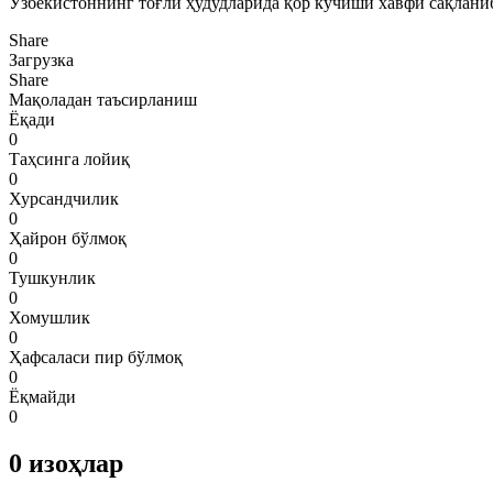
Ўзбекистоннинг тоғли ҳудудларида қор кўчиши хавфи сақлани
Share
Загрузка
Share
Мақоладан таъсирланиш
Ёқади
0
Таҳсинга лойиқ
0
Хурсандчилик
0
Ҳайрон бўлмоқ
0
Тушкунлик
0
Хомушлик
0
Ҳафсаласи пир бўлмоқ
0
Ёқмайди
0
0
изоҳлар