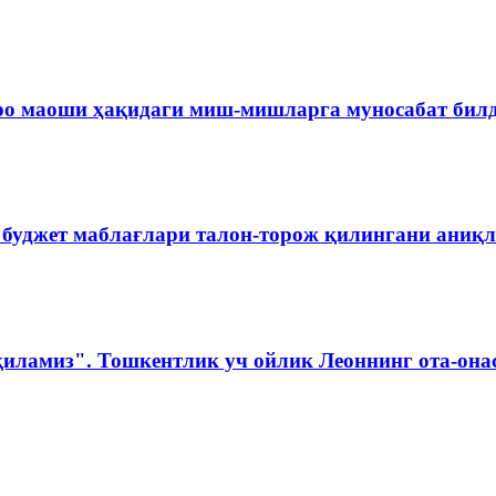
ро маоши ҳақидаги миш-мишларга муносабат бил
 буджет маблағлари талон-торож қилингани аниқ
қиламиз". Тошкентлик уч ойлик Леоннинг ота-она