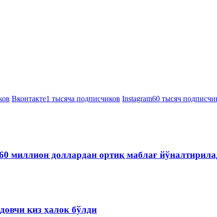
ков
Вконтакте
1 тысяча подписчиков
Instagram
60 тысяч подписчи
60 миллион доллардан ортиқ маблағ йўналтирила
довчи қиз ҳалок бўлди