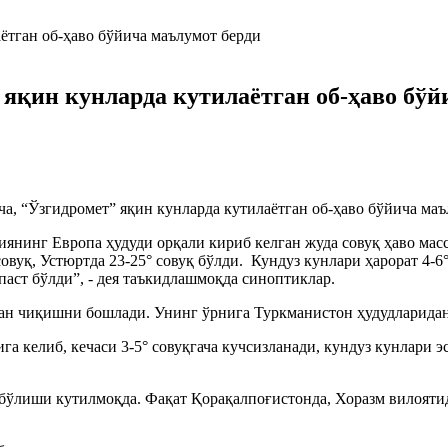
яқин кунларда кутилаётган об-ҳаво бўй
а, “Ўзгидромет” яқин кунларда кутилаётган об-ҳаво бўйича маъ
нинг Европа ҳудуди орқали кириб келган жуда совуқ ҳаво масса
совуқ, Устюртда 23-25° совуқ бўлди. Кундуз кунлари ҳарорат 4-
паст бўлди”, - дея таъкидлашмоқда синоптиклар.
дан чиқишни бошлади. Унинг ўрнига Туркманистон ҳудудларидан
 келиб, кечаси 3-5° совуқгача кучсизланади, кундуз кунлари э
бўлиши кутилмоқда. Фақат Қорақалпоғистонда, Хоразм вилоятид