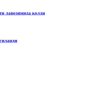
ти лавозимида қолди
лгиланди