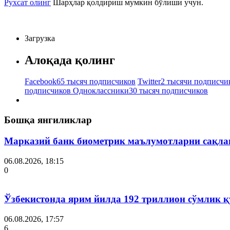
Рухсат олинг
Шарҳлар қолдириш мумкин бўлиши учун.
Загрузка
Алоқада қолинг
Facebook
65 тысяч подписчиков
Twitter
2 тысячи подписчи
подписчиков
Одноклассники
30 тысяч подписчиков
Бошқа янгиликлар
Марказий банк биометрик маълумотларни сақла
06.08.2026, 18:15
0
Ўзбекистонда ярим йилда 192 триллион сўмлик
06.08.2026, 17:57
6