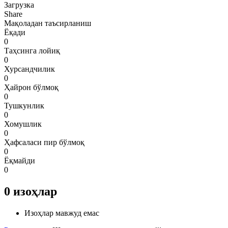
Загрузка
Share
Мақоладан таъсирланиш
Ёқади
0
Таҳсинга лойиқ
0
Хурсандчилик
0
Ҳайрон бўлмоқ
0
Тушкунлик
0
Хомушлик
0
Ҳафсаласи пир бўлмоқ
0
Ёқмайди
0
0
изоҳлар
Изоҳлар мавжуд емас