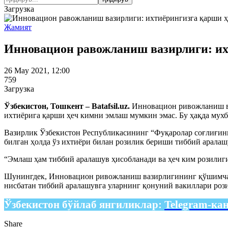
Загрузка
Жамият
Инновацион равожланиш вазирлиги: их
26 May 2021, 12:00
759
Загрузка
Ўзбекистон, Тошкент – Batafsil.uz.
Инновацион ривожланиш ва
ихтиёрига қарши ҳеч кимни эмлаш мумкин эмас. Бу ҳақда мухб
Вазирлик Ўзбекистон Республикасининг “Фуқаролар соғлиғини
билган ҳолда ўз ихтиёри билан розилик бериши тиббий аралаш
“Эмлаш ҳам тиббий аралашув ҳисобланади ва ҳеч ким розилиги
Шунингдек, Инновацион ривожланиш вазирлигининг қўшимча қи
нисбатан тиббий аралашувга уларнинг қонуний вакиллари рози
Ўзбекистон бўйлаб янгиликлар:
Telegram-ка
Share