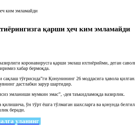
тиёрингизга қарши ҳеч ким эмламайди
зирлиги коронавирусга қарши эмлаш ихтиёрийми, деган савол
иримиз хабар бермоқда.
 сақлаш тўғрисида”ги Қонунининг 26 моддасига ҳавола қилган.
увнинг дастлабки зарур шартидир.
сиз эмланиши мумкин эмас”, -дея таъкидламоқда вазирлик.
лишича, ўн тўрт ёшга тўлмаган шахсларга ва қонунда белгилан
лик беради.
налга уланинг