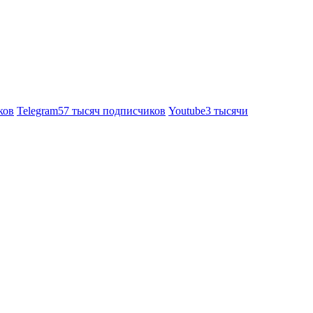
ков
Telegram
57 тысяч подписчиков
Youtube
3 тысячи