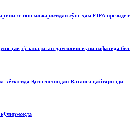
рини сотиш можаросидан сўнг ҳам FIFA президен
куни ҳақ тўланадиган дам олиш куни сифатида бе
на кўмагида Қозоғистондан Ватанга қайтарилди
а кўчирмоқда