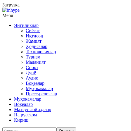
Загрузка
Menu
Янгиликлар
Сиёсат
Иқтисод
Жамият
Ҳодисалар
Технологиялар
Туризм
Маданият
Спорт
Дунё
Аудио
Воқеалар
Муҳокамалар
Пресс-релизлар
Муҳокамалар
Воқеалар
Махсус лойиҳалар
На русском
Кириш