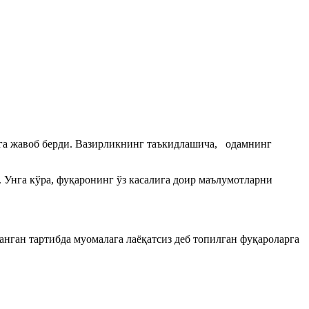
га жавоб берди. Вазирликнинг таъкидлашича, одамнинг
 Унга кўра, фуқаронинг ўз касалига доир маълумотларни
ган тартибда муомалага лаёқатсиз деб топилган фуқароларга