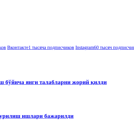
ков
Вконтакте
1 тысяча подписчиков
Instagram
60 тысяч подписчи
ш бўйича янги талабларни жорий қилди
 қурилиш ишлари бажарилди