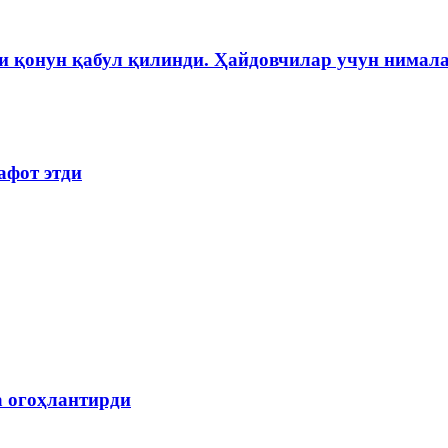
и қонун қабул қилинди. Ҳайдовчилар учун нимала
афот этди
а огоҳлантирди