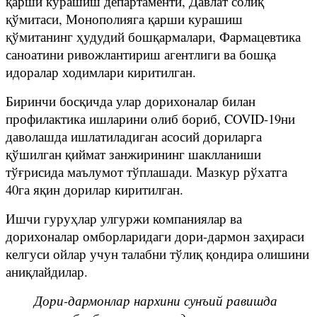
қарши курашиш департаменти, Давлат солиқ
қўмитаси, Монополияга қарши курашиш
қўмитанинг ҳудудий бошқармалари, Фармацевтика
саноатини ривожлантириш агентлиги ва бошқа
идоралар ходимлари киритилган.
Биринчи босқичда улар дорихоналар билан
профилактика ишларини олиб бориб, COVID-19ни
даволашда ишлатиладиган асосий дориларга
қўшилган қиймат занжирининг шаклланиши
тўғрисида маълумот тўплашади. Мазкур рўхатга
40га яқин дорилар киритилган.
Ишчи гуруҳлар улгуржи компаниялар ва
дорихоналар омборларидаги дори-дармон заҳираси
келгуси ойлар учун талабни тўлиқ қондира олишини
аниқлайдилар.
Дори-дармонлар нархини сунъий равишда