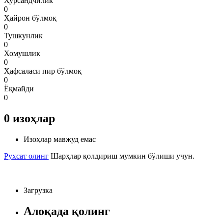
Хурсандчилик
0
Ҳайрон бўлмоқ
0
Тушкунлик
0
Хомушлик
0
Ҳафсаласи пир бўлмоқ
0
Ёқмайди
0
0
изоҳлар
Изоҳлар мавжуд емас
Рухсат олинг
Шарҳлар қолдириш мумкин бўлиши учун.
Загрузка
Алоқада қолинг