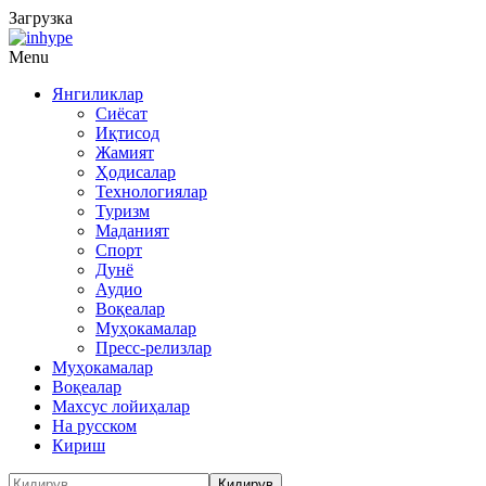
Загрузка
Menu
Янгиликлар
Сиёсат
Иқтисод
Жамият
Ҳодисалар
Технологиялар
Туризм
Маданият
Спорт
Дунё
Аудио
Воқеалар
Муҳокамалар
Пресс-релизлар
Муҳокамалар
Воқеалар
Махсус лойиҳалар
На русском
Кириш