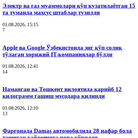
Электр ва газ муаммолари кўп кузатилаётган 15
та туманда махсус штаблар тузилди
01.08.2026, 15:15
7
Apple ва Google Ўзбекистонда энг кўп солиқ
тўлаган хорижий IT-компаниялар бўлди
01.08.2026, 12:41
14
Наманган ва Тошкент вилоятида қарийб 12
килограмм гашиш мусодара қилинди
01.08.2026, 12:10
13
Фарғонада Damas автомобилида 28 нафар бола
ташиган ҳайдовчига чора кўрилди