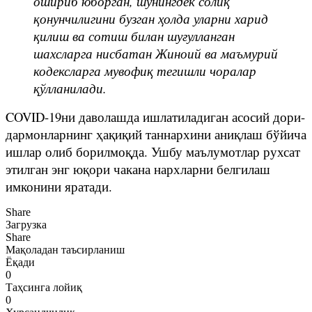
ошириб юборган, шунингдек солиқ
қонунчилигини бузган ҳолда уларни харид
қилиш ва сотиш билан шуғулланган
шахсларга нисбатан Жиноий ва маъмурий
кодексларга мувофиқ тегишли чоралар
қўлланилади.
COVID-19ни даволашда ишлатиладиган асосий дори-
дармонларнинг ҳақиқий таннархини аниқлаш бўйича
ишлар олиб борилмоқда. Ушбу маълумотлар рухсат
этилган энг юқори чакана нархларни белгилаш
имконини яратади.
Share
Загрузка
Share
Мақоладан таъсирланиш
Ёқади
0
Таҳсинга лойиқ
0