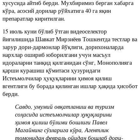
хусусида айтиб берди. Мухбиримиз берган хабарга
кўра, асосий дорилар рўйхатига 40 га яқин
препаратлар киритилган.
15 июль куни бўлиб ўтган видеоселектор
йиғилишида Шавкат Мирзиёев Тошкентда тестлар ва
зарур дори-дармонлар йўқлиги, дорихоналарда
нархлар ошириб юборилгани учун масъул
идораларни танқид қилганидан сўнг, Монополияга
қарши курашиш қўмитаси ҳузуридаги
Истеъмолчилар ҳуқуқларини ҳимоя қилиш
вгентлиги бу борада қилинган ишлар ҳақида ҳисобот
берди.
Савдо, умумий овқатланиш ва туризм
соҳасида истеъмолчилар ҳуқуқларини
ҳимоя қилиш бўлими бошлиғи Павел
Магайнинг сўзларига кўра, Агентлик
томонидан февраль ойидан бошлаб дори-