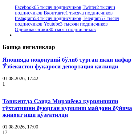
Facebook
65 тысяч подписчиков
Twitter
2 тысячи
подписчиков
Вконтакте
1 тысяча подписчиков
Instagram
58 тысяч подписчиков
Telegram
57 тысяч
подписчиков
Youtube
3 тысячи подписчиков
Одноклассники
30 тысяч подписчиков
Бошқа янгиликлар
Японияда ноқонуний бўлиб турган икки нафар
Ўзбекистон фуқароси депортация қилинди
01.08.2026, 17:42
1
Тошкентда Саида Мирзиёева қурилишини
тўхтатишни буюрган қурилиш майдони бўйича
жиноят иши қўзғатилди
01.08.2026, 17:00
17