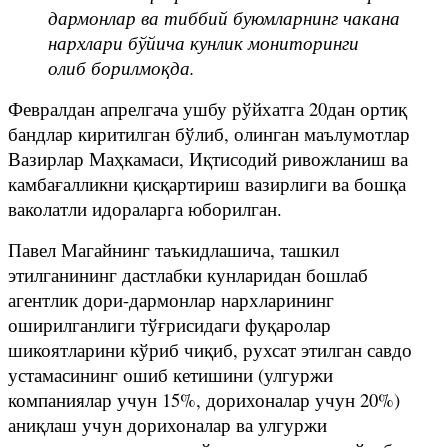
дармонлар ва тиббий буюмларнинг чакана
нархлари бўйича кунлик мониторинги
олиб борилмоқда.
Февралдан апрелгача ушбу рўйхатга 20дан ортиқ
бандлар киритилган бўлиб, олинган маълумотлар
Вазирлар Маҳкамаси, Иқтисодий ривожланиш ва
камбағалликни қисқартириш вазирлиги ва бошқа
ваколатли идораларга юборилган.
Павел Магайнинг таъкидлашича, ташкил
этилганининг дастлабки кунларидан бошлаб
агентлик дори-дармонлар нархларининг
оширилганлиги тўғрисидаги фуқаролар
шикоятларини кўриб чиқиб, рухсат этилган савдо
устамасининг ошиб кетишини (улгуржи
компаниялар учун 15%, дорихоналар учун 20%)
аниқлаш учун дорихоналар ва улгуржи