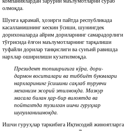
компаниялардан зарурий маълумотларни сўраб
олмоқда.
Шунга қарамай, ҳозирги пайтда республикада
касалланишнинг кескин ўсиши, шунингдек
дорихоналарда айрим дориларнинг самарадорлиги
тўғрисида ёлғон маълумотларнинг тарқалиши
туфайли дорилар танқислиги ва сунъий равишда
нархлар оширилиши кузатилмоқда.
Президент топшириғига кўра, дори-
дармон воситалари ва тиббиёт буюмлари
нархларининг ўсишини сақлаб турувчи
механизм жорий этилмоқда. Мазкур
масала билан ҳар-бир вилоятда ва
пойтахтда тузилган ишчи гуруҳлар
шуғулланишмоқда.
Ишчи гуруҳлар таркибига Иқтисодий жиноятларга