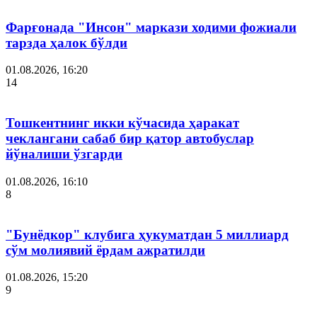
Фарғонада "Инсон" маркази ходими фожиали
тарзда ҳалок бўлди
01.08.2026, 16:20
14
Тошкентнинг икки кўчасида ҳаракат
чеклангани сабаб бир қатор автобуслар
йўналиши ўзгарди
01.08.2026, 16:10
8
"Бунёдкор" клубига ҳукуматдан 5 миллиард
сўм молиявий ёрдам ажратилди
01.08.2026, 15:20
9