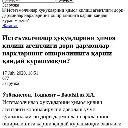
Загрузка
Жамият
Истеъмолчилар ҳуқуқларини ҳимоя
қилиш агентлиги дори-дармонлар
нархларнинг оширилишига қарши
қандай курашмоқчи?
17 July 2020, 18:51
677
Загрузка
Ўзбекистон, Тошкент – Batafsil.uz ЯА.
Истеъмолчилар ҳуқуқларини ҳимоя қилиш
агентлиги коронавирусни даволаш учун
қўлланиладиган дори-дармонлар нархларнинг
оширилишига қарши қандай курашмоқчи эканлиги