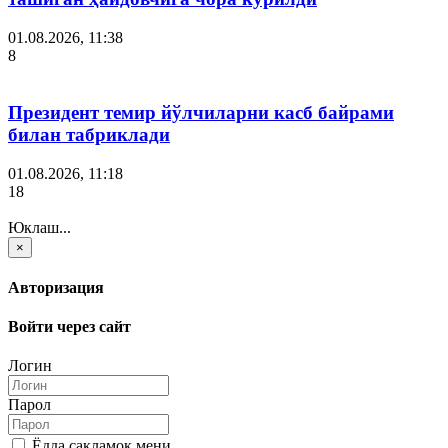
01.08.2026, 11:38
8
Президент темир йўлчиларни касб байрами
билан табриклади
01.08.2026, 11:18
18
Юклаш...
×
Авторизация
Войти через сайт
Логин
Парол
Ёдда сақламоқ мени