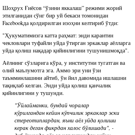
Шоҳрух Ғиёсов “ўзини яккалаш” режими жорий
этилганидан сўнг бир уй бекаси томонидан
Facebookда қолдирилган изоҳни келтириб ўтди:
"Ҳукуматимизга катта раҳмат: энди карантин
чекловлари туфайли уйда ўтирган эркаклар аёлларга
уйда қолиш нақадар қийинлигини тушунишмоқда".
Аёлнинг сўзларига кўра, у институтни тугатган ва
олий маълумотга эга. Аммо эри уни ўзи
таъмминлашини айтиб, ўн йил давомида ишлашни
тақиқлаб келган. Энди уйда қолиш қанчалик
қийинлигини у тушунди.
"Ўйлайманки, бундай чоралар
кўрилгандан кейин кўпчилик эркаклар эски
стереотиплардан, яъни аёл уйда қолиши
керак деган фикрдан халос бўлишади", -