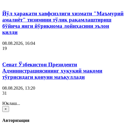
Йўл ҳаракати хавфсизлиги хизмати "Маъмурий
амалиёт" тизимини тўлиқ рақамлаштириш
бўйича янги йўриқнома лойиҳасини эълон
қилди
08.08.2026, 16:04
19
Сенат Ўзбекистон Президенти
Администрациясининг ҳуқуқий мақоми
тўғрисидаги қонунн маъқуллади
08.08.2026, 13:20
31
Юклаш...
×
Авторизация