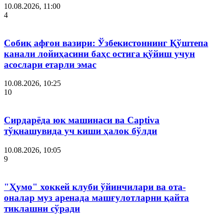
10.08.2026, 11:00
4
Собиқ афғон вазири: Ўзбекистоннинг Қўштепа
канали лойиҳасини баҳс остига қўйиш учун
асослари етарли эмас
10.08.2026, 10:25
10
Сирдарёда юк машинаси ва Captiva
тўқнашувида уч киши ҳалок бўлди
10.08.2026, 10:05
9
"Ҳумо" хоккей клуби ўйинчилари ва ота-
оналар муз аренада машғулотларни қайта
тиклашни сўради