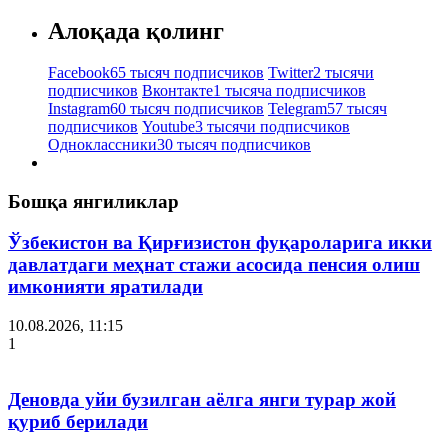
Алоқада қолинг
Facebook
65 тысяч подписчиков
Twitter
2 тысячи
подписчиков
Вконтакте
1 тысяча подписчиков
Instagram
60 тысяч подписчиков
Telegram
57 тысяч
подписчиков
Youtube
3 тысячи подписчиков
Одноклассники
30 тысяч подписчиков
Бошқа янгиликлар
Ўзбекистон ва Қирғизистон фуқароларига икки
давлатдаги меҳнат стажи асосида пенсия олиш
имконияти яратилади
10.08.2026, 11:15
1
Деновда уйи бузилган аёлга янги турар жой
қуриб берилади