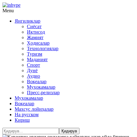
Menu
Янгиликлар
Сиёсат
Иқтисод
Жамият
Ҳодисалар
Технологиялар
Туризм
Маданият
Спорт
Дунё
Аудио
Воқеалар
Муҳокамалар
Пресс-релизлар
Муҳокамалар
Воқеалар
Махсус лойиҳалар
На русском
Кириш