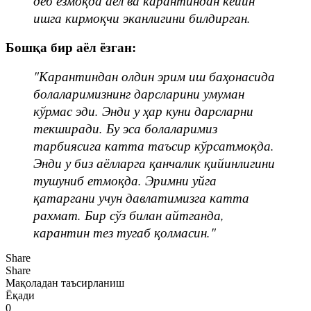
деб ёзмоқда аёл ва карантиндан кейин
ишга кирмоқчи эканлигини билдирган.
Бошқа бир аёл ёзган:
"Карантиндан олдин эрим иш баҳонасида
болаларимизнинг дарсларини умуман
кўрмас эди. Энди у ҳар куни дарсларни
текширади. Бу эса болаларимиз
тарбиясига катта таъсир кўрсатмоқда.
Энди у биз аёлларга қанчалик қийинлигини
тушуниб етмоқда. Эримни уйга
қатаргани учун давлатимизга катта
рахмат. Бир сўз билан айтганда,
карантин тез тугаб қолмасин."
Share
Share
Мақоладан таъсирланиш
Ёқади
0