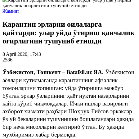
Жамият
Карантин эрларни оилаларга
қайтарди: улар уйда ўтириш қанчалик
оғирлигини тушуниб етишди
8 April 2020, 17:43
2586
Ўзбекистон, Тошкент – Batafsil.uz ЯА.
Ўзбекистон
аёллари кутилмаганда карантиннинг афзаллик
томонларини топишган: уйда ўтиришга мажбур
бўлган эрлар ўзларининг ҳаёт нуқтаи назарларини
қайта кўриб чиқмоқдалар. Ички ишлар вазирлиги
ахборот хизмати раҳбари Шоҳрух Ғиёсов эркаклар
ўз уй бекаларини тушунишни бошлаганлари ҳақида
бир неча мисолларни келтириб ўтган. Бу ҳақида
мухбиримиз хабар бермоқда.