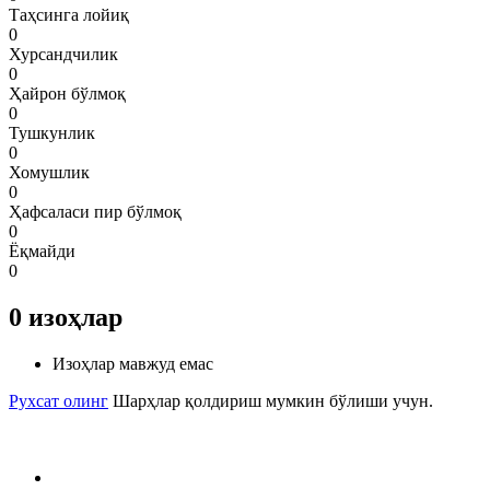
Таҳсинга лойиқ
0
Хурсандчилик
0
Ҳайрон бўлмоқ
0
Тушкунлик
0
Хомушлик
0
Ҳафсаласи пир бўлмоқ
0
Ёқмайди
0
0
изоҳлар
Изоҳлар мавжуд емас
Рухсат олинг
Шарҳлар қолдириш мумкин бўлиши учун.