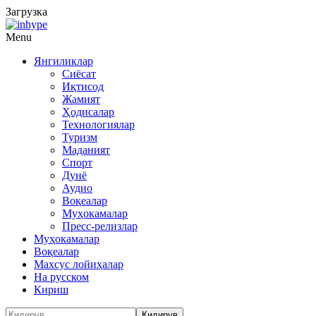
Загрузка
Menu
Янгиликлар
Сиёсат
Иқтисод
Жамият
Ҳодисалар
Технологиялар
Туризм
Маданият
Спорт
Дунё
Аудио
Воқеалар
Муҳокамалар
Пресс-релизлар
Муҳокамалар
Воқеалар
Махсус лойиҳалар
На русском
Кириш