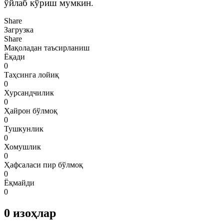
ўйлаб кўриш мумкин.
Share
Загрузка
Share
Мақоладан таъсирланиш
Ёқади
0
Таҳсинга лойиқ
0
Хурсандчилик
0
Ҳайрон бўлмоқ
0
Тушкунлик
0
Хомушлик
0
Ҳафсаласи пир бўлмоқ
0
Ёқмайди
0
0
изоҳлар