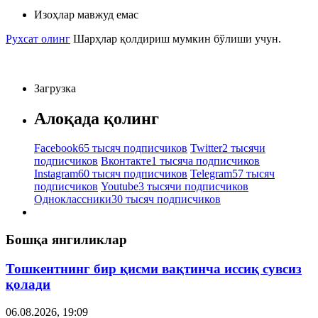
Изоҳлар мавжуд емас
Рухсат олинг
Шарҳлар қолдириш мумкин бўлиши учун.
Загрузка
Алоқада қолинг
Facebook
65 тысяч подписчиков
Twitter
2 тысячи
подписчиков
Вконтакте
1 тысяча подписчиков
Instagram
60 тысяч подписчиков
Telegram
57 тысяч
подписчиков
Youtube
3 тысячи подписчиков
Одноклассники
30 тысяч подписчиков
Бошқа янгиликлар
Тошкентнинг бир қисми вақтинча иссиқ сувсиз
қолади
06.08.2026, 19:09