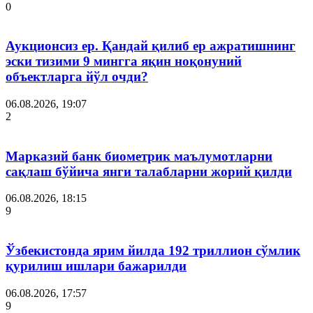
0
Аукционсиз ер. Қандай қилиб ер ажратишнинг
эски тизими 9 мингга яқин ноқонуний
объектларга йўл очди?
06.08.2026, 19:07
2
Марказий банк биометрик маълумотларни
сақлаш бўйича янги талабларни жорий қилди
06.08.2026, 18:15
9
Ўзбекистонда ярим йилда 192 триллион сўмлик
қурилиш ишлари бажарилди
06.08.2026, 17:57
9