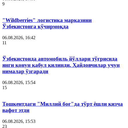
9
"Wildberries" логистика марказини
Ўзбекистонга кўчирмоқда
06.08.2026, 16:42
11
Ўзбекистонда автомобиль йўллари тўғрисида
янги қонун қабул қилинди. Ҳайдовчилар учун
нималар ўзгаради
06.08.2026, 15:54
15
Тошкентдаги "Миллий боғ"да тўрт ёшли қизча
вафот этди
06.08.2026, 15:53
23