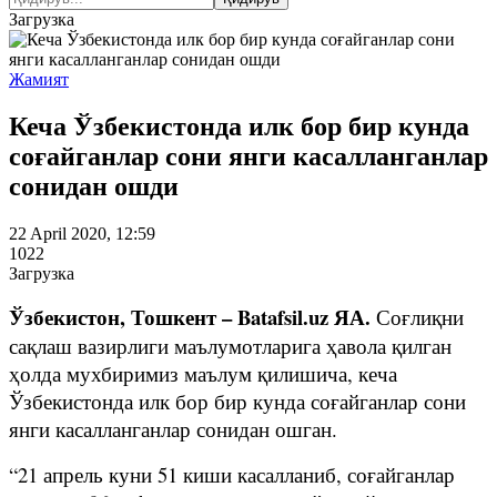
Загрузка
Жамият
Кеча Ўзбекистонда илк бор бир кунда
соғайганлар сони янги касалланганлар
сонидан ошди
22 April 2020, 12:59
1022
Загрузка
Ўзбекистон, Тошкент – Batafsil.uz ЯА.
Соғлиқни
сақлаш вазирлиги маълумотларига ҳавола қилган
ҳолда мухбиримиз маълум қилишича, кеча
Ўзбекистонда илк бор бир кунда соғайганлар сони
янги касалланганлар сонидан ошган.
“21 апрель куни 51 киши касалланиб, соғайганлар