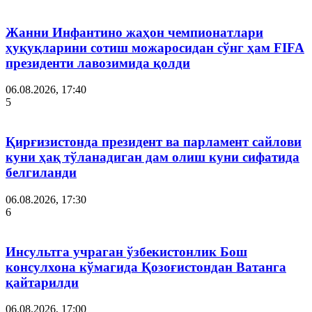
Жанни Инфантино жаҳон чемпионатлари
ҳуқуқларини сотиш можаросидан сўнг ҳам FIFA
президенти лавозимида қолди
06.08.2026, 17:40
5
Қирғизистонда президент ва парламент сайлови
куни ҳақ тўланадиган дам олиш куни сифатида
белгиланди
06.08.2026, 17:30
6
Инсультга учраган ўзбекистонлик Бош
консулхона кўмагида Қозоғистондан Ватанга
қайтарилди
06.08.2026, 17:00