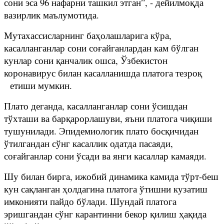
сони эса 96 нафарни ташкил этган”, - дейилмоқда
вазирлик маълумотида.
Мутахассисларнинг баҳолашларига кўра,
касалланганлар сони соғайганлардан кам бўлган
кунлар сони қанчалик ошса, Ўзбекистон
коронавирус билан касалланишда платога тезроқ
етиши мумкин.
Плато деганда, касалланганлар сони ўсишдан
тўхташи ва барқарорлашуви, яъни платога чиқиши
тушунилади. Эпидемиологик плато босқичидан
ўтилгандан сўнг касаллик одатда пасаяди,
соғайганлар сони ўсади ва янги касаллар камаяди.
Шу билан бирга, ижобий динамика камида тўрт-беш
кун сақланган ҳолдагина платога ўтишни кузатиш
имконияти пайдо бўлади. Шундай платога
эришгандан сўнг карантинни бекор қилиш ҳақида