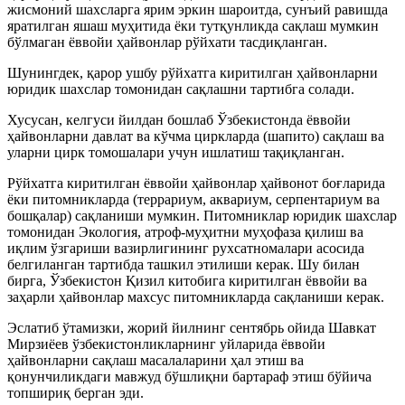
жисмоний шахсларга ярим эркин шароитда, сунъий равишда
яратилган яшаш муҳитида ёки тутқунликда сақлаш мумкин
бўлмаган ёввойи ҳайвонлар рўйхати тасдиқланган.
Шунингдек, қарор ушбу рўйхатга киритилган ҳайвонларни
юридик шахслар томонидан сақлашни тартибга солади.
Хусусан, келгуси йилдан бошлаб Ўзбекистонда ёввойи
ҳайвонларни давлат ва кўчма циркларда (шапито) сақлаш ва
уларни цирк томошалари учун ишлатиш тақиқланган.
Рўйхатга киритилган ёввойи ҳайвонлар ҳайвонот боғларида
ёки питомникларда (террариум, аквариум, серпентариум ва
бошқалар) сақланиши мумкин. Питомниклар юридик шахслар
томонидан Экология, атроф-муҳитни муҳофаза қилиш ва
иқлим ўзгариши вазирлигининг рухсатномалари асосида
белгиланган тартибда ташкил этилиши керак. Шу билан
бирга, Ўзбекистон Қизил китобига киритилган ёввойи ва
заҳарли ҳайвонлар махсус питомникларда сақланиши керак.
Эслатиб ўтамизки, жорий йилнинг сентябрь ойида Шавкат
Мирзиёев ўзбекистонликларнинг уйларида ёввойи
ҳайвонларни сақлаш масалаларини ҳал этиш ва
қонунчиликдаги мавжуд бўшлиқни бартараф этиш бўйича
топшириқ берган эди.