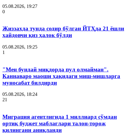
05.08.2026, 19:27
0
Жиззахда тунда содир бўлган ЙТҲда 21 ёшли
ҳайдовчи қиз ҳалок бўлди
05.08.2026, 19:25
1
"Мен бундай миқдорда пул олмайман".
Каннаваро маоши ҳақидаги миш-мишларга
муносабат билдирди
05.08.2026, 18:24
21
Миграция агентлигида 1 миллиард сўмдан
ортиқ буджет маблағлари талон-торож
қилингани аниқланди