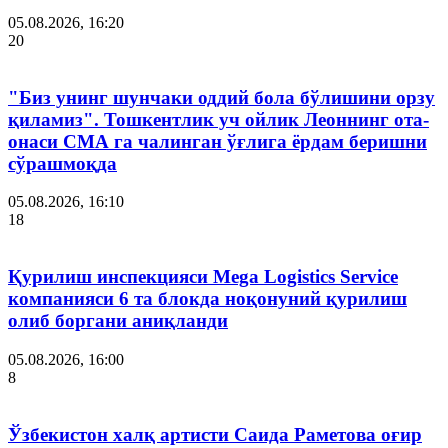
05.08.2026, 16:20
20
"Биз унинг шунчаки оддий бола бўлишини орзу
қиламиз". Тошкентлик уч ойлик Леоннинг ота-
онаси СМА га чалинган ўғлига ёрдам беришни
сўрашмоқда
05.08.2026, 16:10
18
Қурилиш инспекцияси Мega Logistics Service
компанияси 6 та блокда ноқонуний қурилиш
олиб боргани аниқланди
05.08.2026, 16:00
8
Ўзбекистон халқ артисти Саида Раметова оғир