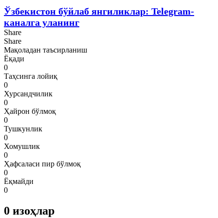
Ўзбекистон бўйлаб янгиликлар: Telegram-
каналга уланинг
Share
Share
Мақоладан таъсирланиш
Ёқади
0
Таҳсинга лойиқ
0
Хурсандчилик
0
Ҳайрон бўлмоқ
0
Тушкунлик
0
Хомушлик
0
Ҳафсаласи пир бўлмоқ
0
Ёқмайди
0
0
изоҳлар