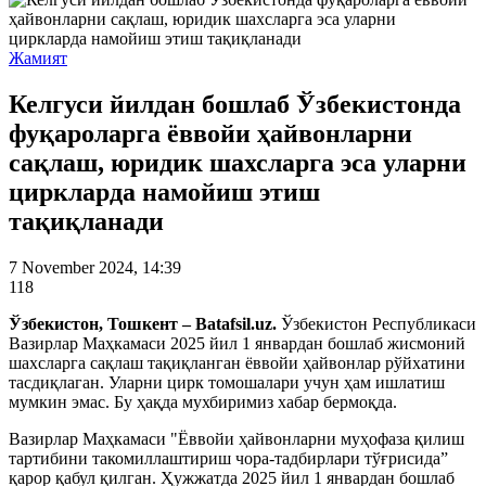
Жамият
Келгуси йилдан бошлаб Ўзбекистонда
фуқароларга ёввойи ҳайвонларни
сақлаш, юридик шахсларга эса уларни
циркларда намойиш этиш
тақиқланади
7 November 2024, 14:39
118
Ўзбекистон, Тошкент – Batafsil.uz.
Ўзбекистон Республикаси
Вазирлар Маҳкамаси 2025 йил 1 январдан бошлаб жисмоний
шахсларга сақлаш тақиқланган ёввойи ҳайвонлар рўйхатини
тасдиқлаган. Уларни цирк томошалари учун ҳам ишлатиш
мумкин эмас. Бу ҳақда мухбиримиз хабар бермоқда.
Вазирлар Маҳкамаси "Ёввойи ҳайвонларни муҳофаза қилиш
тартибини такомиллаштириш чора-тадбирлари тўғрисида”
қарор қабул қилган. Ҳужжатда 2025 йил 1 январдан бошлаб