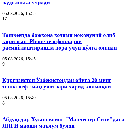
жудоликка учради
05.08.2026, 15:55
17
Тошкентда божхона ходими ноқонуний олиб
кирилган iPhone телефонларни
расмийлаштиришда пора учун қўлга олинди
05.08.2026, 15:45
9
Қирғизистон Ўзбекистондан ойига 20 минг
тонна нефт маҳсулотлари харид қилмоқчи
05.08.2026, 15:40
8
Абдуқодир Хусановнинг "Манчестер Сити"даги
ЯНГИ маоши маълум бўлди