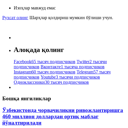
Изоҳлар мавжуд емас
Рухсат олинг
Шарҳлар қолдириш мумкин бўлиши учун.
Алоқада қолинг
Facebook
65 тысяч подписчиков
Twitter
2 тысячи
подписчиков
Вконтакте
1 тысяча подписчиков
Instagram
60 тысяч подписчиков
Telegram
57 тысяч
подписчиков
Youtube
3 тысячи подписчиков
Одноклассники
30 тысяч подписчиков
Бошқа янгиликлар
Ўзбекистонда чорвачиликни ривожлантиришга
460 миллион доллардан ортиқ маблағ
йўналтирилади