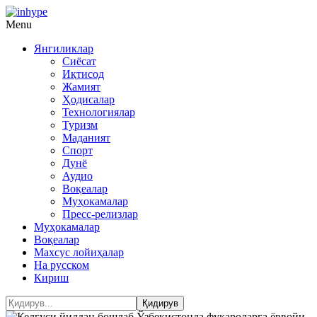
Menu
Янгиликлар
Сиёсат
Иқтисод
Жамият
Ҳодисалар
Технологиялар
Туризм
Маданият
Спорт
Дунё
Аудио
Воқеалар
Муҳокамалар
Пресс-релизлар
Муҳокамалар
Воқеалар
Махсус лойиҳалар
На русском
Кириш