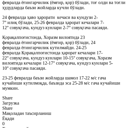
февралда ёғингарчилик (ёмғир, қор) бўлади, тоғ олди ва тоғли
ҳудудларда баъзи жойларда кучли бўлади.
24 февралда ҳаво ҳарорати кечаси ва кундузи 2-
7° илиқ бўлади, 25-26 февралда ҳарорат кечалари 7-
12° совуқгача, кундуз кунлари 2-7° совуқгача пасаяди.
Қорақалпоғистонда, Хоразм вилоятида 23
февралда ёғингарчилик (ёмғир, қор) бўлади, 24
февралда ёғингарчилик кутилмайди. 24-25
февралда Қорақалпоғистонда ҳарорат кечалари 17-
22° совуқгача, кундуз кунлари 10-15° совуқгача, Хоразм
вилоятида кечалари 12-17° совуқгача, кундуз кунлари 5-
10° совуқгача пасаяди.
23-25 февралда баъзи жойларда шамол 17-22 м/с гача
кучайиши кутилмоқда, баъзида эса 25-28 м/с гача кучайиши
мумкин.
Share
Загрузка
Share
Мақоладан таъсирланиш
Ёқади
0