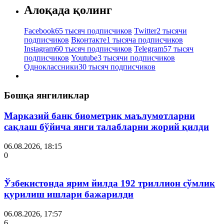
Алоқада қолинг
Facebook
65 тысяч подписчиков
Twitter
2 тысячи
подписчиков
Вконтакте
1 тысяча подписчиков
Instagram
60 тысяч подписчиков
Telegram
57 тысяч
подписчиков
Youtube
3 тысячи подписчиков
Одноклассники
30 тысяч подписчиков
Бошқа янгиликлар
Марказий банк биометрик маълумотларни
сақлаш бўйича янги талабларни жорий қилди
06.08.2026, 18:15
0
Ўзбекистонда ярим йилда 192 триллион сўмлик
қурилиш ишлари бажарилди
06.08.2026, 17:57
6