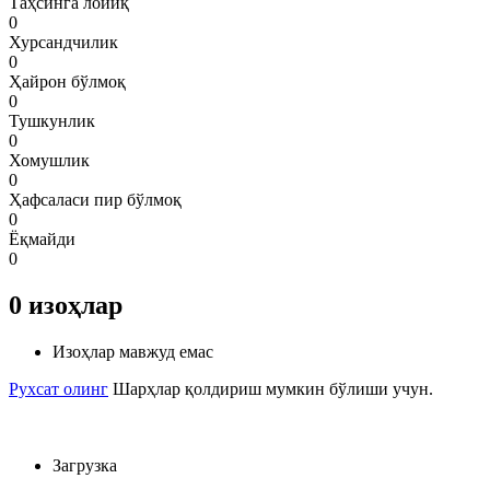
Таҳсинга лойиқ
0
Хурсандчилик
0
Ҳайрон бўлмоқ
0
Тушкунлик
0
Хомушлик
0
Ҳафсаласи пир бўлмоқ
0
Ёқмайди
0
0
изоҳлар
Изоҳлар мавжуд емас
Рухсат олинг
Шарҳлар қолдириш мумкин бўлиши учун.
Загрузка