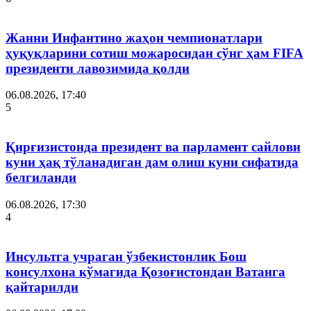
Жанни Инфантино жаҳон чемпионатлари
ҳуқуқларини сотиш можаросидан сўнг ҳам FIFA
президенти лавозимида қолди
06.08.2026, 17:40
5
Қирғизистонда президент ва парламент сайлови
куни ҳақ тўланадиган дам олиш куни сифатида
белгиланди
06.08.2026, 17:30
4
Инсультга учраган ўзбекистонлик Бош
консулхона кўмагида Қозоғистондан Ватанга
қайтарилди