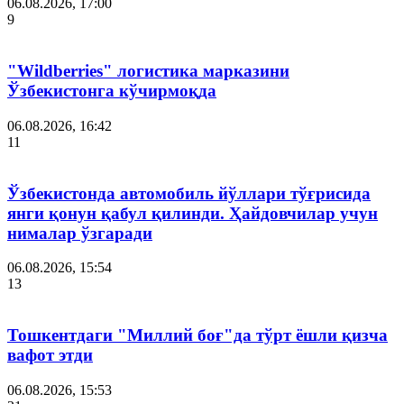
06.08.2026, 17:00
9
"Wildberries" логистика марказини
Ўзбекистонга кўчирмоқда
06.08.2026, 16:42
11
Ўзбекистонда автомобиль йўллари тўғрисида
янги қонун қабул қилинди. Ҳайдовчилар учун
нималар ўзгаради
06.08.2026, 15:54
13
Тошкентдаги "Миллий боғ"да тўрт ёшли қизча
вафот этди
06.08.2026, 15:53