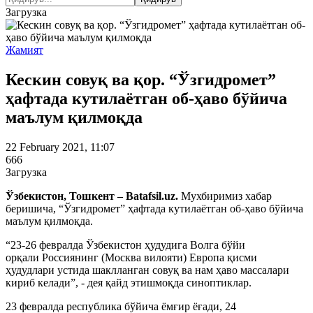
Загрузка
Жамият
Кескин совуқ ва қор. “Ўзгидромет”
ҳафтада кутилаётган об-ҳаво бўйича
маълум қилмоқда
22 February 2021, 11:07
666
Загрузка
Ўзбекистон, Тошкент – Batafsil.uz.
Мухбиримиз хабар
беришича, “Ўзгидромет” ҳафтада кутилаётган об-ҳаво бўйича
маълум қилмоқда.
“23-26 февралда Ўзбекистон ҳудудига Волга бўйи
орқали Россиянинг (Москва вилояти) Европа қисми
ҳудудлари устида шаклланган совуқ ва нам ҳаво массалари
кириб келади”, - дея қайд этишмоқда синоптиклар.
23 февралда республика бўйича ёмғир ёғади, 24