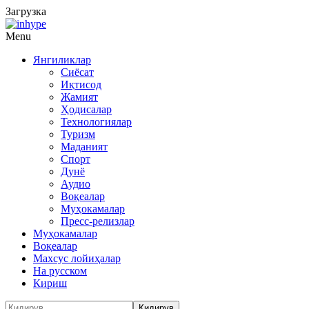
Загрузка
Menu
Янгиликлар
Сиёсат
Иқтисод
Жамият
Ҳодисалар
Технологиялар
Туризм
Маданият
Спорт
Дунё
Аудио
Воқеалар
Муҳокамалар
Пресс-релизлар
Муҳокамалар
Воқеалар
Махсус лойиҳалар
На русском
Кириш