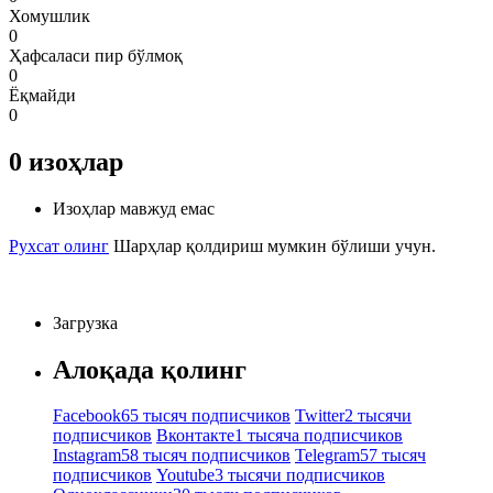
Хомушлик
0
Ҳафсаласи пир бўлмоқ
0
Ёқмайди
0
0
изоҳлар
Изоҳлар мавжуд емас
Рухсат олинг
Шарҳлар қолдириш мумкин бўлиши учун.
Загрузка
Алоқада қолинг
Facebook
65 тысяч подписчиков
Twitter
2 тысячи
подписчиков
Вконтакте
1 тысяча подписчиков
Instagram
58 тысяч подписчиков
Telegram
57 тысяч
подписчиков
Youtube
3 тысячи подписчиков