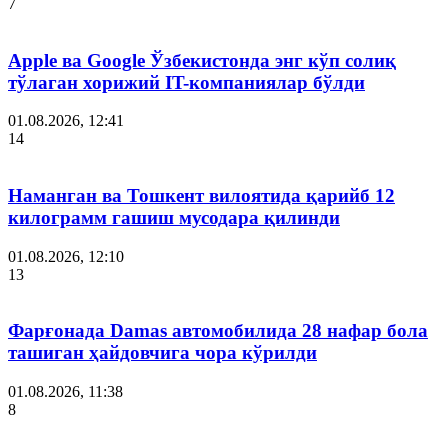
7
Apple ва Google Ўзбекистонда энг кўп солиқ
тўлаган хорижий IT-компаниялар бўлди
01.08.2026, 12:41
14
Наманган ва Тошкент вилоятида қарийб 12
килограмм гашиш мусодара қилинди
01.08.2026, 12:10
13
Фарғонада Damas автомобилида 28 нафар бола
ташиган ҳайдовчига чора кўрилди
01.08.2026, 11:38
8