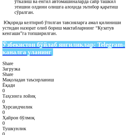
ўтказиш ва енгил автомашиналарда сайр ташкил
этишни олдини олишга алоҳида эътибор қаратиш
сўралган.
Юқорида келтириб ўтилган тавсияларга амал қилиниши
устидан назорат олиб бориш мактабларнинг “Кузатув
кенгаши”га топширилган.
Ўзбекистон бўйлаб янгиликлар:
Telegram-
каналга уланинг
Share
Загрузка
Share
Мақоладан таъсирланиш
Ёқади
0
Таҳсинга лойиқ
0
Хурсандчилик
0
Ҳайрон бўлмоқ
0
Тушкунлик
0