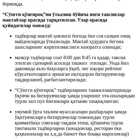
бермоқда.
“Сўнгги қўнғироқ”ни ўтказиш бўйича янги тавсиялар
мактаблар орасида тарқатилган. Улар орасида
қуйидагилар мавжуд:
тадбирлар мактаб ҳовлиси боғида ёки соя салқин очиқ
майдонларида ўтказилади. Мактаб ҳудудига бегона
шахсларнинг киритилмаслиги назоратга олинади;
мазкур тадбирлар соат 8:00 дан 8:45 га қадар, тавсия
этилган сценарий асосида ташкил этилади. Унда йил
давомида аъло баҳоларга ўқиб, энг юқори рейтинг
кўрсаткичларига эришган иқтидорли битирувчилар
тақдирланиб, рағбатлантирилади;
“Сўнгги қўнғироқ” тадбирларини ташкиллаштиришда
ўқувчи ва битирувчилар ҳамда уларнинг ота-оналаридан
турли хил пул йиғимлари қатъиян таъқиқланган;
умумий ўрта таълим муассасалари раҳбарлари ҳамда
ўқитувчиларга битирувчилар томонидан турли
қимматбаҳо совғалар тақдим этиш, қўшимча турли
тантанали тадбирларни (хонадонлар, ресторан ёки
қаҳвахоналар ва ҳ.қ.да банкет ёки бошқа маросимлар)