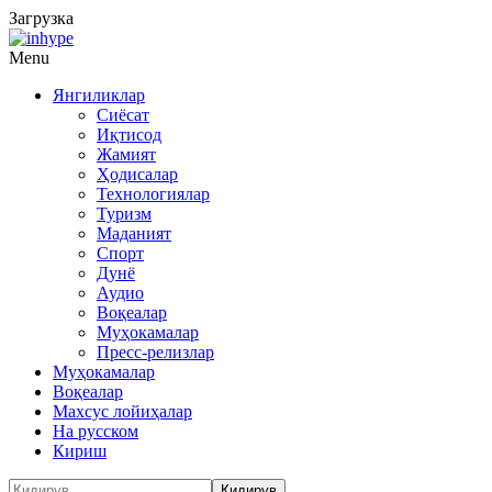
Загрузка
Menu
Янгиликлар
Сиёсат
Иқтисод
Жамият
Ҳодисалар
Технологиялар
Туризм
Маданият
Спорт
Дунё
Аудио
Воқеалар
Муҳокамалар
Пресс-релизлар
Муҳокамалар
Воқеалар
Махсус лойиҳалар
На русском
Кириш