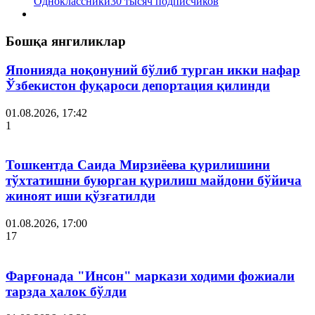
Одноклассники
30 тысяч подписчиков
Бошқа янгиликлар
Японияда ноқонуний бўлиб турган икки нафар
Ўзбекистон фуқароси депортация қилинди
01.08.2026, 17:42
1
Тошкентда Саида Мирзиёева қурилишини
тўхтатишни буюрган қурилиш майдони бўйича
жиноят иши қўзғатилди
01.08.2026, 17:00
17
Фарғонада "Инсон" маркази ходими фожиали
тарзда ҳалок бўлди