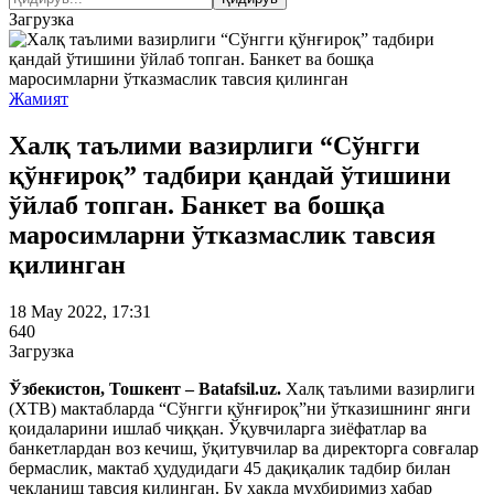
Загрузка
Жамият
Халқ таълими вазирлиги “Сўнгги
қўнғироқ” тадбири қандай ўтишини
ўйлаб топган. Банкет ва бошқа
маросимларни ўтказмаслик тавсия
қилинган
18 May 2022, 17:31
640
Загрузка
Ўзбекистон, Тошкент – Batafsil.uz.
Халқ таълими вазирлиги
(ХТВ) мактабларда “Сўнгги қўнғироқ”ни ўтказишнинг янги
қоидаларини ишлаб чиққан. Ўқувчиларга зиёфатлар ва
банкетлардан воз кечиш, ўқитувчилар ва директорга совғалар
бермаслик, мактаб ҳудудидаги 45 дақиқалик тадбир билан
чекланиш тавсия қилинган. Бу ҳақда мухбиримиз хабар