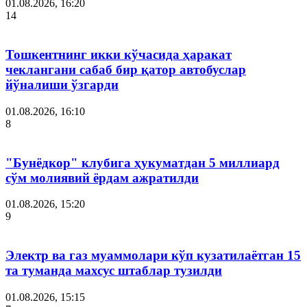
01.08.2026, 16:20
14
Тошкентнинг икки кўчасида ҳаракат
чеклангани сабаб бир қатор автобуслар
йўналиши ўзгарди
01.08.2026, 16:10
8
"Бунёдкор" клубига ҳукуматдан 5 миллиард
сўм молиявий ёрдам ажратилди
01.08.2026, 15:20
9
Электр ва газ муаммолари кўп кузатилаётган 15
та туманда махсус штаблар тузилди
01.08.2026, 15:15