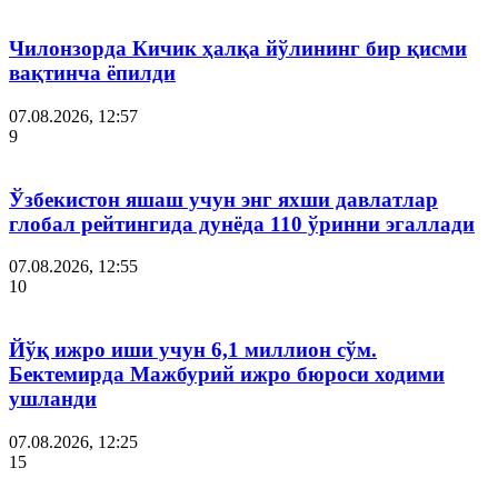
Чилонзорда Кичик ҳалқа йўлининг бир қисми
вақтинча ёпилди
07.08.2026, 12:57
9
Ўзбекистон яшаш учун энг яхши давлатлар
глобал рейтингида дунёда 110 ўринни эгаллади
07.08.2026, 12:55
10
Йўқ ижро иши учун 6,1 миллион сўм.
Бектемирда Мажбурий ижро бюроси ходими
ушланди
07.08.2026, 12:25
15