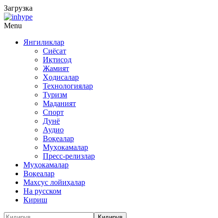
Загрузка
Menu
Янгиликлар
Сиёсат
Иқтисод
Жамият
Ҳодисалар
Технологиялар
Туризм
Маданият
Спорт
Дунё
Аудио
Воқеалар
Муҳокамалар
Пресс-релизлар
Муҳокамалар
Воқеалар
Махсус лойиҳалар
На русском
Кириш