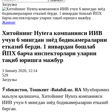
Загрузка
Жамият
Хитойнинг Hytera компанияси ИИВ
учун 6 мингдан зиёд бодикамераларни
етказиб берди. 1 январдан бошлаб
ЙПХ барча инспекторлари уларни
тақиб юришга мажбур
3 January 2020, 12:14
529
Загрузка
Ўзбекистон, Тошкент -Batafsil.uz. ЯА
Мухбиримиз
маълум қилишича, Хитойнинг Hytera компанияси
ИИВ учун 6 мингдан зиёд бодикамераларни етказиб
берган.