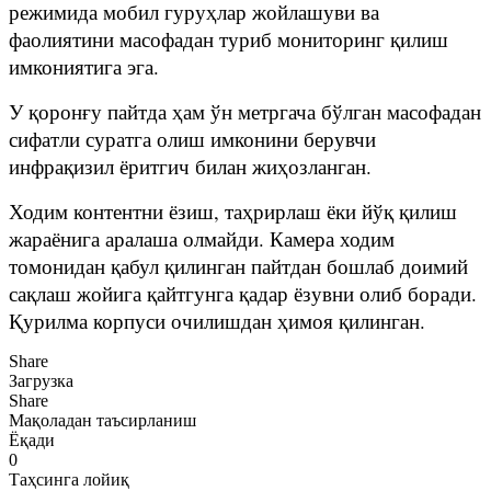
режимида мобил гуруҳлар жойлашуви ва
фаолиятини масофадан туриб мониторинг қилиш
имкониятига эга.
У қоронғу пайтда ҳам ўн метргача бўлган масофадан
сифатли суратга олиш имконини берувчи
инфрақизил ёритгич билан жиҳозланган.
Ходим контентни ёзиш, таҳрирлаш ёки йўқ қилиш
жараёнига аралаша олмайди. Камера ходим
томонидан қабул қилинган пайтдан бошлаб доимий
сақлаш жойига қайтгунга қадар ёзувни олиб боради.
Қурилма корпуси очилишдан ҳимоя қилинган.
Share
Загрузка
Share
Мақоладан таъсирланиш
Ёқади
0
Таҳсинга лойиқ