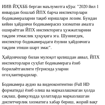
ИИВ ЙҲХББ берган маълумотга кўра: "2020 йил 1
январдан бошлаб ЙПХ барча инспекторлари
бодикамераларни тақиб юришлари лозим. Бундан
кейин ҳайдовчи бодикамерасиз хизматни амалга
ошираётган ЙПХ инспекторига ҳужжатларини
тақдим этмаслик ҳуқуқига эга. Шунингдек,
инспектор бодикамерадаги ёзувни ҳайдовчига
тақдим этиши шарт эмас".
Ҳайдовчилар билан мулоқот қилишдан аввал, ЙПХ
инспекторлари суҳбат бодикамерага ёзиб
борилаётганлиги тўғрисида уларни
огоҳлантирадилар.
Бодикамера аудио ва видеоконтентни (Full HD
форматида) ёзиб олиш ва марказлашмаган ҳолда
сақлаш, фавқулодда ҳолатларда марказлашган
диспетчерлик хизматига хабар бериш, жорий вақт