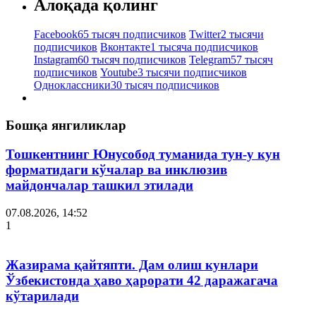
Алоқада қолинг
Facebook
65 тысяч подписчиков
Twitter
2 тысячи
подписчиков
Вконтакте
1 тысяча подписчиков
Instagram
60 тысяч подписчиков
Telegram
57 тысяч
подписчиков
Youtube
3 тысячи подписчиков
Одноклассники
30 тысяч подписчиков
Бошқа янгиликлар
Тошкентнинг Юнусобод туманида тун-у кун
форматидаги кўчалар ва инклюзив
майдончалар ташкил этилади
07.08.2026, 14:52
1
Жазирама қайтяпти. Дам олиш кунлари
Ўзбекистонда ҳаво ҳарорати 42 даражагача
кўтарилади