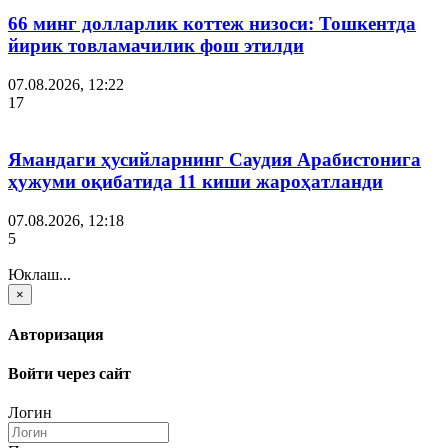
66 минг долларлик коттеж низоси: Тошкентда
йирик товламачилик фош этилди
07.08.2026, 12:22
17
Ямандаги ҳусийларнинг Саудия Арабистонига
ҳужуми оқибатида 11 киши жароҳатланди
07.08.2026, 12:18
5
Юклаш...
×
Авторизация
Войти через сайт
Логин