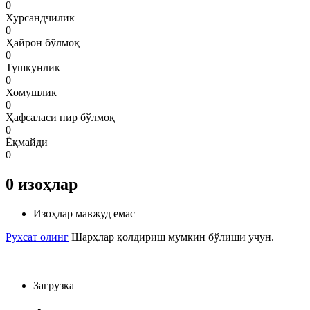
0
Хурсандчилик
0
Ҳайрон бўлмоқ
0
Тушкунлик
0
Хомушлик
0
Ҳафсаласи пир бўлмоқ
0
Ёқмайди
0
0
изоҳлар
Изоҳлар мавжуд емас
Рухсат олинг
Шарҳлар қолдириш мумкин бўлиши учун.
Загрузка