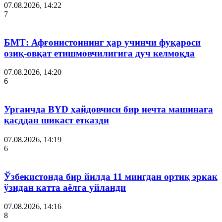
07.08.2026, 14:22
7
БМТ: Афғонистоннинг ҳар учинчи фуқароси
озиқ-овқат етишмовчилигига дуч келмоқда
07.08.2026, 14:20
6
Урганчда BYD ҳайдовчиси бир нечта машинага
қасддан шикаст етказди
07.08.2026, 14:19
6
Ўзбекистонда бир йилда 11 мингдан ортиқ эркак
ўзидан катта аёлга уйланди
07.08.2026, 14:16
8