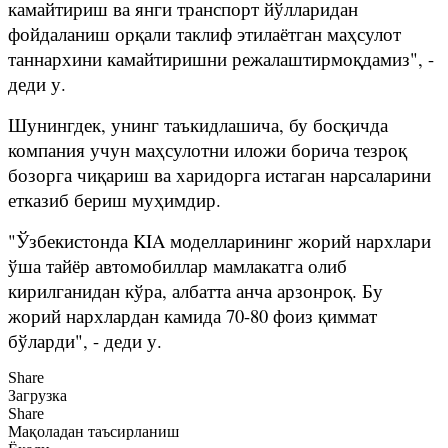
камайтириш ва янги транспорт йўлларидан
фойдаланиш орқали таклиф этилаётган маҳсулот
таннархини камайтиришни режалаштирмоқдамиз", -
деди у.
Шунингдек, унинг таъкидлашича, бу босқичда
компания учун маҳсулотни иложи борича тезроқ
бозорга чиқариш ва харидорга истаган нарсаларини
етказиб бериш муҳимдир.
"Ўзбекистонда KIA моделларининг жорий нархлари
ўша тайёр автомобиллар мамлакатга олиб
кирилганидан кўра, албатта анча арзонроқ. Бу
жорий нархлардан камида 70-80 фоиз қиммат
бўларди", - деди у.
Share
Загрузка
Share
Мақоладан таъсирланиш