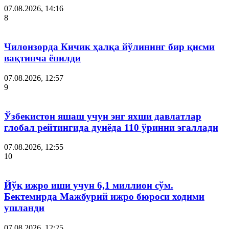
07.08.2026, 14:16
8
Чилонзорда Кичик ҳалқа йўлининг бир қисми
вақтинча ёпилди
07.08.2026, 12:57
9
Ўзбекистон яшаш учун энг яхши давлатлар
глобал рейтингида дунёда 110 ўринни эгаллади
07.08.2026, 12:55
10
Йўқ ижро иши учун 6,1 миллион сўм.
Бектемирда Мажбурий ижро бюроси ходими
ушланди
07.08.2026, 12:25