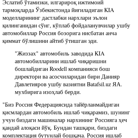
Эслатиб ўтамизки, илгарироқ ижтимоий
тармоқларда Ўзбекистонда йиғиладиган KIA
моделларининг дастлабки нархлари эълон
қилинганидан сўнг, кўплаб фойдаланувчилар ушбу
автомобиллар Россия бозорига нисбатан анча
қиммат бўлишини айтиб ўтишган эди.
"Жиззах" автомобиль заводида KIA
автомобилларини ишлаб чиқаришни
бошлайдиган Roodell компанияси бош
директори ва асосчиларидан бири Данияр
Давлетияров ушбу вазиятни Batafsil.uz ЯА.
мухбирига изоҳлаб берди.
"Биз Россия Федерациясида тайёрланмайдиган
қисмлардан автомобиль ишлаб чиқарамиз, шунинг
учун биздаги машиналар нархининг Россияга ҳеч
қандай алоқаси йўқ. Бундан ташқари, биздаги
комплектация бутунлай бошқача. Россия ишлаб