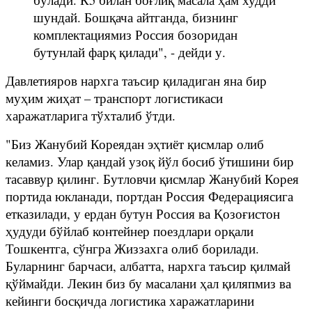
шундай. Бошқача айтганда, бизнинг
комплектациямиз Россия бозоридан
бутунлай фарқ қилади", - дейди у.
Давлетияров нархга таъсир қиладиган яна бир
муҳим жиҳат – транспорт логистикаси
харажатларига тўхталиб ўтди.
"Биз Жанубий Кореядан эҳтиёт қисмлар олиб
келамиз. Улар қандай узоқ йўл босиб ўтишини бир
тасаввур қилинг. Бутловчи қисмлар Жанубий Корея
портида юкланади, портдан Россия Федерациясига
етказилади, у ердан бутун Россия ва Қозоғистон
ҳудуди бўйлаб контейнер поездлари орқали
Тошкентга, сўнгра Жиззахга олиб борилади.
Буларнинг барчаси, албатта, нархга таъсир қилмай
қўймайди. Лекин биз бу масалани ҳал қиляпмиз ва
кейинги босқичда логистика харажатларини