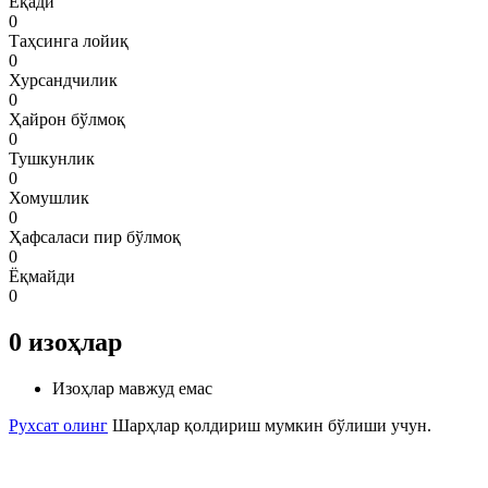
Ёқади
0
Таҳсинга лойиқ
0
Хурсандчилик
0
Ҳайрон бўлмоқ
0
Тушкунлик
0
Хомушлик
0
Ҳафсаласи пир бўлмоқ
0
Ёқмайди
0
0
изоҳлар
Изоҳлар мавжуд емас
Рухсат олинг
Шарҳлар қолдириш мумкин бўлиши учун.