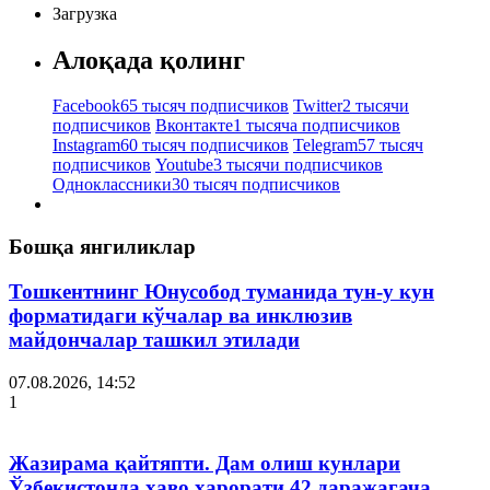
Загрузка
Алоқада қолинг
Facebook
65 тысяч подписчиков
Twitter
2 тысячи
подписчиков
Вконтакте
1 тысяча подписчиков
Instagram
60 тысяч подписчиков
Telegram
57 тысяч
подписчиков
Youtube
3 тысячи подписчиков
Одноклассники
30 тысяч подписчиков
Бошқа янгиликлар
Тошкентнинг Юнусобод туманида тун-у кун
форматидаги кўчалар ва инклюзив
майдончалар ташкил этилади
07.08.2026, 14:52
1
Жазирама қайтяпти. Дам олиш кунлари
Ўзбекистонда ҳаво ҳарорати 42 даражагача