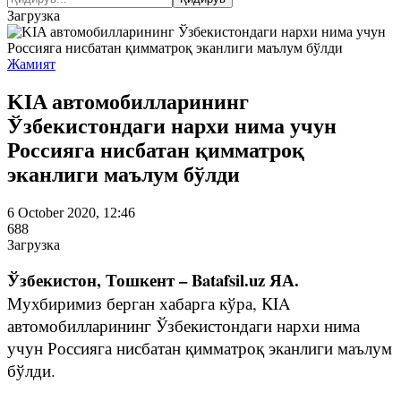
Загрузка
Жамият
KIA автомобилларининг
Ўзбекистондаги нархи нима учун
Россияга нисбатан қимматроқ
эканлиги маълум бўлди
6 October 2020, 12:46
688
Загрузка
Ўзбекистон, Тошкент – Batafsil.uz ЯА.
Мухбиримиз берган хабарга кўра, KIA
автомобилларининг Ўзбекистондаги нархи нима
учун Россияга нисбатан қимматроқ эканлиги маълум
бўлди.