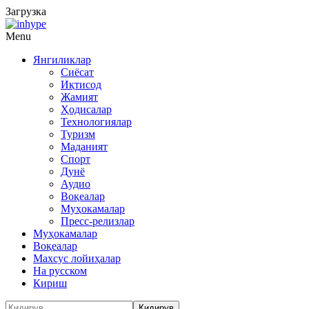
Загрузка
Menu
Янгиликлар
Сиёсат
Иқтисод
Жамият
Ҳодисалар
Технологиялар
Туризм
Маданият
Спорт
Дунё
Аудио
Воқеалар
Муҳокамалар
Пресс-релизлар
Муҳокамалар
Воқеалар
Махсус лойиҳалар
На русском
Кириш