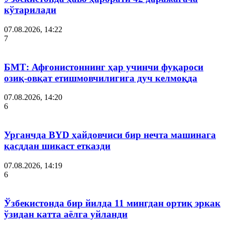
кўтарилади
07.08.2026, 14:22
7
БМТ: Афғонистоннинг ҳар учинчи фуқароси
озиқ-овқат етишмовчилигига дуч келмоқда
07.08.2026, 14:20
6
Урганчда BYD ҳайдовчиси бир нечта машинага
қасддан шикаст етказди
07.08.2026, 14:19
6
Ўзбекистонда бир йилда 11 мингдан ортиқ эркак
ўзидан катта аёлга уйланди