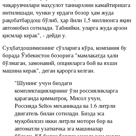
чиқарувчилари маҳсулот таннархини камайтиришга
интилишади, чунки у ердаги бозор ҳам жуда
рақобатбардош бўлиб, ҳар йили 1,5 миллионга яқин
автомобил сотилади. Табиийки, уларга жуда арзон
қисмлар керак", - дейди у.
Суҳбатдошимизнинг сўзларига кўра, компания бу
борада Ўзбекистон бозорига "мамлакатда ҳали
бўлмаган, замонавий, опцияларга бой ва яхши
машина керак", деган қарорга келган.
"Шунинг учун биздаги
комплектацияларнинг ўзи россияликларга
қараганда қимматроқ. Мисол учун,
Россияда Seltos механикада ва 1.6 литрли
двигатель билан сотилади. Бизда эса
муқобилсиз икки литрли мотори бор ва
автоматли узаткичка эга машиналар
бўлади. К5 билан боғлиқ масала ҳам худди