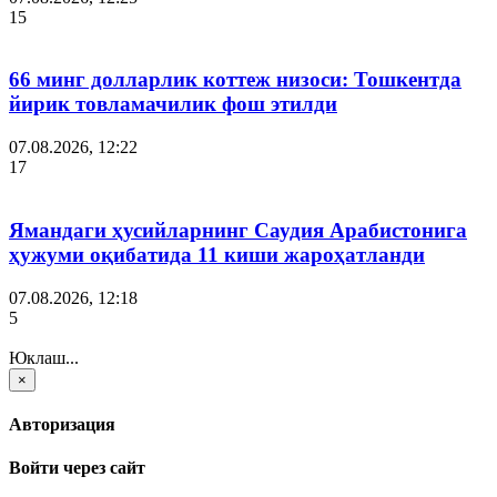
15
66 минг долларлик коттеж низоси: Тошкентда
йирик товламачилик фош этилди
07.08.2026, 12:22
17
Ямандаги ҳусийларнинг Саудия Арабистонига
ҳужуми оқибатида 11 киши жароҳатланди
07.08.2026, 12:18
5
Юклаш...
×
Авторизация
Войти через сайт