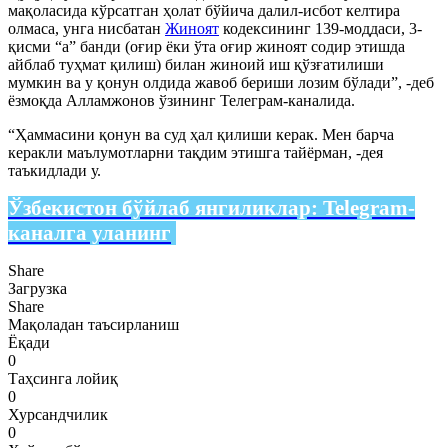
мақоласида кўрсатган ҳолат бўйича далил-исбот келтира
олмаса, унга нисбатан
Жиноят
кодексининг 139-моддаси, 3-
қисми “а” банди (оғир ёки ўта оғир жиноят содир этишда
айблаб туҳмат қилиш) билан жиноий иш қўзғатилиши
мумкин ва у қонун олдида жавоб бериши лозим бўлади”, -деб
ёзмоқда Алламжонов ўзининг Телеграм-каналида.
“Ҳаммасини қонун ва суд ҳал қилиши керак. Мен барча
керакли маълумотларни тақдим этишга тайёрман, -дея
таъкидлади у.
Ўзбекистон бўйлаб янгиликлар:
Telegram-
каналга уланинг
Share
Загрузка
Share
Мақоладан таъсирланиш
Ёқади
0
Таҳсинга лойиқ
0
Хурсандчилик
0