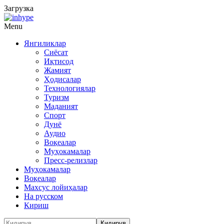
Загрузка
Menu
Янгиликлар
Сиёсат
Иқтисод
Жамият
Ҳодисалар
Технологиялар
Туризм
Маданият
Спорт
Дунё
Аудио
Воқеалар
Муҳокамалар
Пресс-релизлар
Муҳокамалар
Воқеалар
Махсус лойиҳалар
На русском
Кириш