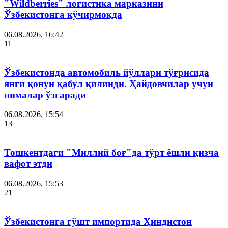
"Wildberries" логистика марказини
Ўзбекистонга кўчирмоқда
06.08.2026, 16:42
11
Ўзбекистонда автомобиль йўллари тўғрисида
янги қонун қабул қилинди. Ҳайдовчилар учун
нималар ўзгаради
06.08.2026, 15:54
13
Тошкентдаги "Миллий боғ"да тўрт ёшли қизча
вафот этди
06.08.2026, 15:53
21
Ўзбекистонга гўшт импортида Ҳиндистон