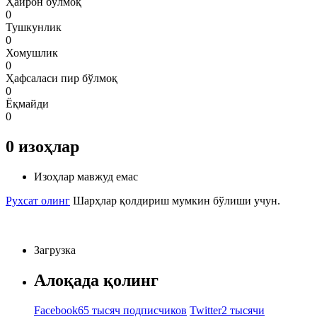
Ҳайрон бўлмоқ
0
Тушкунлик
0
Хомушлик
0
Ҳафсаласи пир бўлмоқ
0
Ёқмайди
0
0
изоҳлар
Изоҳлар мавжуд емас
Рухсат олинг
Шарҳлар қолдириш мумкин бўлиши учун.
Загрузка
Алоқада қолинг
Facebook
65 тысяч подписчиков
Twitter
2 тысячи