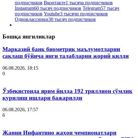
подписчиков
Вконтакте
1 тысяча подписчиков
Instagram
60 тысяч подписчиков
Telegram
57 тысяч
подписчиков
Youtube
3 тысячи подписчиков
Одноклассники
30 тысяч подписчиков
Бошқа янгиликлар
Марказий банк биометрик маълумотларни
сақлаш бўйича янги талабларни жорий қилди
06.08.2026, 18:15
0
Ўзбекистонда ярим йилда 192 триллион сўмлик
қурилиш ишлари бажарилди
06.08.2026, 17:57
6
Жанни Инфантино жаҳон чемпионатлари