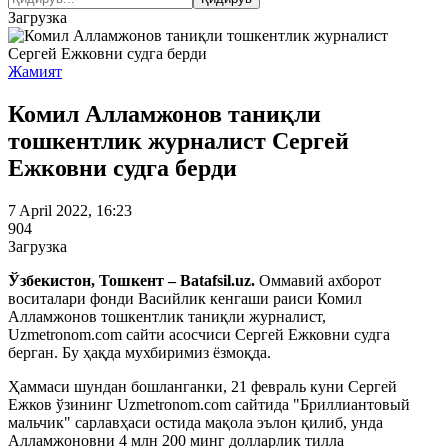
Загрузка
Жамият
Комил Алламжонов таниқли
тошкентлик журналист Сергей
Ежковни судга берди
7 April 2022, 16:23
904
Загрузка
Ўзбекистон, Тошкент – Batafsil.uz.
Оммавий ахборот
воситалари фонди Васийлик кенгаши раиси Комил
Алламжонов тошкентлик таниқли журналист,
Uzmetronom.com сайти асосчиси Сергей Ежковни судга
берган. Бу ҳақда мухбиримиз ёзмоқда.
Ҳаммаси шундан бошланганки, 21 февраль куни Сергей
Ежков ўзининг Uzmetronom.com сайтида "Бриллиантовый
мальчик" сарлавҳаси остида мақола эълон қилиб, унда
Алламжоновни 4 млн 200 минг долларлик тилла