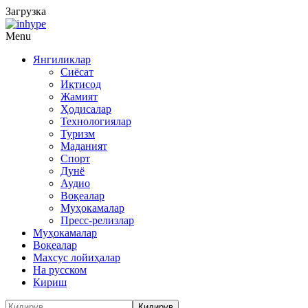
Загрузка
Menu
Янгиликлар
Сиёсат
Иқтисод
Жамият
Ҳодисалар
Технологиялар
Туризм
Маданият
Спорт
Дунё
Аудио
Воқеалар
Муҳокамалар
Пресс-релизлар
Муҳокамалар
Воқеалар
Махсус лойиҳалар
На русском
Кириш