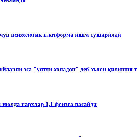
чун психологик платформа ишга туширилди
йларни эса "уятли хонадон" деб эълон қилишни 
: июлда нархлар 0,1 фоизга пасайди