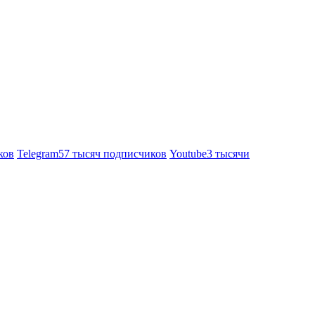
ков
Telegram
57 тысяч подписчиков
Youtube
3 тысячи