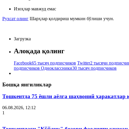
Изоҳлар мавжуд емас
Рухсат олинг
Шарҳлар қолдириш мумкин бўлиши учун.
Загрузка
Алоқада қолинг
Facebook
65 тысяч подписчиков
Twitter
2 тысячи подписчи
подписчиков
Одноклассники
30 тысяч подписчиков
Бошқа янгиликлар
Тошкентда 75 ёшли аёлга шаҳвоний ҳаракатлар 
06.08.2026, 12:12
1
Тошкентдаги "Қўйлиқ" бозори фаолияти қисман