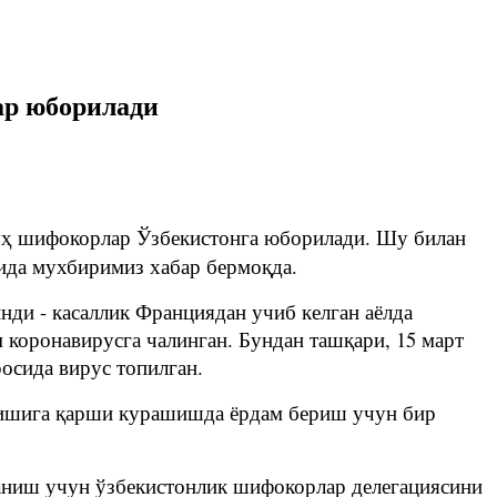
ар юборилади
уҳ шифокорлар Ўзбекистонга юборилади. Шу билан
ида мухбиримиз хабар бермоқда.
нди - касаллик Франциядан учиб келган аёлда
м коронавирусга чалинган. Бундан ташқари, 15 март
осида вирус топилган.
лишига қарши курашишда ёрдам бериш учун бир
аниш учун ўзбекистонлик шифокорлар делегациясини