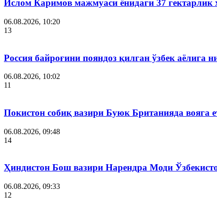
Ислом Каримов мажмуаси ёнидаги 37 гектарлик 
06.08.2026, 10:20
13
Россия байроғини пояндоз қилган ўзбек аёлига 
06.08.2026, 10:02
11
Покистон собиқ вазири Буюк Британияда вояга 
06.08.2026, 09:48
14
Ҳиндистон Бош вазири Нарендра Моди Ўзбекист
06.08.2026, 09:33
12