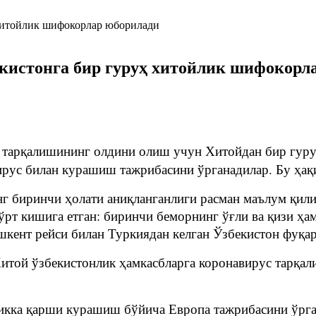
кистонга бир гуруҳ хитойлик шифокорл
 тарқалишининг олдини олиш учун Хитойдан бир гур
ирус билан курашиш тажрибасини ўрганадилар. Бу ҳақ
нг биринчи ҳолати аниқланганлиги расман маълум қили
тўрт кишига етган: биринчи беморнинг ўғли ва қизи ҳа
шкент рейси билан Туркиядан келган Ўзбекистон фуқар
итой ўзбекистонлик ҳамкасбларга коронавирус тарқа
ликка қарши курашиш бўйича Европа тажрибасини ўрг