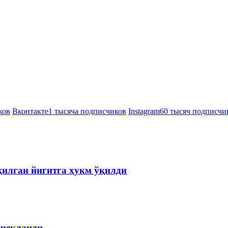
ков
Вконтакте
1 тысяча подписчиков
Instagram
60 тысяч подписчи
қилган йигитга ҳукм ўқилди
 чекланди