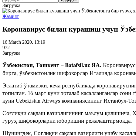
Загрузка
Жамият
Коронавирус билан курашиш учун Ўзбе
16 March 2020, 13:19
972
Загрузка
Ўзбекистон, Тошкент – Batafsil.uz ЯА.
Коронавирус
бирга, ўзбекистонлик шифокорлар Италияда коронав
Эслатиб ўтамизки, кеча республикада коронавирусни
топилган. 16 март куни эрталаб касалланганлар сони 
куни Uzbekistan Airways компаниясининг Истанбул-То
Соғлиқни сақлаш вазирлигининг маълум қилишича, Х
гуруҳ шифокорларни юборишни режалаштирмоқда.
Шунингдек, Соғлиқни сақлаш вазирлиги ушбу касал