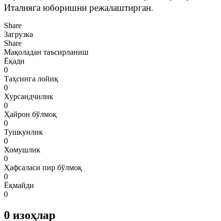
Италияга юборишни режалаштирган.
Share
Загрузка
Share
Мақоладан таъсирланиш
Ёқади
0
Таҳсинга лойиқ
0
Хурсандчилик
0
Ҳайрон бўлмоқ
0
Тушкунлик
0
Хомушлик
0
Ҳафсаласи пир бўлмоқ
0
Ёқмайди
0
0
изоҳлар