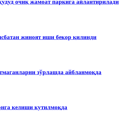
ҳудуд очиқ жамоат паркига айлантирилади
нисбатан жиноят иши бекор қилинди
етмаганларни зўрлашда айбланмоқда
онга келиши кутилмоқда