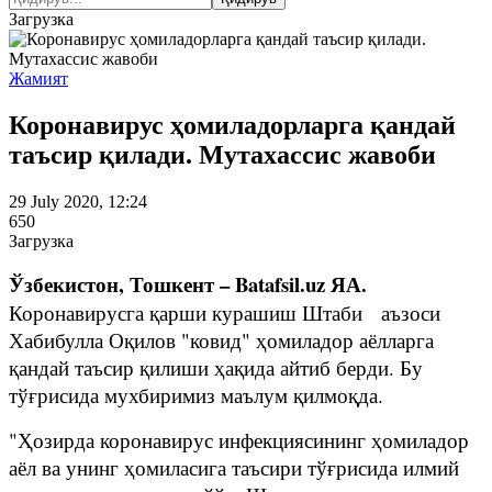
Загрузка
Жамият
Коронавирус ҳомиладорларга қандай
таъсир қилади. Мутахассис жавоби
29 July 2020, 12:24
650
Загрузка
Ўзбекистон, Тошкент – Batafsil.uz ЯА.
Коронавирусга қарши курашиш Штаби аъзоси
Хабибулла Оқилов "ковид" ҳомиладор аёлларга
қандай таъсир қилиши ҳақида айтиб берди. Бу
тўғрисида мухбиримиз маълум қилмоқда.
"Ҳозирда коронавирус инфекциясининг ҳомиладор
аёл ва унинг ҳомиласига таъсири тўғрисида илмий