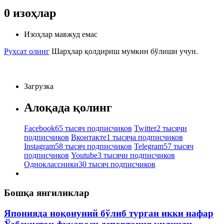
0
изоҳлар
Изоҳлар мавжуд емас
Рухсат олинг
Шарҳлар қолдириш мумкин бўлиши учун.
Загрузка
Алоқада қолинг
Facebook
65 тысяч подписчиков
Twitter
2 тысячи
подписчиков
Вконтакте
1 тысяча подписчиков
Instagram
58 тысяч подписчиков
Telegram
57 тысяч
подписчиков
Youtube
3 тысячи подписчиков
Одноклассники
30 тысяч подписчиков
Бошқа янгиликлар
Японияда ноқонуний бўлиб турган икки нафар