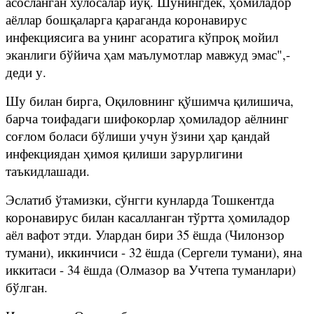
асосланган хулосалар йўқ. Шунингдек, ҳомиладор
аёллар бошқаларга қараганда коронавирус
инфекциясига ва унинг асоратига кўпроқ мойил
эканлиги бўйича ҳам маълумотлар мавжуд эмас",-
деди у.
Шу билан бирга, Оқиловнинг қўшимча қилишича,
барча тоифадаги шифокорлар ҳомиладор аёлнинг
соғлом боласи бўлиши учун ўзини ҳар қандай
инфекциядан ҳимоя қилиши зарурлигини
таъкидлашади.
Эслатиб ўтамизки, сўнгги кунларда Тошкентда
коронавирус билан касалланган тўртта ҳомиладор
аёл вафот этди. Улардан бири 35 ёшда (Чилонзор
тумани), иккинчиси - 32 ёшда (Сергели тумани), яна
иккитаси - 34 ёшда (Олмазор ва Учтепа туманлари)
бўлган.