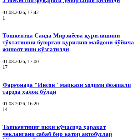
Ўзбекистон фуқароси депортация қилинди
01.08.2026, 17:42
1
Тошкентда Саида Мирзиёева қурилишини
тўхтатишни буюрган қурилиш майдони бўйича
жиноят иши қўзғатилди
01.08.2026, 17:00
17
Фарғонада "Инсон" маркази ходими фожиали
тарзда ҳалок бўлди
01.08.2026, 16:20
14
Тошкентнинг икки кўчасида ҳаракат
чеклангани сабаб бир қатор автобуслар