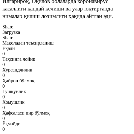
Илгарироқ, Оқилов болаларда коронавирус
касаллиги қандай кечиши ва улар юқтирганда
нималар қилиш лозимлиги ҳақида айтган эди.
Share
Загрузка
Share
Мақоладан таъсирланиш
Ёқади
0
Таҳсинга лойиқ
0
Хурсандчилик
0
Ҳайрон бўлмоқ
0
Тушкунлик
0
Хомушлик
0
Ҳафсаласи пир бўлмоқ
0
Ёқмайди
0