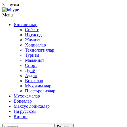
Загрузка
Menu
Янгиликлар
Сиёсат
Иқтисод
Жамият
Ҳодисалар
Технологиялар
Туризм
Маданият
Спорт
Дунё
Аудио
Воқеалар
Муҳокамалар
Пресс-релизлар
Муҳокамалар
Воқеалар
Махсус лойиҳалар
На русском
Кириш