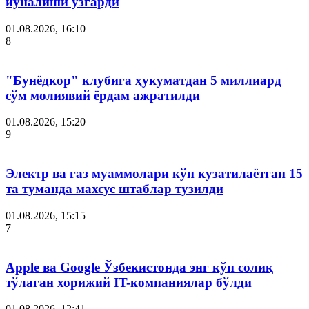
йўналиши ўзгарди
01.08.2026, 16:10
8
"Бунёдкор" клубига ҳукуматдан 5 миллиард
сўм молиявий ёрдам ажратилди
01.08.2026, 15:20
9
Электр ва газ муаммолари кўп кузатилаётган 15
та туманда махсус штаблар тузилди
01.08.2026, 15:15
7
Apple ва Google Ўзбекистонда энг кўп солиқ
тўлаган хорижий IT-компаниялар бўлди
01.08.2026, 12:41