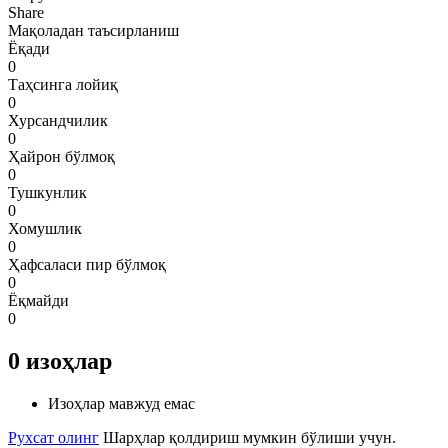
Share
Мақоладан таъсирланиш
Ёқади
0
Таҳсинга лойиқ
0
Хурсандчилик
0
Ҳайрон бўлмоқ
0
Тушкунлик
0
Хомушлик
0
Ҳафсаласи пир бўлмоқ
0
Ёқмайди
0
0
изоҳлар
Изоҳлар мавжуд емас
Рухсат олинг
Шарҳлар қолдириш мумкин бўлиши учун.