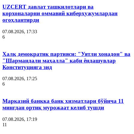
UZCERT давлат ташкилотлари ва
корхоналарни оммавий киберҳужумлардан
огоҳлантирди
07.08.2026, 17:33
6
Халқ демократик партияси: "Уятли хонадон" ва
"Шармандали маҳалла" каби ёндашувлар
Конституцияга зид
07.08.2026, 17:25
6
Марказий банкка банк хизматлари бўйича 11
мингдан ортиқ мурожаат келиб тушди
07.08.2026, 17:19
11