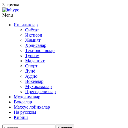
Загрузка
Menu
Янгиликлар
Сиёсат
Иқтисод
Жамият
Ҳодисалар
Технологиялар
Туризм
Маданият
Спорт
Дунё
Аудио
Воқеалар
Муҳокамалар
Пресс-релизлар
Муҳокамалар
Воқеалар
Махсус лойиҳалар
На русском
Кириш