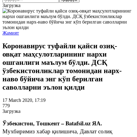
Загрузка
Жамият
Коронавирус туфайли қайси озиқ-
овқат маҳсулотларининг нархи
ошганлиги маълум бўлди. ДСҚ
ўзбекистонликлар томонидан нарх-
наво бўйича энг кўп берилган
саволларни эълон қилди
17 March 2020, 17:19
779
Загрузка
Ўзбекистон, Тошкент – Batafsil.uz ЯА.
Мухбиримиз хабар қилишича, Давлат солиқ