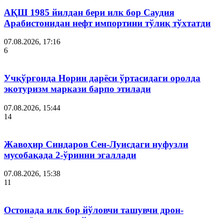
АҚШ 1985 йилдан бери илк бор Саудия
Арабистонидан нефт импортини тўлиқ тўхтатди
07.08.2026, 17:16
6
Учқўрғонда Норин дарёси ўртасидаги оролда
экотуризм маркази барпо этилади
07.08.2026, 15:44
14
Жавоҳир Синдаров Сен-Луисдаги нуфузли
мусобақада 2-ўринни эгаллади
07.08.2026, 15:38
11
Остонада илк бор йўловчи ташувчи дрон-