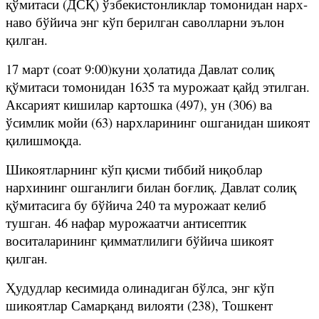
қўмитаси (ДСҚ) ўзбекистонликлар томонидан нарх-
наво бўйича энг кўп берилган саволларни эълон
қилган.
17 март (соат 9:00)куни ҳолатида Давлат солиқ
қўмитаси томонидан 1635 та мурожаат қайд этилган.
Аксарият кишилар картошка (497), ун (306) ва
ўсимлик мойи (63) нархларининг ошганидан шикоят
қилишмоқда.
Шикоятларнинг кўп қисми тиббий ниқоблар
нархининг ошганлиги билан боғлиқ. Давлат солиқ
қўмитасига бу бўйича 240 та мурожаат келиб
тушган. 46 нафар мурожаатчи антисептик
воситаларининг қимматлилиги бўйича шикоят
қилган.
Ҳудудлар кесимида олинадиган бўлса, энг кўп
шикоятлар Самарқанд вилояти (238), Тошкент