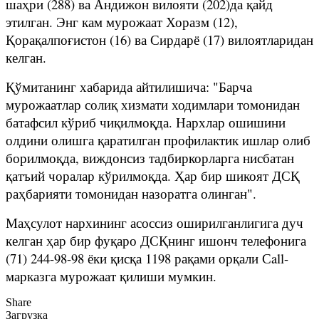
шаҳри (288) ва Андижон вилояти (202)да қайд
этилган. Энг кам мурожаат Хоразм (12),
Қорақалпоғистон (16) ва Сирдарё (17) вилоятларидан
келган.
Қўмитанинг хабарида айтилишича: "Барча
мурожаатлар солиқ хизмати ходимлари томонидан
батафсил кўриб чиқилмоқда. Нархлар ошишини
олдини олишга қаратилган профилактик ишлар олиб
борилмоқда, виждонсиз тадбиркорларга нисбатан
қатъий чоралар кўрилмоқда. Ҳар бир шикоят ДСҚ
раҳбарияти томонидан назоратга олинган".
Маҳсулот нархининг асоссиз оширилганлигига дуч
келган ҳар бир фуқаро ДСҚнинг ишонч телефонига
(71) 244-98-98 ёки қисқа 1198 рақами орқали Сall-
марказга мурожаат қилиши мумкин.
Share
Загрузка