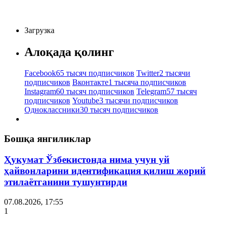
Загрузка
Алоқада қолинг
Facebook
65 тысяч подписчиков
Twitter
2 тысячи
подписчиков
Вконтакте
1 тысяча подписчиков
Instagram
60 тысяч подписчиков
Telegram
57 тысяч
подписчиков
Youtube
3 тысячи подписчиков
Одноклассники
30 тысяч подписчиков
Бошқа янгиликлар
Ҳукумат Ўзбекистонда нима учун уй
ҳайвонларини идентификация қилиш жорий
этилаётганини тушунтирди
07.08.2026, 17:55
1