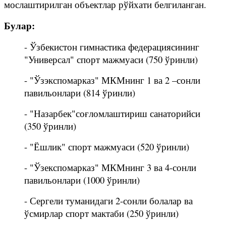
мослаштирилган объектлар рўйхати белгиланган.
Булар:
- Ўзбекистон гимнастика федерациясининг
"Универсал" спорт мажмуаси (750 ўринли)
- "Ўзэкспомарказ" МКМнинг 1 ва 2 –сонли
павильонлари (814 ўринли)
- "Назарбек"соғломлаштириш санаторийси
(350 ўринли)
- "Ёшлик" спорт мажмуаси (520 ўринли)
- "Ўзекспомарказ" МКМнинг 3 ва 4-сонли
павильонлари (1000 ўринли)
- Сергели туманидаги 2-сонли болалар ва
ўсмирлар спорт мактаби (250 ўринли)