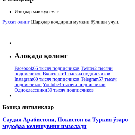
Изоҳлар мавжуд емас
Рухсат олинг
Шарҳлар қолдириш мумкин бўлиши учун.
Алоқада қолинг
Facebook
65 тысяч подписчиков
Twitter
2 тысячи
подписчиков
Вконтакте
1 тысяча подписчиков
Instagram
60 тысяч подписчиков
Telegram
57 тысяч
подписчиков
Youtube
3 тысячи подписчиков
Одноклассники
30 тысяч подписчиков
Бошқа янгиликлар
Саудия Арабистони, Покистон ва Туркия ўзаро
мудофаа келишувини имзолади