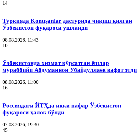
14
Туркияда Konuşanlar дастурида чиқиш қилган
Ўзбекистон фуқароси ушланди
08.08.2026, 11:43
10
Ўзбекистонда хизмат кўрсатган ёшлар
мураббийи Абдуманнон Убайдуллаев вафот этди
08.08.2026, 11:00
16
Россиядаги ЙТҲда икки нафар Ўзбекистон
фуқароси ҳалок бўлди
07.08.2026, 19:30
45