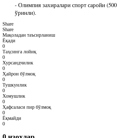
- Олимпия захиралари спорт саройи (500
ўринли).
Share
Share
Мақоладан таъсирланиш
Ёқади
0
Таҳсинга лойиқ
0
Хурсандчилик
0
Ҳайрон бўлмоқ
0
Тушкунлик
0
Хомушлик
0
Ҳафсаласи пир бўлмоқ
0
Ёқмайди
0
0
изоҳлар