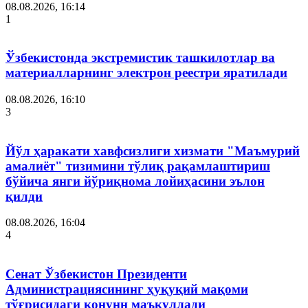
08.08.2026, 16:14
1
Ўзбекистонда экстремистик ташкилотлар ва
материалларнинг электрон реестри яратилади
08.08.2026, 16:10
3
Йўл ҳаракати хавфсизлиги хизмати "Маъмурий
амалиёт" тизимини тўлиқ рақамлаштириш
бўйича янги йўриқнома лойиҳасини эълон
қилди
08.08.2026, 16:04
4
Сенат Ўзбекистон Президенти
Администрациясининг ҳуқуқий мақоми
тўғрисидаги қонунн маъқуллади