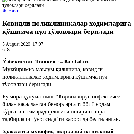
Жамият
Ковидли поликлиникалар ходимларига
қўшимча пул тўловлари берилади
5 August 2020, 17:07
618
Ўзбекистон, Тошкент – Batafsil.uz.
Мухбиримиз маълум қилишича, ковидли
поликлиникалар ходимларига қўшимча пул
тўловлари берилади.
Бу чора ҳукуматнинг "Коронавирус инфекцияси
билан касалланган беморларга тиббий ёрдам
кўрсатиш самарадорлигини ошириш чора-
тадбирлари тўғрисида"ги қарорида белгиланган.
Ҳужжатга мувофиқ, марказий ва оилавий