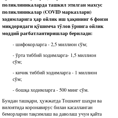
поликлиникаларда ташкил этилган махсус
поликлиникалар (COVID марказлари)
ходимларига ҳар ойлик иш ҳақининг 6 фоизи
миқдоридаги қўшимча тўлов ўрнига ойлик
моддий рағбатлантиришлар берилади:
- шифокорларга - 2,5 миллион сўм;
- ўрта тиббий ходимларга- 1,5 миллион
сўм;
- кичик тиббий ходимларга - 1 миллион
сўм;
- бошқа ходимларга - 500 минг сўм.
Бундан ташқари, ҳужжатда Тошкент шаҳри ва
вилоятида коронавирус билан касалланган
беморларни тақсимлаш ва даволаш учун қайта