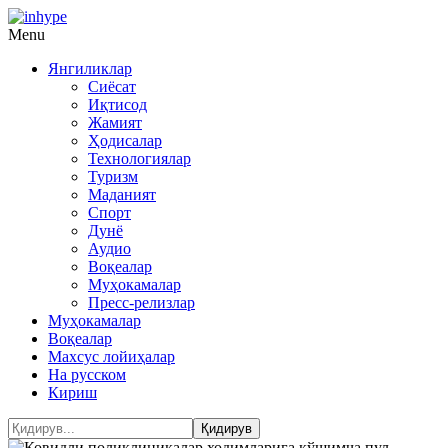
Menu
Янгиликлар
Сиёсат
Иқтисод
Жамият
Ҳодисалар
Технологиялар
Туризм
Маданият
Спорт
Дунё
Аудио
Воқеалар
Муҳокамалар
Пресс-релизлар
Муҳокамалар
Воқеалар
Махсус лойиҳалар
На русском
Кириш