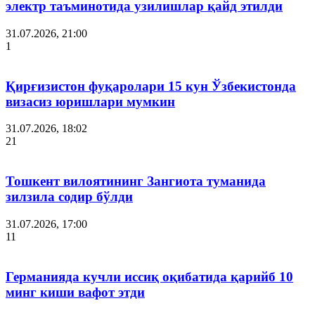
электр таъминотида узилишлар қайд этилди
31.07.2026, 21:00
1
Қирғизистон фуқаролари 15 кун Ўзбекистонда
визасиз юришлари мумкин
31.07.2026, 18:02
21
Тошкент вилоятининг Зангиота туманида
зилзила содир бўлди
31.07.2026, 17:00
11
Германияда кучли иссиқ оқибатида қарийб 10
минг киши вафот этди