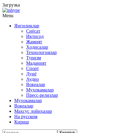
Загрузка
Menu
Янгиликлар
Сиёсат
Иқтисод
Жамият
Ҳодисалар
Технологиялар
Туризм
Маданият
Спорт
Дунё
Аудио
Воқеалар
Муҳокамалар
Пресс-релизлар
Муҳокамалар
Воқеалар
Махсус лойиҳалар
На русском
Кириш