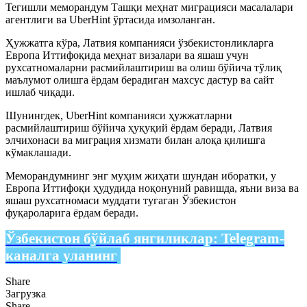
Тегишли меморандум Ташқи меҳнат миграцияси масалалари
агентлиги ва UberHint ўртасида имзоланган.
Ҳужжатга кўра, Латвия компанияси ўзбекистонликларга
Европа Иттифоқида меҳнат визалари ва яшаш учун
рухсатномаларни расмийлаштириш ва олиш бўйича тўлиқ
маълумот олишга ёрдам берадиган махсус дастур ва сайт
ишлаб чиқади.
Шунингдек, UberHint компанияси ҳужжатларни
расмийлаштириш бўйича ҳуқуқий ёрдам беради, Латвия
элчихонаси ва миграция хизмати билан алоқа қилишга
кўмаклашади.
Меморандумнинг энг муҳим жиҳати шундан иборатки, у
Европа Иттифоқи ҳудудида ноқонуний равишда, яъни виза ва
яшаш рухсатномаси муддати тугаган Ўзбекистон
фуқароларига ёрдам беради.
Ўзбекистон бўйлаб янгиликлар:
Telegram-
каналга уланинг
Share
Загрузка
Share