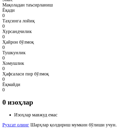
Мақоладан таъсирланиш
Ёқади
0
Таҳсинга лойиқ
0
Хурсандчилик
0
Ҳайрон бўлмоқ
0
Тушкунлик
0
Хомушлик
0
Ҳафсаласи пир бўлмоқ
0
Ёқмайди
0
0
изоҳлар
Изоҳлар мавжуд емас
Рухсат олинг
Шарҳлар қолдириш мумкин бўлиши учун.