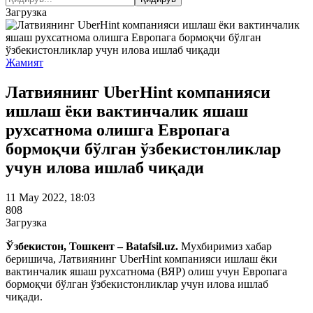
Загрузка
Жамият
Латвиянинг UberHint компанияси
ишлаш ёки вактинчалик яшаш
рухсатнома олишга Европага
бормоқчи бўлган ўзбекистонликлар
учун илова ишлаб чиқади
11 May 2022, 18:03
808
Загрузка
Ўзбекистон, Тошкент – Batafsil.uz.
Мухбиримиз хабар
беришича, Латвиянинг UberHint компанияси ишлаш ёки
вактинчалик яшаш рухсатнома (ВЯР) олиш учун Европага
бормоқчи бўлган ўзбекистонликлар учун илова ишлаб
чиқади.