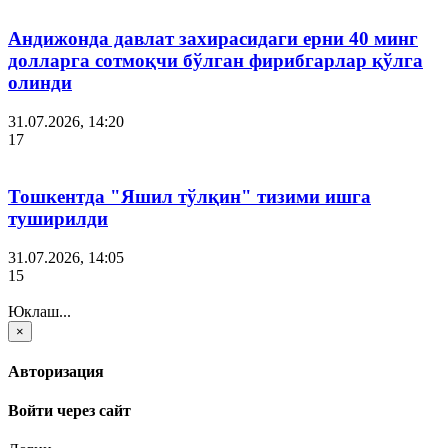
Андижонда давлат захирасидаги ерни 40 минг
долларга сотмоқчи бўлган фирибгарлар қўлга
олинди
31.07.2026, 14:20
17
Тошкентда "Яшил тўлқин" тизими ишга
туширилди
31.07.2026, 14:05
15
Юклаш...
×
Авторизация
Войти через сайт