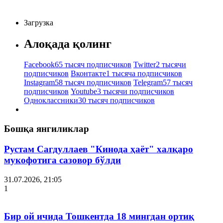
Загрузка
Алоқада қолинг
Facebook
65 тысяч подписчиков
Twitter
2 тысячи
подписчиков
Вконтакте
1 тысяча подписчиков
Instagram
58 тысяч подписчиков
Telegram
57 тысяч
подписчиков
Youtube
3 тысячи подписчиков
Одноклассники
30 тысяч подписчиков
Бошқа янгиликлар
Рустам Сагдуллаев "Кинода ҳаёт" халқаро
мукофотига сазовор бўлди
31.07.2026, 21:05
1
Бир ой ичида Тошкентда 18 мингдан ортиқ