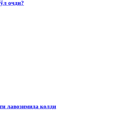
йўл очди?
ти лавозимида қолди