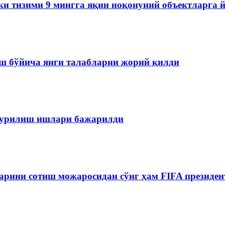
ки тизими 9 мингга яқин ноқонуний объектларга 
ш бўйича янги талабларни жорий қилди
 қурилиш ишлари бажарилди
рини сотиш можаросидан сўнг ҳам FIFA президен