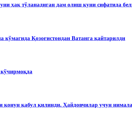
куни ҳақ тўланадиган дам олиш куни сифатида бе
на кўмагида Қозоғистондан Ватанга қайтарилди
а кўчирмоқда
и қонун қабул қилинди. Ҳайдовчилар учун нимала