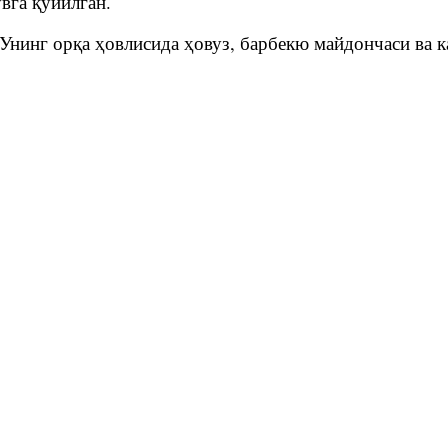
вга қўйилган.
 Унинг орқа ҳовлисида ҳовуз, барбекю майдончаси ва 