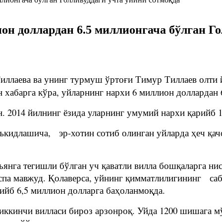
он доллардан 6.5 миллионгача бўлган Го
иллаева ва унинг турмуш ўртоғи Тимур Тиллаев олти 
хабарга кўра, уйларнинг нархи 6 миллион доллардан 
 2014 йилнинг ёзида уларнинг умумий нархи қарийб 16
аъкидлашича, эр-хотин сотиб олинган уйларда ҳеч қа
нга тегишли бўлган уч қаватли вилла бошқаларга нисб
 спа мавжуд. Қолаверса, уйнинг қимматлилигининг саб
ийб 6,5 миллион долларга баҳоланмоқда.
ккинчи вилласи бироз арзонроқ. Уйда 1200 шишага мў