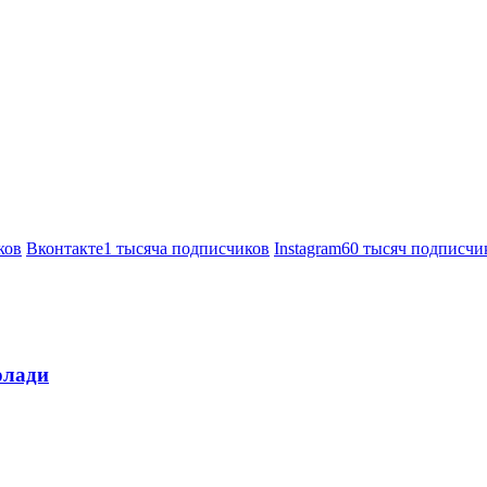
ков
Вконтакте
1 тысяча подписчиков
Instagram
60 тысяч подписчи
олади