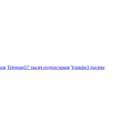
ков
Telegram
57 тысяч подписчиков
Youtube
3 тысячи