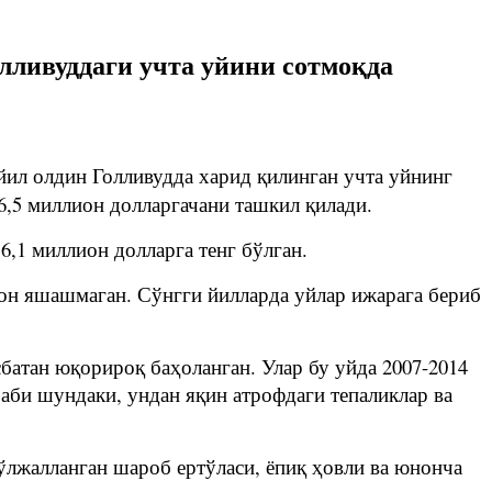
лливуддаги учта уйини сотмоқда
йил олдин Голливудда харид қилинган учта уйнинг
6,5 миллион долларгачани ташкил қилади.
,1 миллион долларга тенг бўлган.
чон яшашмаган. Сўнгги йилларда уйлар ижарага бериб
атан юқорироқ баҳоланган. Улар бу уйда 2007-2014
аби шундаки, ундан яқин атрофдаги тепаликлар ва
лжалланган шароб ертўласи, ёпиқ ҳовли ва юнонча