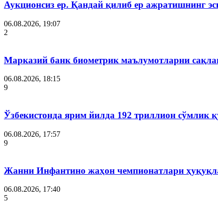
Аукционсиз ер. Қандай қилиб ер ажратишнинг эс
06.08.2026, 19:07
2
Марказий банк биометрик маълумотларни сақла
06.08.2026, 18:15
9
Ўзбекистонда ярим йилда 192 триллион сўмлик
06.08.2026, 17:57
9
Жанни Инфантино жаҳон чемпионатлари ҳуқуқла
06.08.2026, 17:40
5