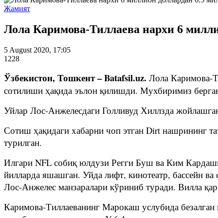
Жамият
Лола Каримова-Тиллаева нархи 6 милли
5 August 2020, 17:05
1228
Ўзбекистон, Тошкент – Batafsil.uz.
Лола Каримова-Т
сотилиши ҳақида эълон қилишди. Мухбиримиз берган 
Уйлар Лос-Анжелесдаги Голливуд Хиллзда жойлашган.
Сотиш ҳақидаги хабарни чоп этган Dirt нашрининг т
турилган.
Илгари NFL собиқ юлдузи Регги Буш ва Ким Кардашья
йилларда яшашган. Уйда лифт, кинотеатр, бассейн ва
Лос-Анжелес манзаралари кўриниб туради. Вилла қар
Каримова-Тиллаеванинг Марокаш услубида безалган и