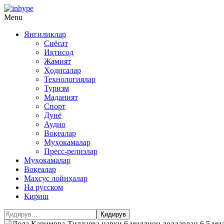
Menu
Янгиликлар
Сиёсат
Иқтисод
Жамият
Ҳодисалар
Технологиялар
Туризм
Маданият
Спорт
Дунё
Аудио
Воқеалар
Муҳокамалар
Пресс-релизлар
Муҳокамалар
Воқеалар
Махсус лойиҳалар
На русском
Кириш