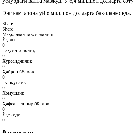
услубдаги ванна мавжуд. У 6,4 миллион долларга соту
Энг камтарона уй 6 миллион долларга баҳоланмоқда.
Share
Share
Мақоладан таъсирланиш
Ёқади
0
Таҳсинга лойиқ
0
Хурсандчилик
0
Ҳайрон бўлмоқ
0
Тушкунлик
0
Хомушлик
0
Ҳафсаласи пир бўлмоқ
0
Ёқмайди
0
0
изоҳлар