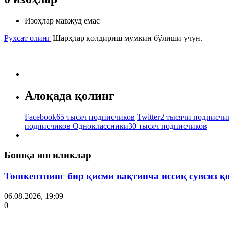
Изоҳлар мавжуд емас
Рухсат олинг
Шарҳлар қолдириш мумкин бўлиши учун.
Алоқада қолинг
Facebook
65 тысяч подписчиков
Twitter
2 тысячи подписчи
подписчиков
Одноклассники
30 тысяч подписчиков
Бошқа янгиликлар
Тошкентнинг бир қисми вақтинча иссиқ сувсиз қ
06.08.2026, 19:09
0