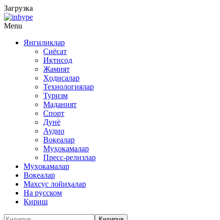
Загрузка
Menu
Янгиликлар
Сиёсат
Иқтисод
Жамият
Ҳодисалар
Технологиялар
Туризм
Маданият
Спорт
Дунё
Аудио
Воқеалар
Муҳокамалар
Пресс-релизлар
Муҳокамалар
Воқеалар
Махсус лойиҳалар
На русском
Кириш