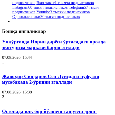
подписчиков
Вконтакте
1 тысяча подписчиков
Instagram
60 тысяч подписчиков
Telegram
57 тысяч
подписчиков
Youtube
3 тысячи подписчиков
Одноклассники
30 тысяч подписчиков
Бошқа янгиликлар
Учқўрғонда Норин дарёси ўртасидаги оролда
экотуризм маркази барпо этилади
07.08.2026, 15:44
1
Жавоҳир Синдаров Сен-Луисдаги нуфузли
мусобақада 2-ўринни эгаллади
07.08.2026, 15:38
2
Остонада илк бор йўловчи ташувчи дрон-