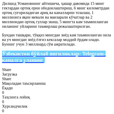
Дилшод Усмановнинг айтишича, ҳашар давомида 15 минг
гектардан ортиқ ерни ободонлаштириш, 6 минг километрдан
ортиқ суғориладиган ариқ ва каналларни тозалаш, 1
миллионга яқин мевали ва манзарали кўчатлар ва 2
миллиондан ортиқ гуллар экиш, 5 мингта кам таъминланган
оиланинг уйларини таъмирлаш режалаштирилган.
Бундан ташқари, тўққиз мингдан зиёд кам таъминланган оила
ва уч мингдан зиёд ёлғиз кексалар моддий ёрдам олади.
Бунинг учун 3 миллиард сўм ажратилади.
Ўзбекистон бўйлаб янгиликлар:
Telegram-
каналга уланинг
Share
Загрузка
Share
Мақоладан таъсирланиш
Ёқади
0
Таҳсинга лойиқ
0
Хурсандчилик
0