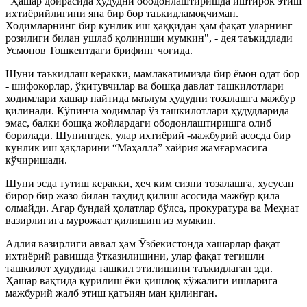
"Ҳашар доирасида ҳудудни ободонлаштиришда иштирок этиш
ихтиёрийлигини яна бир бор таъкидламоқчиман.
Ходимларнинг бир кунлик иш ҳаққидан ҳам фақат уларнинг
розилиги билан ушлаб қолиниши мумкин", - дея таъкидлади
Усмонов Тошкентдаги брифинг чоғида.
Шуни таъкидлаш керакки, мамлакатимизда бир ёмон одат бор
- шифокорлар, ўқитувчилар ва бошқа давлат ташкилотлари
ходимлари хашар пайтида маълум ҳудудни тозалашга мажбур
қилинади. Кўпинча ходимлар ўз ташкилотлари ҳудудларида
эмас, балки бошқа жойлардаги ободонлаштиришга олиб
борилади. Шунингдек, улар ихтиёрий -мажбурий асосда бир
кунлик иш ҳақларини “Маҳалла” хайрия жамғармасига
кўчиришади.
Шуни эсда тутиш керакки, ҳеч ким сизни тозалашга, хусусан
бирор бир жазо билан таҳдид қилиш асосида мажбур қила
олмайди. Агар бундай ҳолатлар бўлса, прокуратура ва Меҳнат
вазирлигига мурожаат қилишингиз мумкин.
Адлия вазирлиги аввал ҳам Ўзбекистонда хашарлар фақат
ихтиёрий равишда ўтказилишини, улар фақат тегишли
ташкилот ҳудудида ташкил этилишини таъкидлаган эди.
Ҳашар вақтида қурилиш ёки қишлоқ хўжалиги ишларига
мажбурий жалб этиш қатъиян ман қилинган.