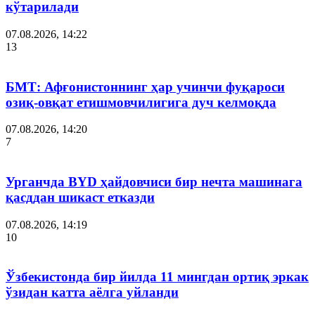
кўтарилади
07.08.2026, 14:22
13
БМТ: Афғонистоннинг ҳар учинчи фуқароси
озиқ-овқат етишмовчилигига дуч келмоқда
07.08.2026, 14:20
7
Урганчда BYD ҳайдовчиси бир нечта машинага
қасддан шикаст етказди
07.08.2026, 14:19
10
Ўзбекистонда бир йилда 11 мингдан ортиқ эркак
ўзидан катта аёлга уйланди