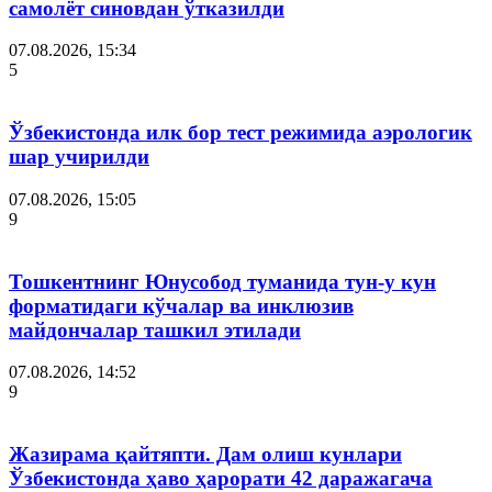
самолёт синовдан ўтказилди
07.08.2026, 15:34
5
Ўзбекистонда илк бор тест режимида аэрологик
шар учирилди
07.08.2026, 15:05
9
Тошкентнинг Юнусобод туманида тун-у кун
форматидаги кўчалар ва инклюзив
майдончалар ташкил этилади
07.08.2026, 14:52
9
Жазирама қайтяпти. Дам олиш кунлари
Ўзбекистонда ҳаво ҳарорати 42 даражагача