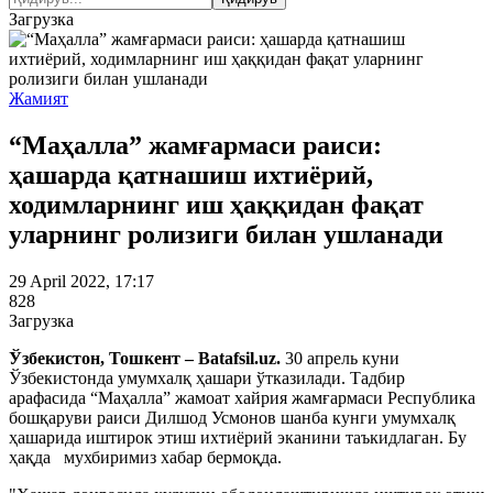
Загрузка
Жамият
“Маҳалла” жамғармаси раиси:
ҳашарда қатнашиш ихтиёрий,
ходимларнинг иш ҳаққидан фақат
уларнинг ролизиги билан ушланади
29 April 2022, 17:17
828
Загрузка
Ўзбекистон, Тошкент – Batafsil.uz.
30 апрель куни
Ўзбекистонда умумхалқ ҳашари ўтказилади. Тадбир
арафасида “Маҳалла” жамоат хайрия жамғармаси Республика
бошқаруви раиси Дилшод Усмонов шанба кунги умумхалқ
ҳашарида иштирок этиш ихтиёрий эканини таъкидлаган. Бу
ҳақда мухбиримиз хабар бермоқда.