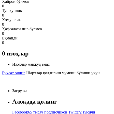
Ҳайрон бўлмоқ
0
Тушкунлик
0
Хомушлик
0
Ҳафсаласи пир бўлмоқ
0
Ёқмайди
0
0
изоҳлар
Изоҳлар мавжуд емас
Рухсат олинг
Шарҳлар қолдириш мумкин бўлиши учун.
Загрузка
Алоқада қолинг
Facebook
65 тысяч подписчиков
Twitter
2 тысячи