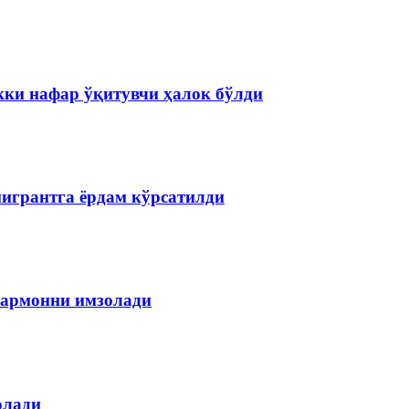
кки нафар ўқитувчи ҳалок бўлди
мигрантга ёрдам кўрсатилди
армонни имзолади
олади