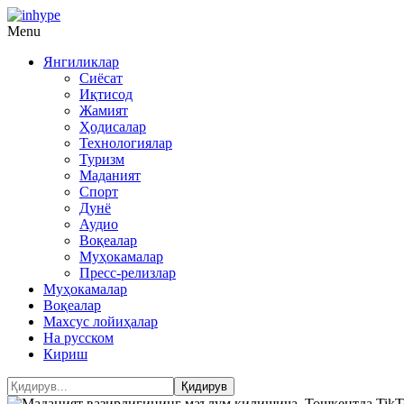
Menu
Янгиликлар
Сиёсат
Иқтисод
Жамият
Ҳодисалар
Технологиялар
Туризм
Маданият
Спорт
Дунё
Аудио
Воқеалар
Муҳокамалар
Пресс-релизлар
Муҳокамалар
Воқеалар
Махсус лойиҳалар
На русском
Кириш