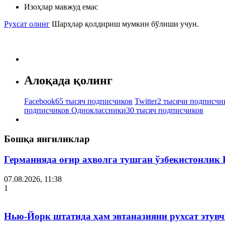
Изоҳлар мавжуд емас
Рухсат олинг
Шарҳлар қолдириш мумкин бўлиши учун.
Алоқада қолинг
Facebook
65 тысяч подписчиков
Twitter
2 тысячи подписчи
подписчиков
Одноклассники
30 тысяч подписчиков
Бошқа янгиликлар
Германияда оғир аҳволга тушган ўзбекистонлик
07.08.2026, 11:38
1
Нью-Йорк штатида ҳам эвтаназияни рухсат этув