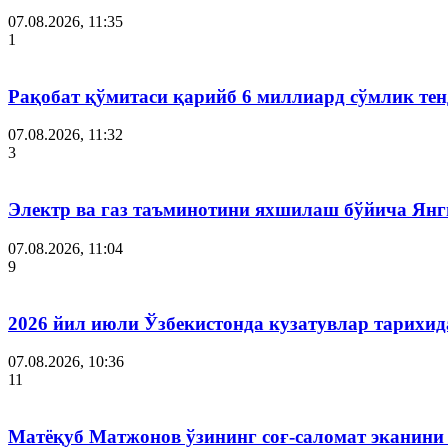
07.08.2026, 11:35
1
Рақобат қўмитаси қарийб 6 миллиард сўмлик тен
07.08.2026, 11:32
3
Электр ва газ таъминотини яхшилаш бўйича Янги
07.08.2026, 11:04
9
2026 йил июли Ўзбекистонда кузатувлар тарихид
07.08.2026, 10:36
11
Матёқуб Матжонов ўзининг соғ-саломат эканини