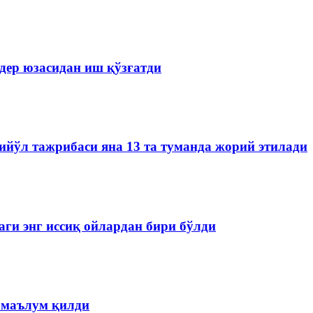
дер юзасидан иш қўзғатди
йўл тажрибаси яна 13 та туманда жорий этилади
аги энг иссиқ ойлардан бири бўлди
 маълум қилди