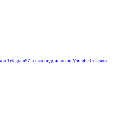
ков
Telegram
57 тысяч подписчиков
Youtube
3 тысячи