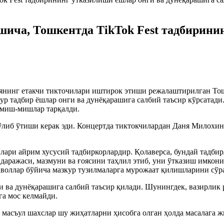
ича, Тошкентда TikTok Fest тадбирини
янинг етакчи тикточилари иштирок этиши режалаштирилган Тошк
ур тадбир ёшлар онги ва дунёқарашига салбий таъсир кўрсатади.
 миш-мишлар тарқалди.
бўлиб ўтиши керак эди. Концертда тиктокчилардан Даня Милохи
ари айрим хусусий тадбиркорлардир. Қолаверса, бундай тадбир
 даражаси, мазмуни ва ғоясини таҳлил этиб, уни ўтказиш имкон
аволлар бўйича мазкур тузилмаларга мурожаат қилишларини сўр
ги ва дунёқарашига салбий таъсир қилади. Шунингдек, вазирли
га мос келмайди.
масъул шахслар шу жиҳатларни ҳисобга олган ҳолда масалага жи