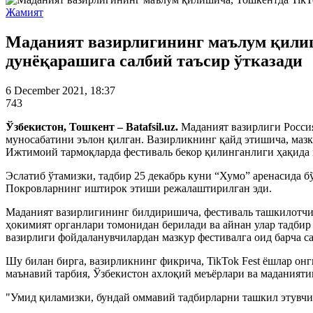
Жамият
Маданият вазирлигининг маълум қилиш
дунёқарашига салбий таъсир ўтказади
6 December 2021, 18:37
743
Ўзбекистон, Тошкент – Batafsil.uz.
Маданият вазирлиги Росси
муносабатини эълон қилган. Вазирликнинг қайд этишича, мазк
Ижтимоий тармоқларда фестиваль бекор қилинганлиги ҳақида
Эслатиб ўтамизки, тадбир 25 декабрь куни “Хумо” аренасида 
Покровларнинг иштирок этиши режалаштирилган эди.
Маданият вазирлигининг билдиришича, фестиваль ташкилотчил
ҳокимият органлари томонидан берилади ва айнан улар тадбир
вазирлиги фойдаланувчилардан мазкур фестивалга оид барча с
Шу билан бирга, вазирликнинг фикрича, TikTok Fest ёшлар он
маънавий тарбия, Ўзбекистон ахлоқий меъёрлари ва маданияти
"Умид қиламизки, бундай оммавий тадбирларни ташкил этувчи 