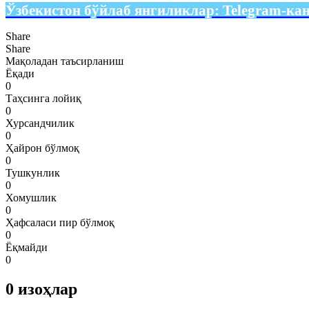
Ўзбекистон бўйлаб янгиликлар:
Telegram-ка
Share
Share
Мақоладан таъсирланиш
Ёқади
0
Таҳсинга лойиқ
0
Хурсандчилик
0
Ҳайрон бўлмоқ
0
Тушкунлик
0
Хомушлик
0
Ҳафсаласи пир бўлмоқ
0
Ёқмайди
0
0
изоҳлар