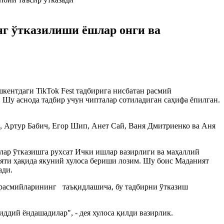
нг ўтказилиши ёшлар онги ва
ентдаги TikTok Fest тадбирига нисбатан расмий
 Шу аснода тадбир учун чипталар сотиладиган саҳифа ёпилган.
н, Артур Бабич, Егор Шип, Анет Сай, Ваня Дмитриенко ва Аня
лар ўтказишга рухсат Ички ишлар вазирлиги ва маҳаллий
ияти ҳақида якуний хулоса бериши лозим. Шу боис Маданият
ади.
к расмийларининг таъқидлашича, бу тадбирни ўтказиш
ддий ёндашадилар", - дея хулоса қилди вазирлик.