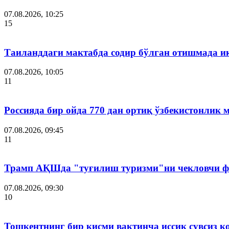
07.08.2026, 10:25
15
Таиланддаги мактабда содир бўлган отишмада и
07.08.2026, 10:05
11
Россияда бир ойда 770 дан ортиқ ўзбекистонлик 
07.08.2026, 09:45
11
Трамп АҚШда "туғилиш туризми"ни чекловчи ф
07.08.2026, 09:30
10
Тошкентнинг бир қисми вақтинча иссиқ сувсиз қ