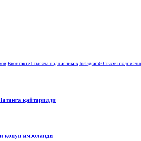
ков
Вконтакте
1 тысяча подписчиков
Instagram
60 тысяч подписчи
 Ватанга қайтарилди
чи қонун имзоланди