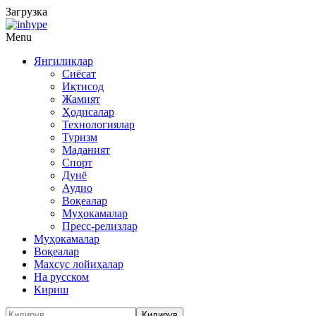
Загрузка
Menu
Янгиликлар
Сиёсат
Иқтисод
Жамият
Ҳодисалар
Технологиялар
Туризм
Маданият
Спорт
Дунё
Аудио
Воқеалар
Муҳокамалар
Пресс-релизлар
Муҳокамалар
Воқеалар
Махсус лойиҳалар
На русском
Кириш