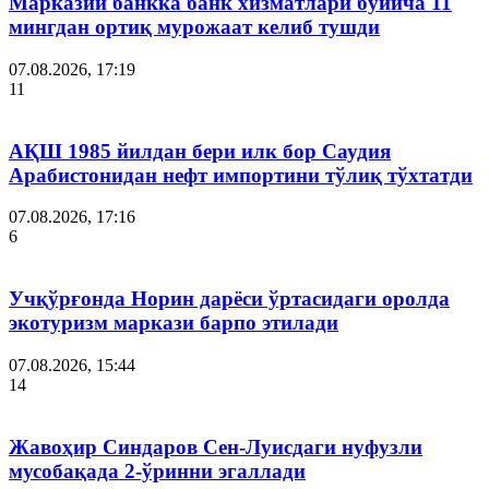
Марказий банкка банк хизматлари бўйича 11
мингдан ортиқ мурожаат келиб тушди
07.08.2026, 17:19
11
АҚШ 1985 йилдан бери илк бор Саудия
Арабистонидан нефт импортини тўлиқ тўхтатди
07.08.2026, 17:16
6
Учқўрғонда Норин дарёси ўртасидаги оролда
экотуризм маркази барпо этилади
07.08.2026, 15:44
14
Жавоҳир Синдаров Сен-Луисдаги нуфузли
мусобақада 2-ўринни эгаллади