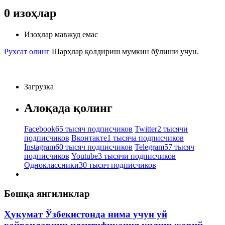
0
изоҳлар
Изоҳлар мавжуд емас
Рухсат олинг
Шарҳлар қолдириш мумкин бўлиши учун.
Загрузка
Алоқада қолинг
Facebook
65 тысяч подписчиков
Twitter
2 тысячи
подписчиков
Вконтакте
1 тысяча подписчиков
Instagram
60 тысяч подписчиков
Telegram
57 тысяч
подписчиков
Youtube
3 тысячи подписчиков
Одноклассники
30 тысяч подписчиков
Бошқа янгиликлар
Ҳукумат Ўзбекистонда нима учун уй