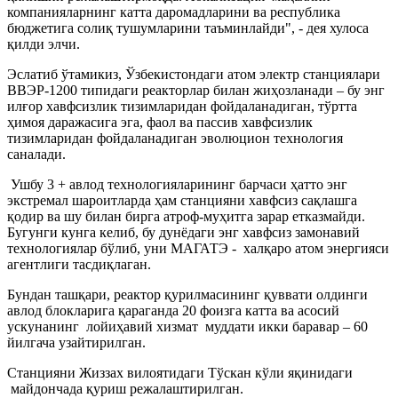
компанияларнинг катта даромадларини ва республика
бюджетига солиқ тушумларини таъминлайди", - дея хулоса
қилди элчи.
Эслатиб ўтамикиз, Ўзбекистондаги атом электр станциялари
ВВЭР-1200 типидаги реакторлар билан жиҳозланади – бу энг
илғор хавфсизлик тизимларидан фойдаланадиган, тўртта
ҳимоя даражасига эга, фаол ва пассив хавфсизлик
тизимларидан фойдаланадиган эволюцион технология
саналади.
Ушбу 3 + авлод технологияларининг барчаси ҳатто энг
экстремал шароитларда ҳам станцияни хавфсиз сақлашга
қодир ва шу билан бирга атроф-муҳитга зарар етказмайди.
Бугунги кунга келиб, бу дунёдаги энг хавфсиз замонавий
технологиялар бўлиб, уни МАГАТЭ - халқаро атом энергияси
агентлиги тасдиқлаган.
Бундан ташқари, реактор қурилмасининг қуввати олдинги
авлод блокларига қараганда 20 фоизга катта ва асосий
ускунанинг лойиҳавий хизмат муддати икки баравар – 60
йилгача узайтирилган.
Станцияни Жиззах вилоятидаги Тўскан кўли яқинидаги
майдончада қуриш режалаштирилган.