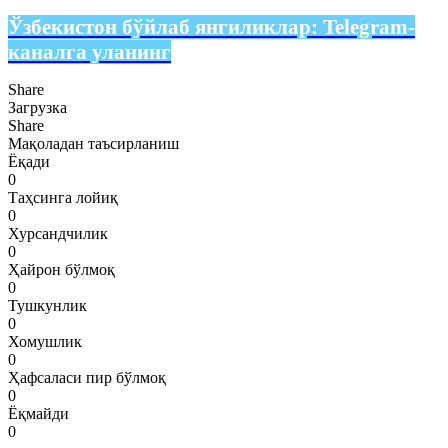
Ўзбекистон бўйлаб янгиликлар:
Telegram-
каналга уланинг
Share
Загрузка
Share
Мақоладан таъсирланиш
Ёқади
0
Таҳсинга лойиқ
0
Хурсандчилик
0
Ҳайрон бўлмоқ
0
Тушкунлик
0
Хомушлик
0
Ҳафсаласи пир бўлмоқ
0
Ёқмайди
0