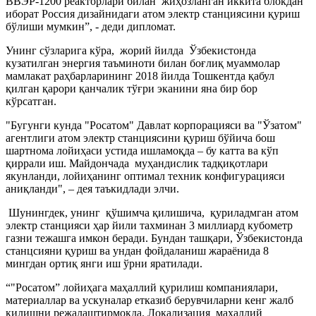
ВВЭР-1200 реакторлари билан жиҳозланган иккита блокдан
иборат Россия дизайнидаги атом электр станциясини қуриш
бўлиши мумкин”, - деди дипломат.
Унинг сўзларига кўра, жорий йилда Ўзбекистонда
кузатилган энергия таъминоти билан боғлиқ муаммолар
мамлакат раҳбарларининг 2018 йилда Тошкентда қабул
қилган қарори қанчалик тўғри эканини яна бир бор
кўрсатган.
"Бугунги кунда "Росатом" Давлат корпорацияси ва "Ўзатом"
агентлиги атом электр станциясини қуриш бўйича бош
шартнома лойиҳаси устида ишламоқда – бу катта ва кўп
қиррали иш. Майдончада муҳандислик тадқиқотлари
якунланди, лойиҳанинг оптимал техник конфигурацияси
аниқланди", – дея таъкидлади элчи.
Шунингдек, унинг қўшимча қилишича, қуриладмган атом
электр станцияси ҳар йили тахминан 3 миллиард кубометр
газни тежашга имкон беради. Бундан ташқари, Ўзбекистонда
станцсияни қуриш ва ундан фойдаланиш жараёнида 8
мингдан ортиқ янги иш ўрни яратилади.
“"Росатом” лойиҳага маҳаллий қурилиш компаниялари,
материаллар ва ускуналар етказиб берувчиларни кенг жалб
қилишни режалаштирмоқда. Локализация маҳаллий