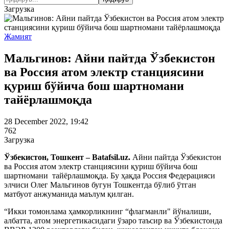
Загрузка
Жамият
Мальгинов: Айни пайтда Ўзбекистон
ва Россия атом электр станциясини
қуриш бўйича бош шартномани
тайёрлашмоқда
28 December 2022, 19:42
762
Загрузка
Ўзбекистон, Тошкент – Batafsil.uz.
Айни пайтда Ўзбекистон
ва Россия атом электр станциясини қуриш бўйича бош
шартномани тайёрлашмоқда. Бу ҳақда Россия Федерацияси
элчиси Олег Мальгинов бугун Тошкентда бўлиб ўтган
матбуот анжуманида маълум қилган.
“Икки томонлама ҳамкорликнинг “флагманли" йўналиши,
албатта, атом энергетикасидаги ўзаро таъсир ва Ўзбекистонда