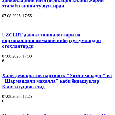
ҳайвонларини идентификация қилиш жорий
этилаётганини тушунтирди
07.08.2026, 17:55
1
UZCERT давлат ташкилотлари ва
корхоналарни оммавий киберҳужумлардан
огоҳлантирди
07.08.2026, 17:33
6
Халқ демократик партияси: "Уятли хонадон" ва
"Шармандали маҳалла" каби ёндашувлар
Конституцияга зид
07.08.2026, 17:25
6