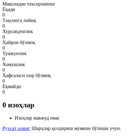
Мақоладан таъсирланиш
Ёқади
0
Таҳсинга лойиқ
0
Хурсандчилик
0
Ҳайрон бўлмоқ
0
Тушкунлик
0
Хомушлик
0
Ҳафсаласи пир бўлмоқ
0
Ёқмайди
0
0
изоҳлар
Изоҳлар мавжуд емас
Рухсат олинг
Шарҳлар қолдириш мумкин бўлиши учун.