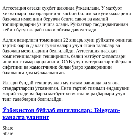
Аттестация оғзаки суҳбат шаклида ўтказилади. У матбуот
хизматлари раҳбарларининг касбий билим ва кўникмаларини
баҳолаш имконини берувчи бешта савол ва амалий
топшириқларни ўз ичига олади. Рўйхатлар тасдиқлангандан
кейин бутун жараён икки ойгача давом этади.
Адлия вазирлиги томонидан 22 январь куни рўйхатга олинган
тартиб барча давлат тузилмалари учун ягона талаблар ва
баҳолаш мезонларини белгилайди. Аттестация нафақат
компетенцияларни текширишга, балки матбуот хизматлари
ишининг самарадорлигини, ОАВ учун материаллар тайёрлаш
сифатини ва жамоатчилик билан ўзаро ҳамкорликни
баҳолашга ҳам мўлжалланган.
Илгари бундай текширувлар мунтазам равишда ва ягона
стандартларсиз ўтказилган. Янги тартиб тизимли ёндашувни
жорий этади ва барча матбуот хизматлари раҳбарлари учун
тенг талабларни белгилайди.
Ўзбекистон бўйлаб янгиликлар: Telegram-
каналга уланинг
Share
Share