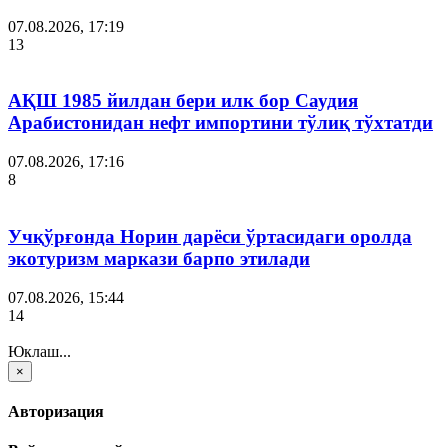
07.08.2026, 17:19
13
АҚШ 1985 йилдан бери илк бор Саудия
Арабистонидан нефт импортини тўлиқ тўхтатди
07.08.2026, 17:16
8
Учқўрғонда Норин дарёси ўртасидаги оролда
экотуризм маркази барпо этилади
07.08.2026, 15:44
14
Юклаш...
×
Авторизация