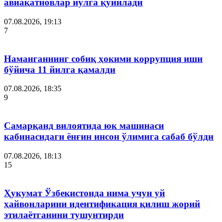
авиақатновлар йўлга қўйилади
07.08.2026, 19:13
7
Наманганнинг собиқ ҳокими коррупция иши
бўйича 11 йилга қамалди
07.08.2026, 18:35
9
Самарқанд вилоятида юк машинаси
кабинасидаги ёнғин инсон ўлимига сабаб бўлди
07.08.2026, 18:13
15
Ҳукумат Ўзбекистонда нима учун уй
ҳайвонларини идентификация қилиш жорий
этилаётганини тушунтирди