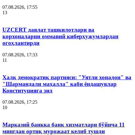
07.08.2026, 17:55
13
UZCERT давлат ташкилотлари ва
корхоналарни оммавий киберҳужумлардан
огоҳлантирди
07.08.2026, 17:33
11
Халқ демократик партияси: "Уятли хонадон" ва
"Шармандали маҳалла" каби ёндашувлар
Конституцияга зид
07.08.2026, 17:25
10
Марказий банкка банк хизматлари бўйича 11
мингдан ортиқ мурожаат келиб тушди