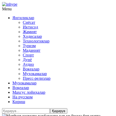
Menu
Янгиликлар
Сиёсат
Иқтисод
Жамият
Ҳодисалар
Технологиялар
Туризм
Маданият
Спорт
Дунё
Аудио
Воқеалар
Муҳокамалар
Пресс-релизлар
Муҳокамалар
Воқеалар
Махсус лойиҳалар
На русском
Кириш