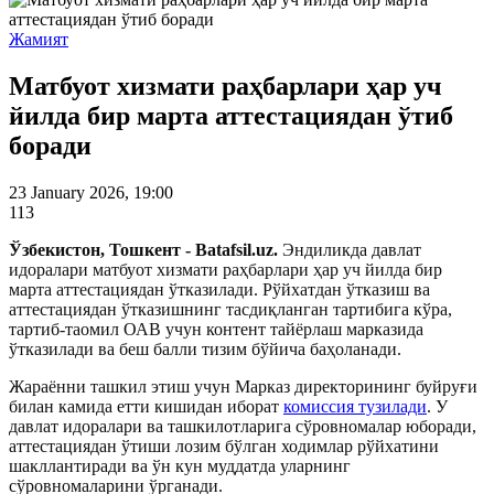
Жамият
Матбуот хизмати раҳбарлари ҳар уч
йилда бир марта аттестациядан ўтиб
боради
23 January 2026, 19:00
113
Ўзбекистон, Тошкент - Batafsil.uz.
Эндиликда давлат
идоралари матбуот хизмати раҳбарлари ҳар уч йилда бир
марта аттестациядан ўтказилади. Рўйхатдан ўтказиш ва
аттестациядан ўтказишнинг тасдиқланган тартибига кўра,
тартиб-таомил ОАВ учун контент тайёрлаш марказида
ўтказилади ва беш балли тизим бўйича баҳоланади.
Жараённи ташкил этиш учун Марказ директорининг буйруғи
билан камида етти кишидан иборат
комиссия тузилади
. У
давлат идоралари ва ташкилотларига сўровномалар юборади,
аттестациядан ўтиши лозим бўлган ходимлар рўйхатини
шакллантиради ва ўн кун муддатда уларнинг
сўровномаларини ўрганади.