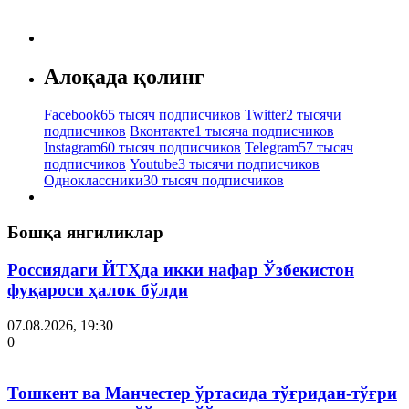
Алоқада қолинг
Facebook
65 тысяч подписчиков
Twitter
2 тысячи
подписчиков
Вконтакте
1 тысяча подписчиков
Instagram
60 тысяч подписчиков
Telegram
57 тысяч
подписчиков
Youtube
3 тысячи подписчиков
Одноклассники
30 тысяч подписчиков
Бошқа янгиликлар
Россиядаги ЙТҲда икки нафар Ўзбекистон
фуқароси ҳалок бўлди
07.08.2026, 19:30
0
Тошкент ва Манчестер ўртасида тўғридан-тўғри