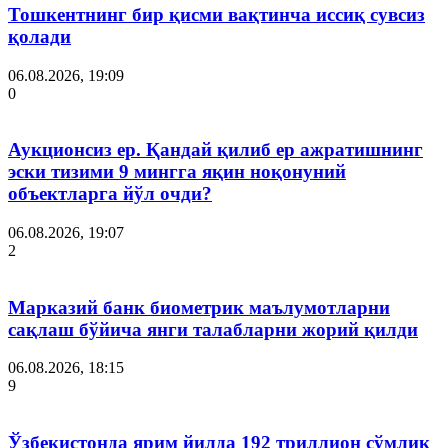
Тошкентнинг бир қисми вақтинча иссиқ сувсиз
қолади
06.08.2026, 19:09
0
Аукционсиз ер. Қандай қилиб ер ажратишнинг
эски тизими 9 мингга яқин ноқонуний
объектларга йўл очди?
06.08.2026, 19:07
2
Марказий банк биометрик маълумотларни
сақлаш бўйича янги талабларни жорий қилди
06.08.2026, 18:15
9
Ўзбекистонда ярим йилда 192 триллион сўмлик