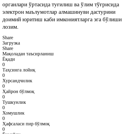
органлари ўртасида туғилиш ва ўлим тўғрисида
электрон маълумотлар алмашинуви дастурини
доимий юритиш каби имкониятларга эга бўлиши
лозим.
Share
Загрузка
Share
Мақоладан таъсирланиш
Ёқади
0
Таҳсинга лойиқ
0
Хурсандчилик
0
Ҳайрон бўлмоқ
0
Тушкунлик
0
Хомушлик
0
Ҳафсаласи пир бўлмоқ
0