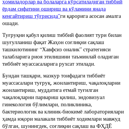
ҳомиладорлар ва болаларга кўрсатиладиган тиббий
ёрдам сифатини ошириш ва кўламини янада
кенгайтириш тўғрисида”
ги қарорига асосан амалга
ошади.
Туғруқни қабул қилиш тиббий фаолият тури билан
шуғулланиш фақат Жаҳон соғлиқни сақлаш
ташкилотининг “Хавфсиз оналик” стратегияси
талабларига риоя этилишини таъминлай оладиган
тиббиёт муассасаларига рухсат этилади.
Бундан ташқари, мазкур тоифадаги тиббиёт
муассасалари туғруқ, жонлантириш, чақалоқларни
жонлантириш, муддатига етмай туғилган
чақалоқларни парвариш қилиш, эндовизуал
гинекология бўлимлари, поликлиника,
бактериологик ва клиник-биокимё лабораториялари
ҳамда юқори малакали тиббиёт ходимлари мавжуд
бўлган, шунингдек, соғлиқни сақлаш ва ФҲДЁ