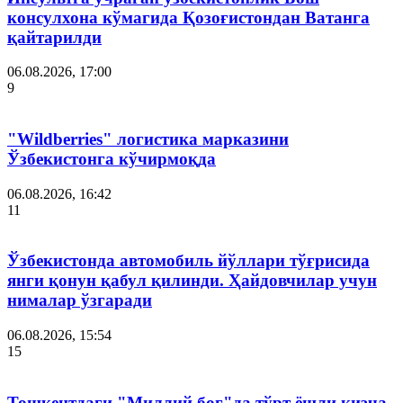
консулхона кўмагида Қозоғистондан Ватанга
қайтарилди
06.08.2026, 17:00
9
"Wildberries" логистика марказини
Ўзбекистонга кўчирмоқда
06.08.2026, 16:42
11
Ўзбекистонда автомобиль йўллари тўғрисида
янги қонун қабул қилинди. Ҳайдовчилар учун
нималар ўзгаради
06.08.2026, 15:54
15
Тошкентдаги "Миллий боғ"да тўрт ёшли қизча