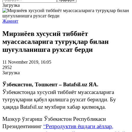
Загрузка
Жамият
Мирзиёев хусусий тиббиёт
муассасаларига туғруқлар билан
шуғулланишга рухсат берди
11 November 2019, 16:05
2952
Загрузка
Ўзбекистон, Тошкент – Batafsil.uz ЯА.
Ўзбекистонда хусусий тиббиёт муассасаларига
туғруқларни қабул қилишга рухсат берилди. Бу
ҳақида Batafsil.uz мухбири хабар қилмоқда.
Мазкур ўзгариш Ўзбекистон Республикаси
Президентининг
“Репродуктив ёшдаги аёллар,