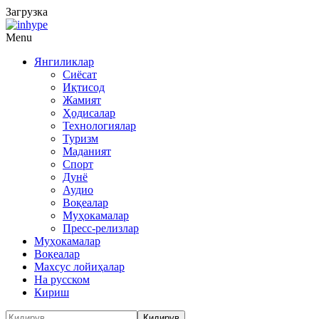
Загрузка
Menu
Янгиликлар
Сиёсат
Иқтисод
Жамият
Ҳодисалар
Технологиялар
Туризм
Маданият
Спорт
Дунё
Аудио
Воқеалар
Муҳокамалар
Пресс-релизлар
Муҳокамалар
Воқеалар
Махсус лойиҳалар
На русском
Кириш