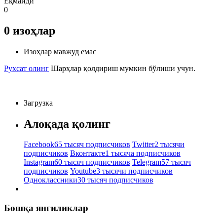
Ёқмайди
0
0
изоҳлар
Изоҳлар мавжуд емас
Рухсат олинг
Шарҳлар қолдириш мумкин бўлиши учун.
Загрузка
Алоқада қолинг
Facebook
65 тысяч подписчиков
Twitter
2 тысячи
подписчиков
Вконтакте
1 тысяча подписчиков
Instagram
60 тысяч подписчиков
Telegram
57 тысяч
подписчиков
Youtube
3 тысячи подписчиков
Одноклассники
30 тысяч подписчиков
Бошқа янгиликлар