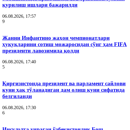
қурилиш ишлари бажарилди
06.08.2026, 17:57
9
Жанни Инфантино жаҳон чемпионатлари
ҳуқуқларини сотиш можаросидан сўнг ҳам FIFA
президенти лавозимида қолди
06.08.2026, 17:40
5
Қирғизистонда президент ва парламент сайлови
куни ҳақ тўланадиган дам олиш куни сифатида
белгиланди
06.08.2026, 17:30
6
Инсультга учраган ўзбекистонлик Бош