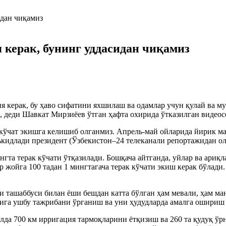
 керак, бунинг уддасидан чиқамиз
я керак, бу ҳаво сифатини яхшилаш ва одамлар учун қулай ва м
, деди Шавкат Мирзиёев ўтган ҳафта охирида ўтказилган видео
кўчат экишга келишиб олганмиз. Апрель-май ойларида йирик маҳ
аъкидлади президент (Ўзбекистон–24 телеканали репортажидан ол
гта терак кўчати ўтқазилади. Бошқача айтганда, уйлар ва ариқл
р жойга 100 тадан 1 мингтагача терак кўчати экиш керак бўлади
ташаббуси билан ёши бешдан катта бўлган ҳам мевали, ҳам ман
га ушбу тажрибани ўрганиш ва уни ҳудудларда амалга ошириш 
лда 700 км ирригация тармоқларини ётқизиш ва 260 та қудуқ ў