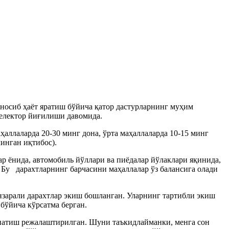
уносиб ҳаёт яратиш бўйича қатор дастурларнинг муҳим
селектор йиғилиши давомида.
аллаларда 20-30 минг дона, ўрта маҳаллаларда 10-15 минг
инган иқтибос).
ар ёнида, автомобиль йўллари ва пиёдалар йўлаклари яқинида,
. Бу дарахтларнинг барчасини маҳаллалар ўз балансига олади
зарали дарахтлар экиш бошланган. Уларнинг тартибли экиш
бўйича кўрсатма берган.
рнатиш режалаштирилган. Шуни таъкидлайманки, менга сон