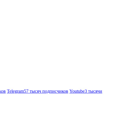
ков
Telegram
57 тысяч подписчиков
Youtube
3 тысячи