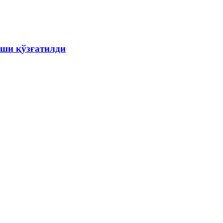
ши қўзғатилди