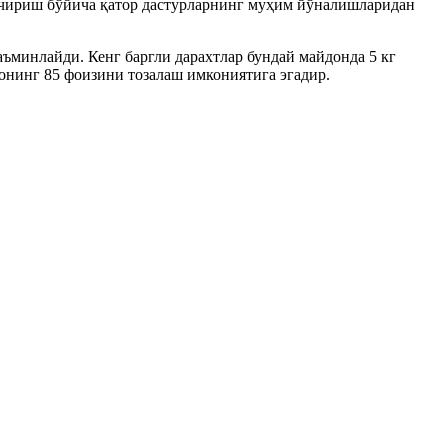
 кечириш бўйича қатор дастурларнинг муҳим йўналишларидан
аъминлайди. Кенг баргли дарахтлар бундай майдонда 5 кг
онинг 85 фоизини тозалаш имкониятига эгадир.