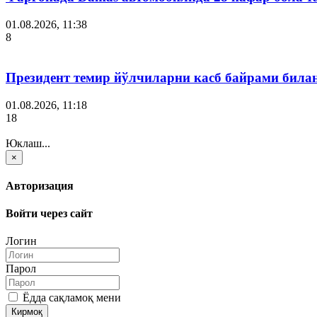
01.08.2026, 11:38
8
Президент темир йўлчиларни касб байрами била
01.08.2026, 11:18
18
Юклаш...
×
Авторизация
Войти через сайт
Логин
Парол
Ёдда сақламоқ мени