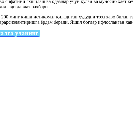
ҳаво сифатини яхшилаш ва одамлар учун қулай ва муносиб ҳаёт
кидлади давлат раҳбари.
 200 минг киши истиқомат қиладиган ҳудудни тоза ҳаво билан т
зарарсизлантиришга ёрдам беради. Яшил боғлар ифлосланган ҳав
налга уланинг