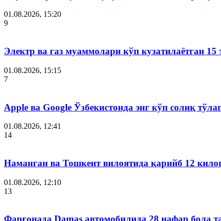
01.08.2026, 15:20
9
Электр ва газ муаммолари кўп кузатилаётган 15 
01.08.2026, 15:15
7
Apple ва Google Ўзбекистонда энг кўп солиқ тўл
01.08.2026, 12:41
14
Наманган ва Тошкент вилоятида қарийб 12 кил
01.08.2026, 12:10
13
Фарғонада Damas автомобилида 28 нафар бола т