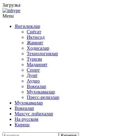
Загрузка
Menu
Янгиликлар
Сиёсат
Иқтисод
Жамият
Ҳодисалар
Технологиялар
Туризм
Маданият
Спорт
Дунё
Аудио
Воқеалар
Муҳокамалар
Пресс-релизлар
Муҳокамалар
Воқеалар
Махсус лойиҳалар
На русском
Кириш