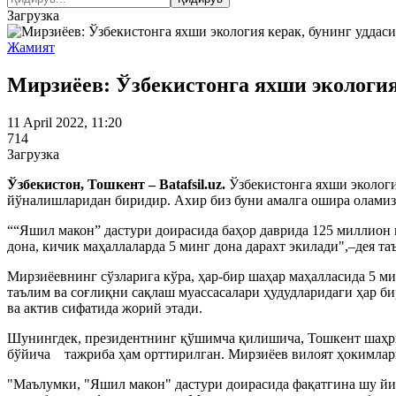
Загрузка
Жамият
Мирзиёев: Ўзбекистонга яхши экология
11 April 2022, 11:20
714
Загрузка
Ўзбекистон, Тошкент – Batafsil.uz.
Ўзбекистонга яхши экологи
йўналишларидан биридир. Ахир биз буни амалга ошира оламиз
““Яшил макон” дастури доирасида баҳор даврида 125 миллион 
дона, кичик маҳаллаларда 5 минг дона дарахт экилади",–дея т
Мирзиёевнинг сўзларига кўра, ҳар-бир шаҳар маҳалласида 5 мин
таълим ва соғлиқни сақлаш муассасалари ҳудудларидаги ҳар би
ва актив сифатида жорий этади.
Шунингдек, президентнинг қўшимча қилишича, Тошкент шаҳри 
бўйича тажриба ҳам орттирилган. Мирзиёев вилоят ҳокимлари
"Маълумки, "Яшил макон" дастури доирасида фақатгина шу йи