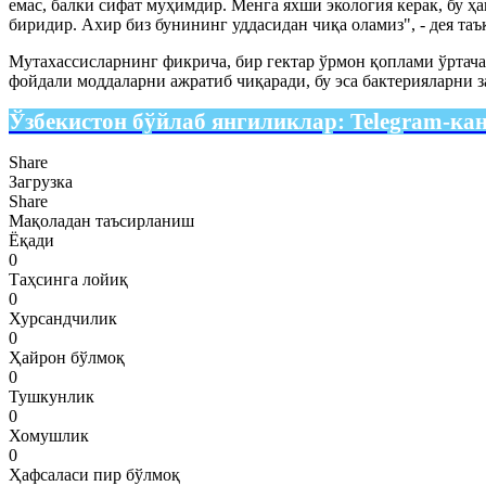
емас, балки сифат муҳимдир. Менга яхши экология керак, бу 
биридир. Ахир биз бунининг уддасидан чиқа оламиз", - дея таъ
Мутахассисларнинг фикрича, бир гектар ўрмон қоплами ўртача
фойдали моддаларни ажратиб чиқаради, бу эса бактерияларни 
Ўзбекистон бўйлаб янгиликлар:
Telegram-ка
Share
Загрузка
Share
Мақоладан таъсирланиш
Ёқади
0
Таҳсинга лойиқ
0
Хурсандчилик
0
Ҳайрон бўлмоқ
0
Тушкунлик
0
Хомушлик
0
Ҳафсаласи пир бўлмоқ