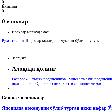
0
Ёқмайди
0
0
изоҳлар
Изоҳлар мавжуд емас
Рухсат олинг
Шарҳлар қолдириш мумкин бўлиши учун.
Загрузка
Алоқада қолинг
Facebook
65 тысяч подписчиков
Twitter
2 тысячи подписчи
подписчиков
Одноклассники
30 тысяч подписчиков
Бошқа янгиликлар
Японияда ноқонуний бўлиб турган икки нафар Ў