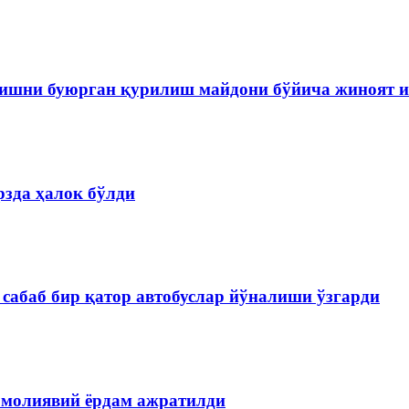
ишни буюрган қурилиш майдони бўйича жиноят и
зда ҳалок бўлди
сабаб бир қатор автобуслар йўналиши ўзгарди
 молиявий ёрдам ажратилди