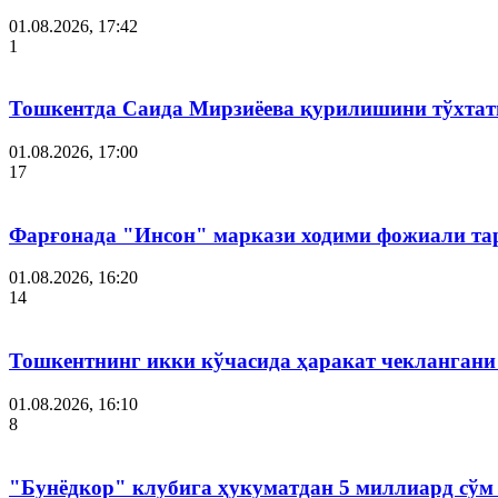
01.08.2026, 17:42
1
Тошкентда Саида Мирзиёева қурилишини тўхтат
01.08.2026, 17:00
17
Фарғонада "Инсон" маркази ходими фожиали тар
01.08.2026, 16:20
14
Тошкентнинг икки кўчасида ҳаракат чеклангани 
01.08.2026, 16:10
8
"Бунёдкор" клубига ҳукуматдан 5 миллиард сўм