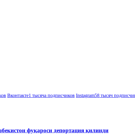
ков
Вконтакте
1 тысяча подписчиков
Instagram
58 тысяч подписчи
збекистон фуқароси депортация қилинди