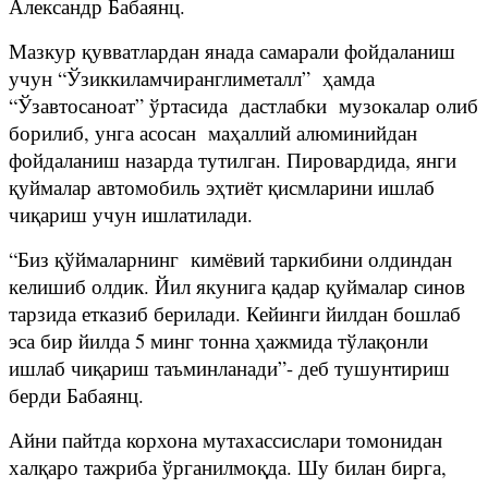
Александр Бабаянц.
Мазкур қувватлардан янада самарали фойдаланиш
учун “Ўзиккиламчиранглиметалл” ҳамда
“Ўзавтосаноат” ўртасида дастлабки музокалар олиб
борилиб, унга асосан маҳаллий алюминийдан
фойдаланиш назарда тутилган. Пировардида, янги
қуймалар автомобиль эҳтиёт қисмларини ишлаб
чиқариш учун ишлатилади.
“Биз қўймаларнинг кимёвий таркибини олдиндан
келишиб олдик. Йил якунига қадар қуймалар синов
тарзида етказиб берилади. Кейинги йилдан бошлаб
эса бир йилда 5 минг тонна ҳажмида тўлақонли
ишлаб чиқариш таъминланади”- деб тушунтириш
берди Бабаянц.
Айни пайтда корхона мутахассислари томонидан
халқаро тажриба ўрганилмоқда. Шу билан бирга,