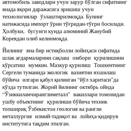
автомобиль заводлари учун зарур бўлган сифатнинг
янада яқори даражасига эришиш учун
технологиялар ўзлаштирилмоқда. Бунинг
натижасида импорт ўрни тўғридан-тўғри босилади.
Ҳолбуки, бугунги кунда алюминий Жанубий
Кореядан олиб келинмоқда.
Йилнинг яна бир истиқболли лойиҳаси сифатида
шлак ағдармаларини сақлаш омбори қурилишини
кўрсатиш мумкин. Мазкур қурилиш Тошкентнинг
Сергели туманида экологик вазиятни яхшилаш
бўйича илгари қабул қилинган “йўл харитаси”да
кўзда тутилган. Жорий йилнинг октябрь ойида
“Ўзиккиламчиранглиметалл” вакиллари томонидан
ушбу объектнинг қурилиши бўйича техник
топшириқ Ўзбекистон геология ва рангли
металлургия илмий-тадиқот ва лойиҳа-қидирув
институтига тақдим этилган.