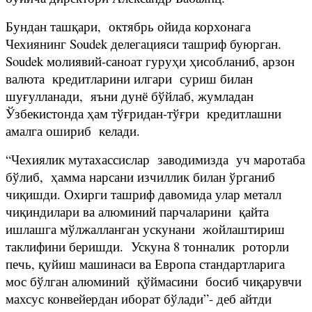
Бундан ташқари, октябрь ойида корхонага
Чехиянинг Soudek делегацияси ташриф буюрган.
Soudek молиявий-саноат гуруҳи ҳисобланиб, арзон
валюта кредитларини илгари суриш билан
шуғулланади, яъни дунё бўйлаб, жумладан
Ўзбекистонда ҳам тўғридан-тўғри кредитлашни
амалга ошириб келади.
“Чехиялик мутахассислар заводимизда уч маротаба
бўлиб, ҳамма нарсани изчиллик билан ўрганиб
чиқишди. Охирги ташриф давомида улар металл
чиқиндилари ва алюминий парчаларини қайта
ишлашга мўлжалланган ускунани жойлаштириш
таклифини беришди. Ускуна 8 тонналик роторли
печь, қуйиш машинаси ва Европа стандартларига
мос бўлган алюминий қўймасини босиб чиқарувчи
махсус конвейердан иборат бўлади”- деб айтди