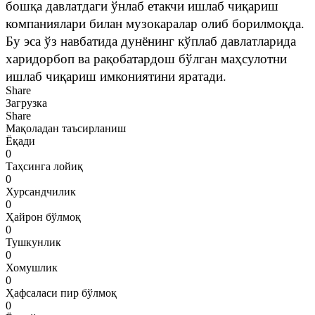
бошқа давлатдаги ўнлаб етакчи ишлаб чиқариш
компаниялари билан музокаралар олиб борилмоқда.
Бу эса ўз навбатида дунёнинг кўплаб давлатларида
харидорбоп ва рақобатардош бўлган маҳсулотни
ишлаб чиқариш имкониятини яратади.
Share
Загрузка
Share
Мақоладан таъсирланиш
Ёқади
0
Таҳсинга лойиқ
0
Хурсандчилик
0
Ҳайрон бўлмоқ
0
Тушкунлик
0
Хомушлик
0
Ҳафсаласи пир бўлмоқ
0