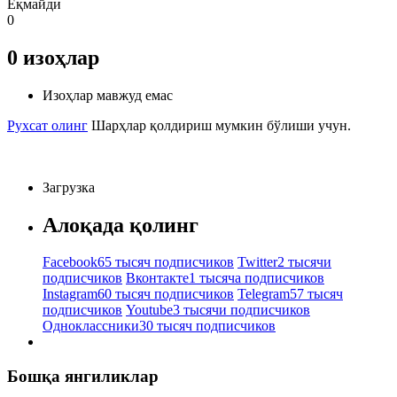
Ёқмайди
0
0
изоҳлар
Изоҳлар мавжуд емас
Рухсат олинг
Шарҳлар қолдириш мумкин бўлиши учун.
Загрузка
Алоқада қолинг
Facebook
65 тысяч подписчиков
Twitter
2 тысячи
подписчиков
Вконтакте
1 тысяча подписчиков
Instagram
60 тысяч подписчиков
Telegram
57 тысяч
подписчиков
Youtube
3 тысячи подписчиков
Одноклассники
30 тысяч подписчиков
Бошқа янгиликлар