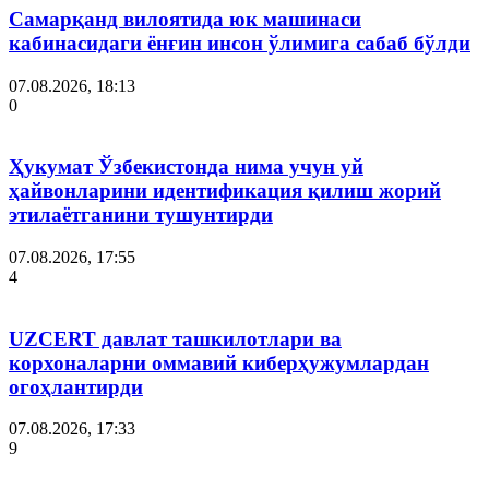
Самарқанд вилоятида юк машинаси
кабинасидаги ёнғин инсон ўлимига сабаб бўлди
07.08.2026, 18:13
0
Ҳукумат Ўзбекистонда нима учун уй
ҳайвонларини идентификация қилиш жорий
этилаётганини тушунтирди
07.08.2026, 17:55
4
UZCERT давлат ташкилотлари ва
корхоналарни оммавий киберҳужумлардан
огоҳлантирди
07.08.2026, 17:33
9