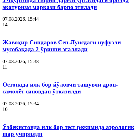
Учқўрғонда Норин дарёси ўртасидаги оролда
экотуризм маркази барпо этилади
07.08.2026, 15:44
14
Жавоҳир Синдаров Сен-Луисдаги нуфузли
мусобақада 2-ўринни эгаллади
07.08.2026, 15:38
11
Остонада илк бор йўловчи ташувчи дрон-
самолёт синовдан ўтказилди
07.08.2026, 15:34
10
Ўзбекистонда илк бор тест режимида аэрологик
шар учирилди