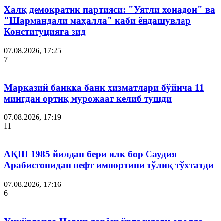
Халқ демократик партияси: "Уятли хонадон" ва
"Шармандали маҳалла" каби ёндашувлар
Конституцияга зид
07.08.2026, 17:25
7
Марказий банкка банк хизматлари бўйича 11
мингдан ортиқ мурожаат келиб тушди
07.08.2026, 17:19
11
АҚШ 1985 йилдан бери илк бор Саудия
Арабистонидан нефт импортини тўлиқ тўхтатди
07.08.2026, 17:16
6