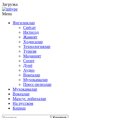
Загрузка
Menu
Янгиликлар
Сиёсат
Иқтисод
Жамият
Ҳодисалар
Технологиялар
Туризм
Маданият
Спорт
Дунё
Аудио
Воқеалар
Муҳокамалар
Пресс-релизлар
Муҳокамалар
Воқеалар
Махсус лойиҳалар
На русском
Кириш