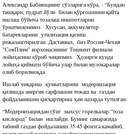
Александр Бабаянцнинг сўзларига кўра, - “Бундан
ташқари, пудрат йўли билан қўрғошинни қайта
ишлаш бўйича тозалаш иншоотларни
ўрнатмоқчимиз. Хусусан, аккумулятор
батареяларини утилизация қилиш
режалаштирилган. Даставвал, биз Россия-Чехия
"СовПлим" корхонасининг Тошкент филиали
лойиҳасини кўриб чиқяпмиз. Ҳозирги кунда
лойиҳа қиймати бўйича улар билан музокаралар
олиб борилмоқда.
Ишлаб чиқариш қувватларини модернизация
қилишда энергия сарфлашни тежаш ва газдан
фойдаланишни қисқартириш ҳам назарда тутилган.
“Модернизациядан сўнг махсус горелкалар “тоза
кислород” билан ишлайди. Бунинг самарасида
табиий газдан фойдаланиш 35-45 фоизга камайиб,
яхлит ишлаб чиқариш жараёни самарадорлиги