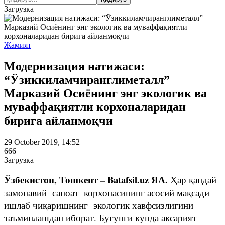
Загрузка
Жамият
Модернизация натижаси:
“Ўзиккиламчиранглиметалл”
Марказий Осиёнинг энг экологик ва
муваффақиятли корхоналаридан
бирига айланмоқчи
29 October 2019, 14:52
666
Загрузка
Ўзбекистон, Тошкент – Batafsil.uz ЯА.
Ҳар қандай
замонавий саноат корхонасининг асосий мақсади –
ишлаб чиқаришнинг экологик хавфсизлигини
таъминлашдан иборат. Бугунги кунда аксарият