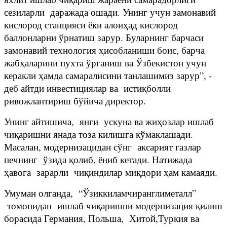
сезиларли даражада ошади. Унинг учун замонавий
кислород станцияси ёки алоиҳад кислород
баллонларни ўрнатиш зарур. Буларнинг барчаси
замонавий технология ҳисобланиши боис, барча
жабҳаларини пухта ўрганиш ва Ўзбекистон учун
керакли ҳамда самаралисини танлашимиз зарур”, -
деб айтди инвестициялар ва истиқболли
ривожлантириш бўйича директор.
Унинг айтишича, янги ускуна ва жиҳозлар ишлаб
чиқаришни янада тоза килишга кўмаклашади.
Масалан, модернизацидан сўнг аксарият газлар
печнинг ўзида қолиб, ёниб кетади. Натижада
ҳавога зарарли чиқиндилар миқдори ҳам камаяди.
Умуман олганда, “Ўзиккиламчиранглиметалл”
томонидан ишлаб чиқаришни модернизация қилиш
борасида Германия, Польша, Хитой,Туркия ва