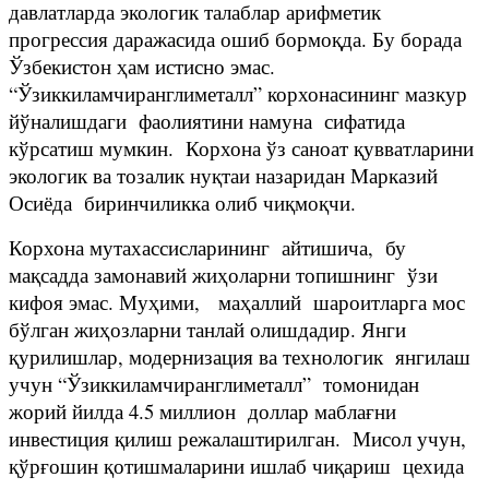
давлатларда экологик талаблар арифметик
прогрессия даражасида ошиб бормоқда. Бу борада
Ўзбекистон ҳам истисно эмас.
“Ўзиккиламчиранглиметалл” корхонасининг мазкур
йўналишдаги фаолиятини намуна сифатида
кўрсатиш мумкин. Корхона ўз саноат қувватларини
экологик ва тозалик нуқтаи назаридан Марказий
Осиёда биринчиликка олиб чиқмоқчи.
Корхона мутахассисларининг айтишича, бу
мақсадда замонавий жиҳоларни топишнинг ўзи
кифоя эмас. Муҳими, маҳаллий шароитларга мос
бўлган жиҳозларни танлай олишдадир. Янги
қурилишлар, модернизация ва технологик янгилаш
учун “Ўзиккиламчиранглиметалл” томонидан
жорий йилда 4.5 миллион доллар маблағни
инвестиция қилиш режалаштирилган. Мисол учун,
қўрғошин қотишмаларини ишлаб чиқариш цехида