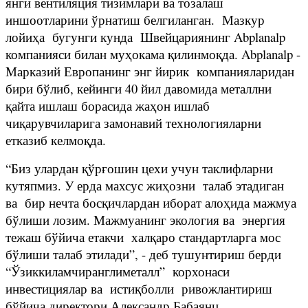
янги вентиляция тизимлари ва тозалаш
иншоотларини ўрнатиш белгиланган. Мазкур
лойиҳа бугунги кунда Швейцариянинг Abplanalp
компанияси билан муҳокама қилинмоқда. Abplanalp -
Марказий Европанинг энг йирик компанияларидан
бири бўлиб, кейинги 40 йил давомида металлни
қайта ишлаш борасида жаҳон ишлаб
чиқарувчиларига замонавий технологияларни
етказиб келмоқда.
“Биз улардан қўрғошин цехи учун таклифларни
кутяпмиз. У ерда махсус жиҳозни талаб этадиган
ва бир нечта босқичлардан иборат алоҳида мажмуа
бўлиши лозим. Мажмуанинг экология ва энергия
тежаш бўйича етакчи халқаро стандартларга мос
бўлиши талаб этилади”, - деб тушунтириш берди
“Ўзиккиламчиранглиметалл” корхонаси
инвестициялар ва истиқболли ривожлантириш
бўйича директори Александр Бабаянц.