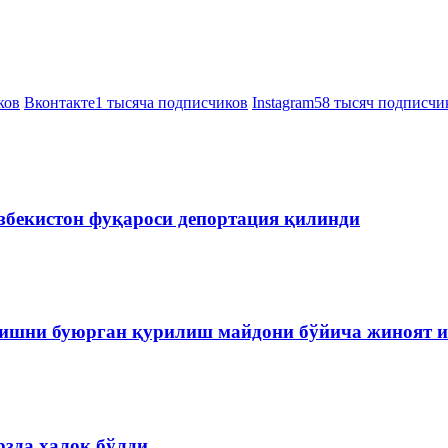
ков
Вконтакте
1 тысяча подписчиков
Instagram
58 тысяч подписчи
збекистон фуқароси депортация қилинди
ишни буюрган қурилиш майдони бўйича жиноят и
зда ҳалок бўлди