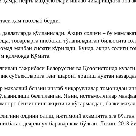
 ҳамда нефть маҳсулотлари ишлаб чиқаришда ягона ак
аси ҳам изоҳлаб берди.
 давлатларда қўлланилади. Акциз солиғи – бу мамлак
олда, товарларга нисбатан тўланиладиган билвосита с
ромад манбаи сифати кўрилади. Бунда, акциз солиғи т
лум қилмоқда Қўмита.
елгилаш тажрибаси Белоруссия ва Қозоғистонда кузат
лик субъектларига тенг шароит яратиш нуқтаи назарда
дар маҳаллий бензин ишлаб чиқарувчилар томонидан иш
ўлланилиши белгиланган. Яъни, истеъмолчилар манфаа
мпорт бензиннинг акцизини кўтармасдан, балки маҳалл
слигини олдини олиш, ижтимоий аҳамиятга эга бўлган
нисбатан деярли уч баравар кам бўлган. Лекин, 2018 