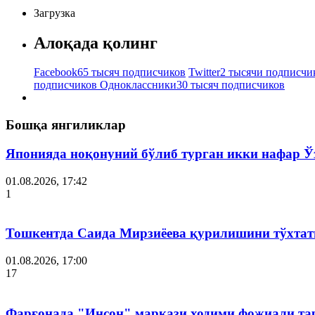
Загрузка
Алоқада қолинг
Facebook
65 тысяч подписчиков
Twitter
2 тысячи подписчи
подписчиков
Одноклассники
30 тысяч подписчиков
Бошқа янгиликлар
Японияда ноқонуний бўлиб турган икки нафар Ў
01.08.2026, 17:42
1
Тошкентда Саида Мирзиёева қурилишини тўхтат
01.08.2026, 17:00
17
Фарғонада "Инсон" маркази ходими фожиали тар