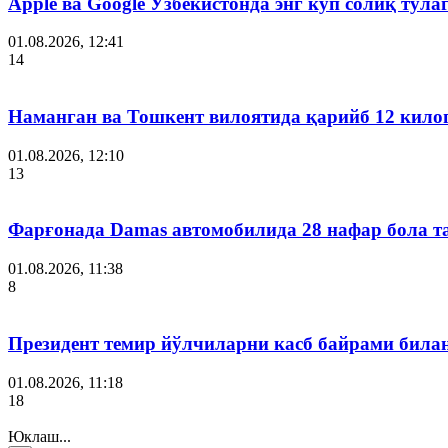
Apple ва Google Ўзбекистонда энг кўп солиқ тўл
01.08.2026, 12:41
14
Наманган ва Тошкент вилоятида қарийб 12 кил
01.08.2026, 12:10
13
Фарғонада Damas автомобилида 28 нафар бола т
01.08.2026, 11:38
8
Президент темир йўлчиларни касб байрами била
01.08.2026, 11:18
18
Юклаш...