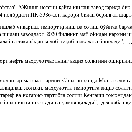
ефтгаз” АЖнинг нефтни қайта ишлаш заводларида бир 
14 ноябрдаги ПҚ-3386-сон қарори билан берилган шар
 ишлаб чиқариш, импорт қилиш ва сотиш бўйича барча
а ишлаш заводлари 2020 йилнинг май ойидан нархни 
талаб ва таклифдан келиб чиқиб шакллана бошлади”, 
орт нефть маҳсулотларининг акциз солиғини оширили
молчилар манфаатларини кўзлаган ҳолда Монополияга
аъкидлаш жоизки, маҳсулотни импортига акциз солиғи
и тариф ва нотариф тартибга солиш Кенгаши томонида
 билан иштирок этади ва ҳимоя қилади”, -дея хабар қ