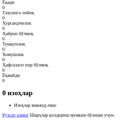
Ёқади
0
Таҳсинга лойиқ
0
Хурсандчилик
0
Ҳайрон бўлмоқ
0
Тушкунлик
0
Хомушлик
0
Ҳафсаласи пир бўлмоқ
0
Ёқмайди
0
0
изоҳлар
Изоҳлар мавжуд емас
Рухсат олинг
Шарҳлар қолдириш мумкин бўлиши учун.