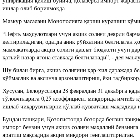
унификация қилиш бўйича, қолаверса импорт жараёни
ишлар олиб борилмоқда.
Мазкур масалани Монополияга қарши курашиш қўмит
“Нефть маҳсулотлари учун акциз солиғи деярли барча
келтириладиган, одатда аниқ рўйхатини белгилаган ҳ
мамлакатларда акциз солиғи давлат бюджети учун да
қатъий назар ягона ставкада белгиланади”, - дея маъ
Шу билан бирга, акциз солиғини ҳар-хил даражада б
қўймаслик ва аксинча арзонлаштириш, ёки тадбиркор
Хусусан, Белоруссияда 28 февралдан 31 декабрга қа
тўловчиларига 0,25 коэффициент миқдорида имтиёз қ
ишлаб чиқарувчиларни қўллаб-қувватлаш мақсадида и
Бундан ташқари, Қозоғистонда бозорда бензин танқи
импорт бензин учун акциз солиғи маҳаллий бензинга 
яратиш мақсадида акциз миқдори тенглаштирилган.