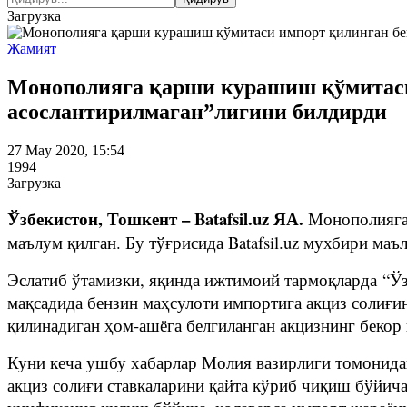
Загрузка
Жамият
Монополияга қарши курашиш қўмитаси
асослантирилмаган”лигини билдирди
27 May 2020, 15:54
1994
Загрузка
Ўзбекистон, Тошкент – Batafsil.uz ЯА.
Монополияга
маълум қилган. Бу тўғрисида Batafsil.uz мухбири маъ
Эслатиб ўтамизки, яқинда ижтимоий тармоқларда “Ў
мақсадида бензин маҳсулоти импортига акциз солиғи
қилинадиган ҳом-ашёга белгиланган акцизнинг бекор
Куни кеча ушбу хабарлар Молия вазирлиги томонидан
акциз солиғи ставкаларини қайта кўриб чиқиш бўйича