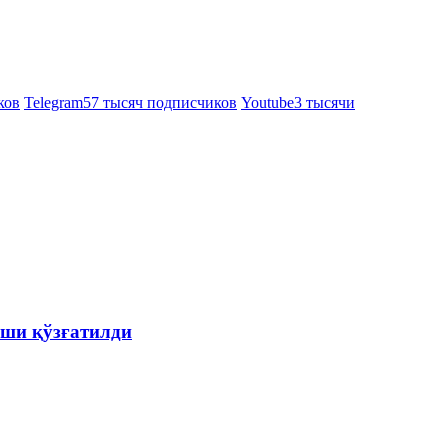
ков
Telegram
57 тысяч подписчиков
Youtube
3 тысячи
ши қўзғатилди