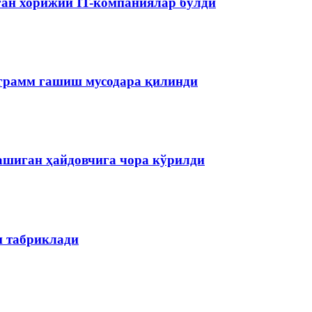
аган хорижий IT-компаниялар бўлди
ограмм гашиш мусодара қилинди
ашиган ҳайдовчига чора кўрилди
н табриклади