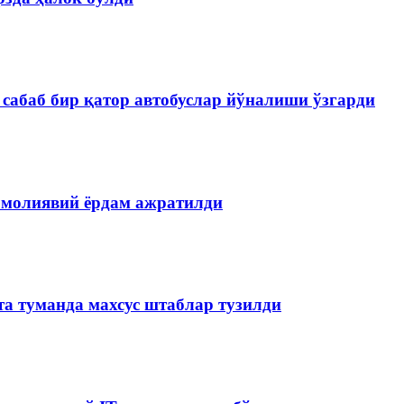
сабаб бир қатор автобуслар йўналиши ўзгарди
 молиявий ёрдам ажратилди
та туманда махсус штаблар тузилди