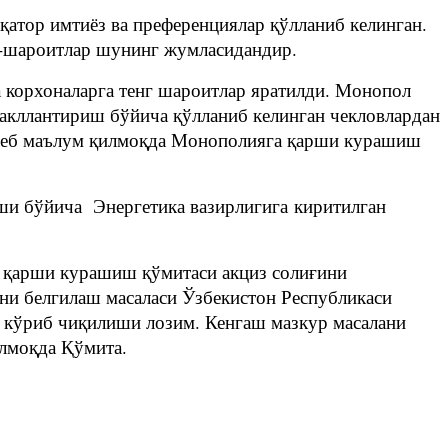
қатор имтиёз ва преференциялар қўлланиб келинган.
т-шароитлар шунинг жумласидандир.
 корхоналарга тенг шароитлар яратилди. Монопол
шакллантириш бўйича қўлланиб келинган чекловлардан
- деб маълум қилмоқда Монополияга қарши курашиш
ши бўйича Энергетика вазирлигига киритилган
 қарши курашиш қўмитаси акциз солиғини
ни белгилаш масаласи Ўзбекистон Республикаси
н кўриб чиқилиши лозим. Кенгаш мазкур масалани
илмоқда Қўмита.