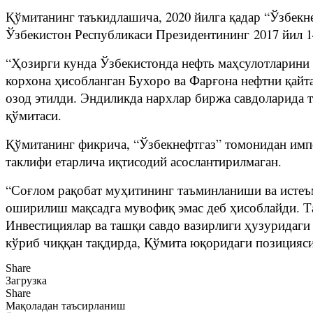
Қўмитанинг таъкидлашича, 2020 йилга қадар “Ўзбекн
Ўзбекистон Республикаси Президентининг 2017 йил 
“Ҳозирги кунда Ўзбекистонда нефть маҳсулотларини
корхона ҳисобланган Бухоро ва Фарғона нефтни қайт
озод этилди. Эндиликда нархлар биржа савдоларида 
қўмитаси.
Қўмитанинг фикрича, “Ўзбекнефтгаз” томонидан имп
таклифи етарлича иқтисодий асослантирилмаган.
“Соғлом рақобат муҳитининг таъминланиши ва истеъ
оширилиш мақсадга мувофиқ эмас деб ҳисоблайди. Т
Инвестициялар ва ташқи савдо вазирлиги ҳузуридаг
кўриб чиққан тақдирда, Қўмита юқоридаги позицияси
Share
Загрузка
Share
Мақоладан таъсирланиш