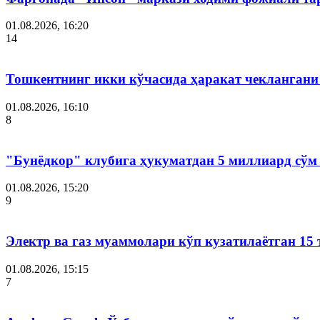
01.08.2026, 16:20
14
Тошкентнинг икки кўчасида ҳаракат чеклангани 
01.08.2026, 16:10
8
"Бунёдкор" клубига ҳукуматдан 5 миллиард сўм
01.08.2026, 15:20
9
Электр ва газ муаммолари кўп кузатилаётган 15 
01.08.2026, 15:15
7