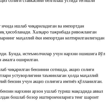
циз солиғи ставкасини белгилаш устида тегишли
ат ичида ишлаб чиқариладиган ва импортдан
олиқ ҳисобланади. Халқаро тажрибада ривожланган
оварнинг маҳаллий ёки импортдан келтирилганлигидан
илди. Бунда, истеъмолчилар учун нархни ошишига йўл
н амалга оширилган.
лаб чиқарилган бензинни сотишда, акциз солиғи
тлари устуворлигини таъминлаган ҳолда маҳаллий
ий бензин учун акциз солиғига имтиёз қўлланилган.
 бензин нархини арзон ушлаб туриш мақсадида аввал
йилдан бошлаб бозор иштирокчиларига тенг шароит