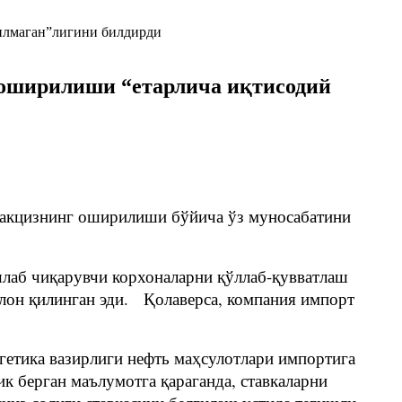
 оширилиши “етарлича иқтисодий
 акцизнинг оширилиши бўйича ўз муносабатини
лаб чиқарувчи корхоналарни қўллаб-қувватлаш
ълон қилинган эди. Қолаверса, компания импорт
гетика вазирлиги нефть маҳсулотлари импортига
к берган маълумотга қараганда, ставкаларни