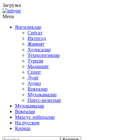
Загрузка
Menu
Янгиликлар
Сиёсат
Иқтисод
Жамият
Ҳодисалар
Технологиялар
Туризм
Маданият
Спорт
Дунё
Аудио
Воқеалар
Муҳокамалар
Пресс-релизлар
Муҳокамалар
Воқеалар
Махсус лойиҳалар
На русском
Кириш