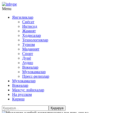
Menu
Янгиликлар
Сиёсат
Иқтисод
Жамият
Ҳодисалар
Технологиялар
Туризм
Маданият
Спорт
Дунё
Аудио
Воқеалар
Муҳокамалар
Пресс-релизлар
Муҳокамалар
Воқеалар
Махсус лойиҳалар
На русском
Кириш