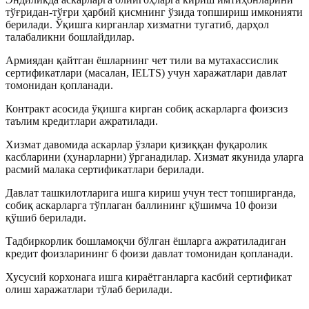
тўғридан-тўғри ҳарбий қисмнинг ўзида топшириш имконияти
берилади. Ўқишга кирганлар хизматни тугатиб, дарҳол
талабаликни бошлайдилар.
Армиядан қайтган ёшларнинг чет тили ва мутахассислик
сертификатлари (масалан, IELTS) учун харажатлари давлат
томонидан қопланади.
Контракт асосида ўқишга кирган собиқ аскарларга фоизсиз
таълим кредитлари ажратилади.
Хизмат давомида аскарлар ўзлари қизиққан фуқаролик
касбларини (ҳунарларни) ўрганадилар. Хизмат якунида уларга
расмий малака сертификатлари берилади.
Давлат ташкилотларига ишга кириш учун тест топширганда,
собиқ аскарларга тўплаган баллининг қўшимча 10 фоизи
қўшиб берилади.
Тадбиркорлик бошламоқчи бўлган ёшларга ажратиладиган
кредит фоизларининг 6 фоизи давлат томонидан қопланади.
Хусусий корхонага ишга кираётганларга касбий сертификат
олиш харажатлари тўлаб берилади.