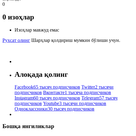
0
0
изоҳлар
Изоҳлар мавжуд емас
Рухсат олинг
Шарҳлар қолдириш мумкин бўлиши учун.
Алоқада қолинг
Facebook
65 тысяч подписчиков
Twitter
2 тысячи
подписчиков
Вконтакте
1 тысяча подписчиков
Instagram
60 тысяч подписчиков
Telegram
57 тысяч
подписчиков
Youtube
3 тысячи подписчиков
Одноклассники
30 тысяч подписчиков
Бошқа янгиликлар