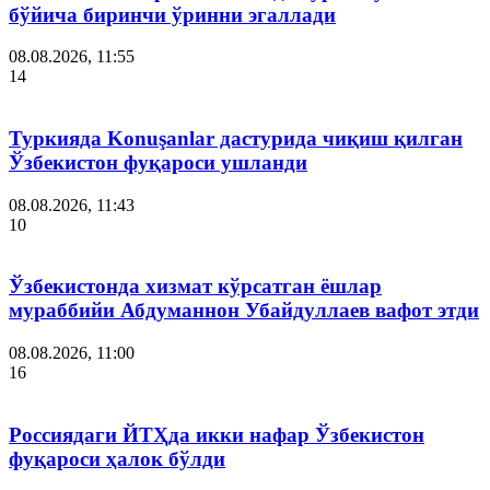
бўйича биринчи ўринни эгаллади
08.08.2026, 11:55
14
Туркияда Konuşanlar дастурида чиқиш қилган
Ўзбекистон фуқароси ушланди
08.08.2026, 11:43
10
Ўзбекистонда хизмат кўрсатган ёшлар
мураббийи Абдуманнон Убайдуллаев вафот этди
08.08.2026, 11:00
16
Россиядаги ЙТҲда икки нафар Ўзбекистон
фуқароси ҳалок бўлди