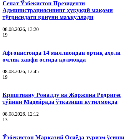
Сенат Ўзбекистон Президенти
Администрациясининг ҳуқуқий мақоми
тўғрисидаги қонунн маъқуллади
08.08.2026, 13:20
19
Афғонистонда 14 миллиондан ортиқ аҳоли
очлик хавфи остида қолмоқда
08.08.2026, 12:45
19
Криштиану Роналду ва Жоржина Родригес
тўйини Мадейрада ўтказиши кутилмоқда
08.08.2026, 12:12
13
Ўзбекистон Марказий Осиёда туризм ўсиши