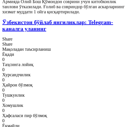
Армияда Олий Бош Қўмондон соврини учун китобхонлик
танлови ўтказилади. Ғолиб ва совриндор бўлган аскарларнинг
хизмат муддати 1 ойга қисқартирилади.
Ўзбекистон бўйлаб янгиликлар: Telegram-
каналга уланинг
Share
Share
Мақоладан таъсирланиш
Ёқади
0
Таҳсинга лойиқ
0
Хурсандчилик
0
Ҳайрон бўлмоқ
0
Тушкунлик
0
Хомушлик
0
Ҳафсаласи пир бўлмоқ
0
Ёқмайди