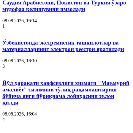
Саудия Арабистони, Покистон ва Туркия ўзаро
мудофаа келишувини имзолади
08.08.2026, 16:14
1
Ўзбекистонда экстремистик ташкилотлар ва
материалларнинг электрон реестри яратилади
08.08.2026, 16:10
3
Йўл ҳаракати хавфсизлиги хизмати "Маъмурий
амалиёт" тизимини тўлиқ рақамлаштириш
бўйича янги йўриқнома лойиҳасини эълон
қилди
08.08.2026, 16:04
4