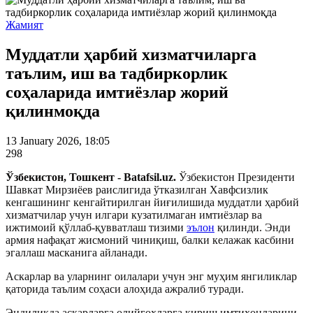
Жамият
Муддатли ҳарбий хизматчиларга
таълим, иш ва тадбиркорлик
соҳаларида имтиёзлар жорий
қилинмоқда
13 January 2026, 18:05
298
Ўзбекистон, Тошкент - Batafsil.uz.
Ўзбекистон Президенти
Шавкат Мирзиёев раислигида ўтказилган Хавфсизлик
кенгашининг кенгайтирилган йиғилишида муддатли ҳарбий
хизматчилар учун илгари кузатилмаган имтиёзлар ва
ижтимоий қўллаб-қувватлаш тизими
эълон
қилинди. Энди
армия нафақат жисмоний чиниқиш, балки келажак касбини
эгаллаш масканига айланади.
Аскарлар ва уларнинг оилалари учун энг муҳим янгиликлар
қаторида таълим соҳаси алоҳида ажралиб туради.
Эндиликда аскарларга олийгоҳларга кириш имтиҳонларини