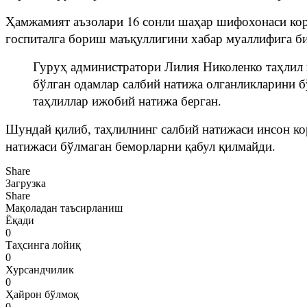
Ҳамжамият аъзолари 16 сонли шаҳар шифохонаси коро
госпиталга бориш маъқуллигини хабар муаллифига б
Гуруҳ администратори Лилия Николенко таҳлил на
бўлган одамлар салбий натижа олганликларини бў
таҳлиллар ижобий натижа берган.
Шундай қилиб, таҳлилнинг салбий натижаси инсон ко
натижаси бўлмаган беморларни қабул қилмайди.
Share
Загрузка
Share
Мақоладан таъсирланиш
Ёқади
0
Таҳсинга лойиқ
0
Хурсандчилик
0
Ҳайрон бўлмоқ
0