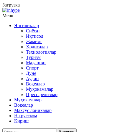
Загрузка
Menu
Янгиликлар
Сиёсат
Иқтисод
Жамият
Ҳодисалар
Технологиялар
Туризм
Маданият
Спорт
Дунё
Аудио
Воқеалар
Муҳокамалар
Пресс-релизлар
Муҳокамалар
Воқеалар
Махсус лойиҳалар
На русском
Кириш