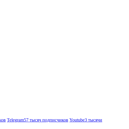
ков
Telegram
57 тысяч подписчиков
Youtube
3 тысячи