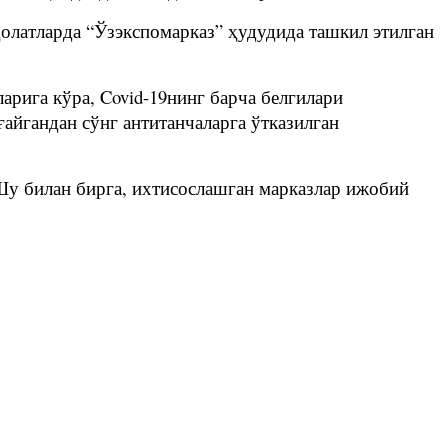
олатларда “Ўзэкспомарказ” ҳудудида ташкил этилган
арига кўра, Covid-19нинг барча белгилари
ғайгандан сўнг антитанчаларга ўтказилган
 Шу билан бирга, ихтисослашган марказлар ижобий