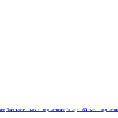
ков
Вконтакте
1 тысяча подписчиков
Instagram
60 тысяч подписчи