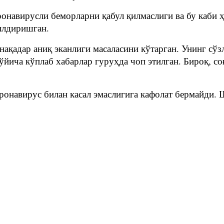
навирусли беморларни қабул қилмаслиги ва бу каби ҳ
илдиришган.
қадар аниқ эканлиги масаласини кўтарган. Унинг сўзл
йича кўплаб хабарлар гуруҳда чоп этилган. Бироқ, со
ронавирус билан касал эмаслигига кафолат бермайди.