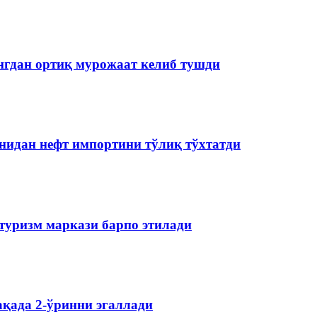
нгдан ортиқ мурожаат келиб тушди
нидан нефт импортини тўлиқ тўхтатди
туризм маркази барпо этилади
қада 2-ўринни эгаллади