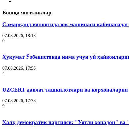
Бошқа янгиликлар
Самарқанд вилоятида юк машинаси кабинасидаги
07.08.2026, 18:13
0
Ҳукумат Ўзбекистонда нима учун уй ҳайвонлар
07.08.2026, 17:55
4
UZCERT давлат ташкилотлари ва корхоналарни
07.08.2026, 17:33
9
Халқ демократик партияси: "Уятли хонадон" ва