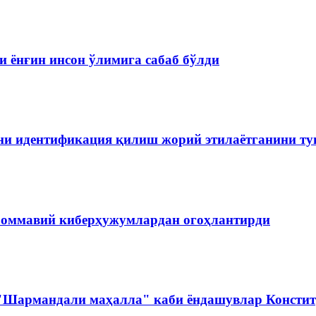
 ёнғин инсон ўлимига сабаб бўлди
ини идентификация қилиш жорий этилаётганини т
 оммавий киберҳужумлардан огоҳлантирди
 "Шармандали маҳалла" каби ёндашувлар Констит