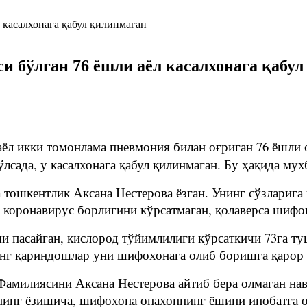
 бўлган 76 ёшли аёл касалхонага қабу
ёл икки томонлама пневмония билан оғриган 76 ёшли 
бўлсада, у касалхонага қабул қилинмаган. Бу ҳақида м
 тошкентлик Аксана Нестерова ёзган. Унинг сўзларига
 коронавирус борлигини кўрсатмаган, қолаверса шифок
ми пасайган, кислород тўйимлилиги кўрсаткичи 73га ту
ўнг қариндошлар уни шифохонага олиб боришга қарор
 Фамилиясини Аксана Нестерова айтиб бера олмаган н
анинг ёзишича, шифохона онахоннинг ёшини инобатга о