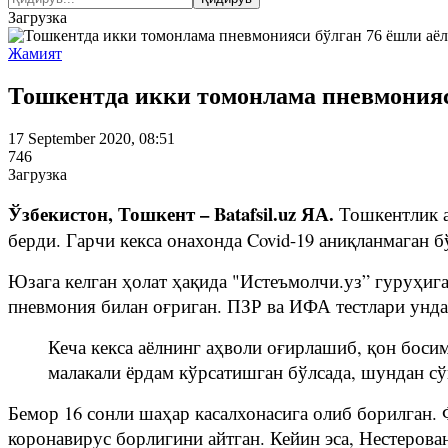
Загрузка
Жамият
Тошкентда икки томонлама пневмонияси
17 September 2020, 08:51
746
Загрузка
Ўзбекистон, Тошкент – Batafsil.uz ЯА.
Тошкентлик а
берди. Гарчи кекса онахонда Covid-19 аниқланмаган 
Юзага келган ҳолат ҳақида "Истеъмолчи.уз” гуруҳига
пневмония билан оғриган. ПЗР ва ИФА тестлари унда
Кеча кекса аёлнинг аҳволи оғирлашиб, қон боси
малакали ёрдам кўрсатишган бўлсада, шундан с
Бемор 16 сонли шаҳар касалхонасига олиб борилган.
коронавирус борлигини айтган. Кейин эса, Нестеров