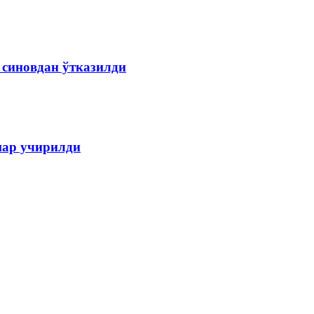
 синовдан ўтказилди
шар учирилди