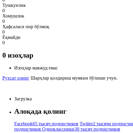
Тушкунлик
0
Хомушлик
0
Ҳафсаласи пир бўлмоқ
0
Ёқмайди
0
0
изоҳлар
Изоҳлар мавжуд емас
Рухсат олинг
Шарҳлар қолдириш мумкин бўлиши учун.
Загрузка
Алоқада қолинг
Facebook
65 тысяч подписчиков
Twitter
2 тысячи подписчи
подписчиков
Одноклассники
30 тысяч подписчиков