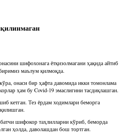
л қилинмаган
онасини шифохонага ётқизолмагани ҳақида айтиб
ухбиримиз маълум қилмоқда.
 кўра, онаси бир ҳафта давомида икки томонлама
орлар ҳам бу Covid-19 эмаслигини тасдиқлашган.
шиб кетган. Тез ёрдам ходимлари беморга
 қилишган.
авбатчи шифокор таҳлилларни кўриб, беморда
лган ҳолда, даволашдан бош тортган.