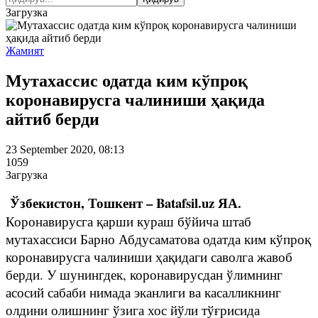
Загрузка
Жамият
Мутахассис одатда ким кўпроқ
коронавирусга чалиниши ҳақида
айтиб берди
23 September 2020, 08:13
1059
Загрузка
Ўзбекистон, Тошкент – Batafsil.uz ЯА.
Коронавирусга қарши кураш бўйича штаб
мутахассиси Барно Абдусаматова одатда ким кўпроқ
коронавирусга чалиниши ҳақидаги саволга жавоб
берди. У шунингдек, коронавирусдан ўлимнинг
асосий сабаби нимада эканлиги ва касалликнинг
олдини олишнинг ўзига хос йўли тўғрисида