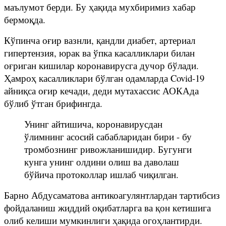
маълумот берди. Бу ҳақида мухбиримиз хабар
бермоқда.
Кўпинча оғир вазнли, қандли диабет, aртериал
гипертензия, юрак ва ўпка касалликлари билан
оғриган кишилар коронавирусга дучор бўлади.
Ҳамроҳ касалликлари бўлган одамларда Covid-19
айниқса оғир кечади, деди мутахассис АОКАда
бўлиб ўтган брифингда.
Унинг айтишича, коронавирусдан
ўлимнинг асосий сабабларидан бири - бу
тромбознинг ривожланишидир. Бугунги
кунга унинг олдини олиш ва даволаш
бўйича протоколлар ишлаб чиқилган.
Барно Абдусаматова антикоагулянтлардан тартибсиз
фойдаланиш жиддий оқибатларга ва қон кетишига
олиб келиши мумкинлиги ҳақида огоҳлантирди.