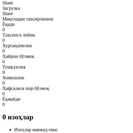
Share
Загрузка
Share
Мақоладан таъсирланиш
Ёқади
0
Таҳсинга лойиқ
0
Хурсандчилик
0
Ҳайрон бўлмоқ
0
Тушкунлик
0
Хомушлик
0
Ҳафсаласи пир бўлмоқ
0
Ёқмайди
0
0
изоҳлар
Изоҳлар мавжуд емас