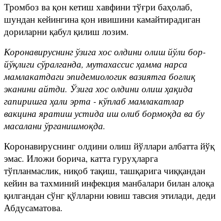
Тромбоз ва қон кетиш хавфини тўғри баҳолаб,
шундан кейингина қон ивишини камайтирадиган
дориларни қабул қилиш лозим.
Коронавируснинг ўзига хос олдини олиш йўли бор-
йўқлиги сўралганда, мутахассис ҳамма нарса
мамлакатдаги эпидемиологик вазиятга боғлиқ
эканини айтди. Ўзига хос олдини олиш ҳақида
гапиришга ҳали эрта - кўплаб мамлакатлар
вакцина яратиш устида иш олиб бормоқда ва бу
масалани ўрганишмоқда.
Коронавируснинг олдини олиш йўллари албатта йўқ
эмас. Иложи борича, катта гуруҳларга
тўпланмаслик, ниқоб тақиш, ташқарига чиққандан
кейин ва тахминий инфекция манбалари билан алоқа
қилгандан сўнг қўлларни ювиш тавсия этилади, деди
Абдусаматова.