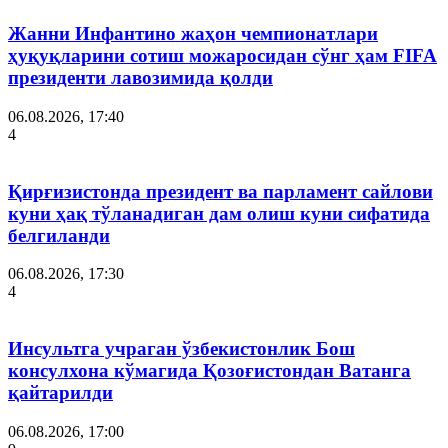
Жанни Инфантино жаҳон чемпионатлари
ҳуқуқларини сотиш можаросидан сўнг ҳам FIFA
президенти лавозимида қолди
06.08.2026, 17:40
4
Қирғизистонда президент ва парламент сайлови
куни ҳақ тўланадиган дам олиш куни сифатида
белгиланди
06.08.2026, 17:30
4
Инсультга учраган ўзбекистонлик Бош
консулхона кўмагида Қозоғистондан Ватанга
қайтарилди
06.08.2026, 17:00