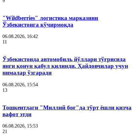
9
"Wildberries" логистика марказини
Ўзбекистонга кўчирмоқда
06.08.2026, 16:42
11
Ўзбекистонда автомобиль йўллари тўғрисида
янги қонун қабул қилинди. Ҳайдовчилар учун
нималар ўзгаради
06.08.2026, 15:54
13
Тошкентдаги "Миллий боғ"да тўрт ёшли қизча
вафот этди
06.08.2026, 15:53
21