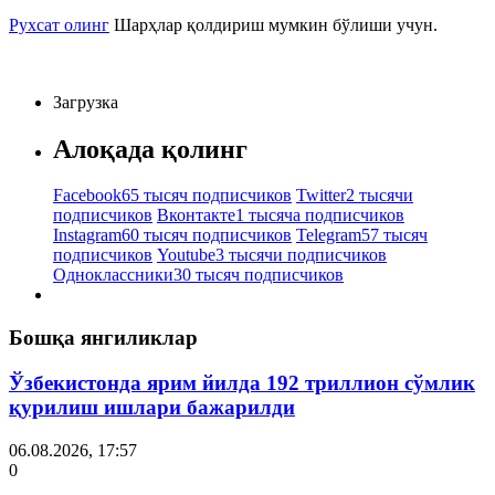
Рухсат олинг
Шарҳлар қолдириш мумкин бўлиши учун.
Загрузка
Алоқада қолинг
Facebook
65 тысяч подписчиков
Twitter
2 тысячи
подписчиков
Вконтакте
1 тысяча подписчиков
Instagram
60 тысяч подписчиков
Telegram
57 тысяч
подписчиков
Youtube
3 тысячи подписчиков
Одноклассники
30 тысяч подписчиков
Бошқа янгиликлар
Ўзбекистонда ярим йилда 192 триллион сўмлик
қурилиш ишлари бажарилди
06.08.2026, 17:57
0