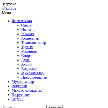
Загрузка
Menu
Янгиликлар
Сиёсат
Иқтисод
Жамият
Ҳодисалар
Технологиялар
Туризм
Маданият
Спорт
Дунё
Аудио
Воқеалар
Муҳокамалар
Пресс-релизлар
Муҳокамалар
Воқеалар
Махсус лойиҳалар
На русском
Кириш