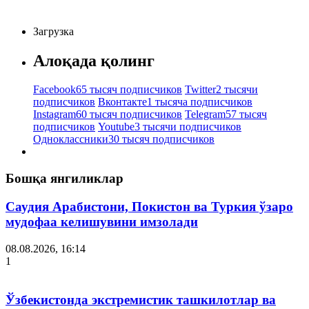
Загрузка
Алоқада қолинг
Facebook
65 тысяч подписчиков
Twitter
2 тысячи
подписчиков
Вконтакте
1 тысяча подписчиков
Instagram
60 тысяч подписчиков
Telegram
57 тысяч
подписчиков
Youtube
3 тысячи подписчиков
Одноклассники
30 тысяч подписчиков
Бошқа янгиликлар
Саудия Арабистони, Покистон ва Туркия ўзаро
мудофаа келишувини имзолади
08.08.2026, 16:14
1
Ўзбекистонда экстремистик ташкилотлар ва