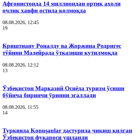
Афғонистонда 14 миллиондан ортиқ аҳоли
очлик хавфи остида қолмоқда
08.08.2026, 12:45
19
Криштиану Роналду ва Жоржина Родригес
тўйини Мадейрада ўтказиши кутилмоқда
08.08.2026, 12:12
13
Ўзбекистон Марказий Осиёда туризм ўсиши
бўйича биринчи ўринни эгаллади
08.08.2026, 11:55
14
Туркияда Konuşanlar дастурида чиқиш қилган
Ўзбекистон фуқароси ушланди