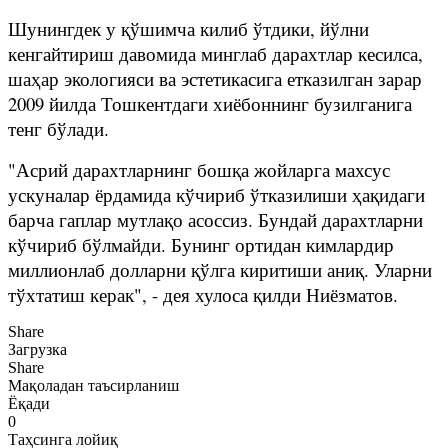
Шунингдек у қўшимча килиб ўтдики, йўлни
кенгайтириш давомида минглаб дарахтлар кесилса,
шаҳар экологияси ва эстетикасига етказилган зарар
2009 йилда Тошкентдаги хиёбоннинг бузилганига
тенг бўлади.
"Асрий дарахтларнинг бошқа жойларга махсус
ускуналар ёрдамида кўчириб ўтказилиши ҳақидаги
барча гаплар мутлақо асоссиз. Бундай дарахтларни
кўчириб бўлмайди. Бунинг ортидан кимлардир
миллионлаб долларни қўлга киритиши аниқ. Уларни
тўхтатиш керак", - дея хулоса қилди Ниёзматов.
Share
Загрузка
Share
Мақоладан таъсирланиш
Ёқади
0
Таҳсинга лойиқ