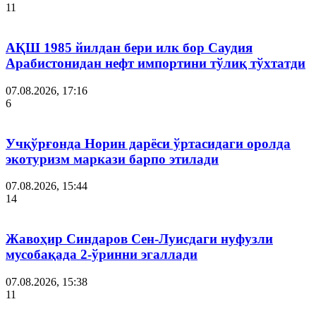
11
АҚШ 1985 йилдан бери илк бор Саудия
Арабистонидан нефт импортини тўлиқ тўхтатди
07.08.2026, 17:16
6
Учқўрғонда Норин дарёси ўртасидаги оролда
экотуризм маркази барпо этилади
07.08.2026, 15:44
14
Жавоҳир Синдаров Сен-Луисдаги нуфузли
мусобақада 2-ўринни эгаллади
07.08.2026, 15:38
11