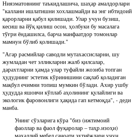
Ниязматовнинг таъкидлашича, шаҳар амалдорлари
"каллани ишлатишни хохлашмайди ва энг ибтидоий
қарорларни қабул қилишади. Улар учун бузиш,
кесиш ва йўқ қилиш осон, ҳолбуки бу масалага
тўғри ёндашилса, барча манфаатдор томонлар
мамнун бўлиб қолишади."
"Агар расмийлар саводли мутахассисларни, шу
жумладан чет элликларни жалб қилсалар,
дарахтларни ҳамда улар туфайли жозиба топган
ҳудуднинг эстетик кўринишини сақлаб қоладиган
мақбул ечимни топиш мумкин бўлади. Ахир ушбу
ҳудудда яшовчи кўплаб аҳолининг қулайлиги ва
экологик фаровонлиги ҳақида гап кетмоқда", - деди
манба.
Унинг сўзларига кўра "биз (ижтимоий
фаоллар ва фаол фуқаролар – таҳр.изоҳи)
маҳаллий мебел саноати эҳтиёжлари учун