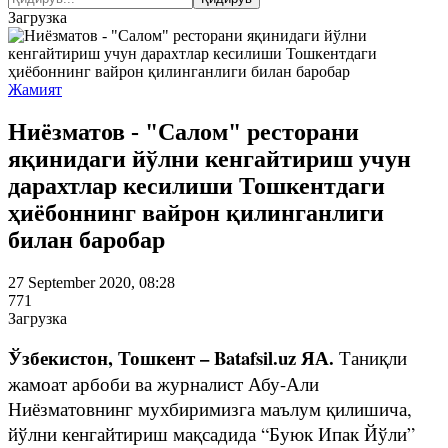
Загрузка
Жамият
Ниёзматов - "Салом" ресторани
яқинидаги йўлни кенгайтириш учун
дарахтлар кесилиши Тошкентдаги
ҳиёбоннинг вайрон қилинганлиги
билан баробар
27 September 2020, 08:28
771
Загрузка
Ўзбекистон, Тошкент – Batafsil.uz ЯА.
Таниқли
жамоат арбоби ва журналист Абу-Али
Ниёзматовнинг мухбиримизга маълум қилишича,
йўлни кенгайтириш мақсадида “Буюк Ипак Йўли”