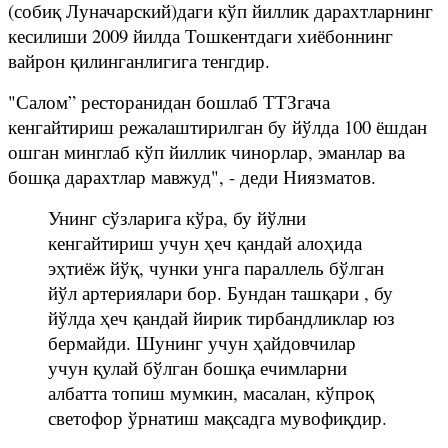
(собиқ Луначарский)даги кўп йиллик дарахтларнинг
кесилиши 2009 йилда Тошкентдаги хиёбоннинг
вайрон қилинганлигига тенгдир.
"Салом” ресторанидан бошлаб ТТЗгача
кенгайтириш режалаштирилган бу йўлда 100 ёшдан
ошган минглаб кўп йиллик чинорлар, эманлар ва
бошқа дарахтлар мавжуд", - деди Ниязматов.
Унинг сўзларига кўра, бу йўлни
кенгайтириш учун ҳеч қандай алоҳида
эҳтиёж йўқ, чунки унга параллель бўлган
йўл артериялари бор. Бундан ташқари , бу
йўлда ҳеч қандай йирик тирбандликлар юз
бермайди. Шунинг учун ҳайдовчилар
учун қулай бўлган бошқа ечимларни
албатта топиш мумкин, масалан, кўпроқ
светофор ўрнатиш мақсадга мувофиқдир.