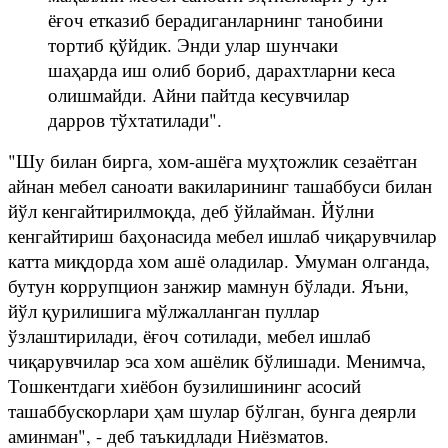
ёғоч етказиб берадиганларнинг танобини
тортиб қўйдик. Энди улар шунчаки
шаҳарда иш олиб бориб, дарахтларни кеса
олишмайди. Айни пайтда кесувчилар
дарров тўхтатилади".
"Шу билан бирга, хом-ашёга муҳтожлик сезаётган
айнан мебел саноати вакиларининг ташаббуси билан
йўл кенгайтирилмоқда, деб ўйлайман. Йўлни
кенгайтириш баҳонасида мебел ишлаб чиқарувчилар
катта миқдорда хом ашё оладилар. Умуман олганда,
бутун коррупцион занжир мамнун бўлади. Яъни,
йўл қурилишига мўлжалланган пуллар
ўзлаштирилади, ёғоч сотилади, мебел ишлаб
чиқарувчилар эса хом ашёлик бўлишади. Менимча,
Тошкентдаги хиёбон бузилишининг асосий
ташаббускорлари ҳам шулар бўлган, бунга деярли
аминман", - деб таъкидлади Ниёзматов.