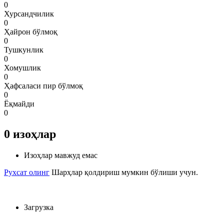
0
Хурсандчилик
0
Ҳайрон бўлмоқ
0
Тушкунлик
0
Хомушлик
0
Ҳафсаласи пир бўлмоқ
0
Ёқмайди
0
0
изоҳлар
Изоҳлар мавжуд емас
Рухсат олинг
Шарҳлар қолдириш мумкин бўлиши учун.
Загрузка