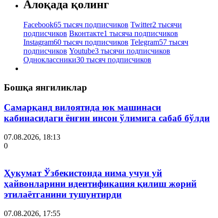
Алоқада қолинг
Facebook
65 тысяч подписчиков
Twitter
2 тысячи
подписчиков
Вконтакте
1 тысяча подписчиков
Instagram
60 тысяч подписчиков
Telegram
57 тысяч
подписчиков
Youtube
3 тысячи подписчиков
Одноклассники
30 тысяч подписчиков
Бошқа янгиликлар
Самарқанд вилоятида юк машинаси
кабинасидаги ёнғин инсон ўлимига сабаб бўлди
07.08.2026, 18:13
0
Ҳукумат Ўзбекистонда нима учун уй
ҳайвонларини идентификация қилиш жорий
этилаётганини тушунтирди
07.08.2026, 17:55