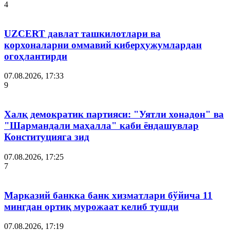
4
UZCERT давлат ташкилотлари ва
корхоналарни оммавий киберҳужумлардан
огоҳлантирди
07.08.2026, 17:33
9
Халқ демократик партияси: "Уятли хонадон" ва
"Шармандали маҳалла" каби ёндашувлар
Конституцияга зид
07.08.2026, 17:25
7
Марказий банкка банк хизматлари бўйича 11
мингдан ортиқ мурожаат келиб тушди
07.08.2026, 17:19