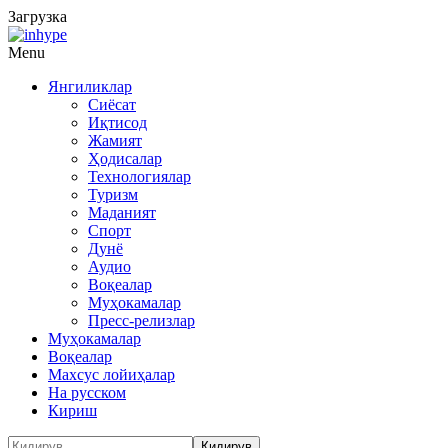
Загрузка
Menu
Янгиликлар
Сиёсат
Иқтисод
Жамият
Ҳодисалар
Технологиялар
Туризм
Маданият
Спорт
Дунё
Аудио
Воқеалар
Муҳокамалар
Пресс-релизлар
Муҳокамалар
Воқеалар
Махсус лойиҳалар
На русском
Кириш