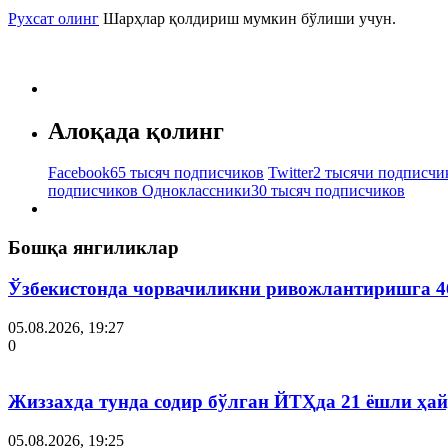
Рухсат олинг
Шарҳлар қолдириш мумкин бўлиши учун.
Алоқада қолинг
Facebook
65 тысяч подписчиков
Twitter
2 тысячи подписчи
подписчиков
Одноклассники
30 тысяч подписчиков
Бошқа янгиликлар
Ўзбекистонда чорвачиликни ривожлантиришга 4
05.08.2026, 19:27
0
Жиззахда тунда содир бўлган ЙТҲда 21 ёшли ҳай
05.08.2026, 19:25