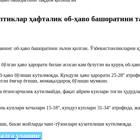
птиклар ҳафталик об-ҳаво башоратини 
анинг об-ҳаво башоратини эълон қилган. Ўзбекистонликларни қу
ўлган ҳаво ҳарорати билан асосан кам булутли ва қуруқ об-ҳав
б-ҳаво бўлиши кутилмоқда. Кундузи ҳаво ҳарорати 25-28° атрофи
датли ёмғир ёғиши, момақалдироқ бўлиши мумкин.
а ёғингарчилик кутилмайди, фақат айрим кунлари тоғли ҳудудла
юнь кунлари кечалари 15-18°, кундуз кунлари 31-34° атрофида, жа
ши, баъзи жойларда чанг-тўзонлари кузатилиши кутилмоқда.
налга уланинг