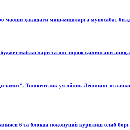
ро маоши ҳақидаги миш-мишларга муносабат бил
 буджет маблағлари талон-торож қилингани аниқ
қиламиз". Тошкентлик уч ойлик Леоннинг ота-она
мпанияси 6 та блокда ноқонуний қурилиш олиб бор