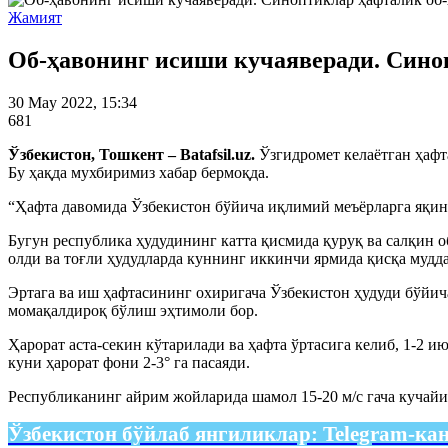
Жамият
Об-ҳавонинг исиши кучаяверади. Сино
30 May 2022, 15:34
681
Ўзбекистон, Тошкент – Batafsil.uz.
Ўзгидромет келаётган ҳафт
Бу ҳақда мухбиримиз хабар бермоқда.
“Ҳафта давомида Ўзбекистон бўйича иқлимий меъёрларга яқин б
Бугун республика ҳудудининг катта қисмида қуруқ ва салқин о
олди ва тоғли ҳудудларда куннинг иккинчи ярмида қисқа муд
Эртага ва иш ҳафтасининг охиригача Ўзбекистон ҳудуди бўйич
момақалдироқ бўлиш эҳтимоли бор.
Ҳарорат аста-секин кўтарилади ва ҳафта ўртасига келиб, 1-2 и
куни ҳарорат фони 2-3° га пасаяди.
Республиканинг айрим жойларида шамол 15-20 м/с гача кучайи
Ўзбекистон бўйлаб янгиликлар:
Telegram-ка