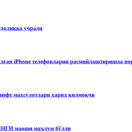
удоликка учради
лган iPhone телефонларни расмийлаштиришда пор
 нефт маҳсулотлари харид қилмоқчи
 ЯНГИ маоши маълум бўлди