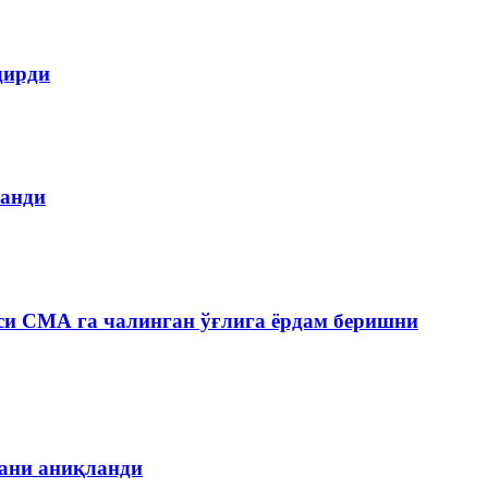
дирди
ланди
си СМА га чалинган ўғлига ёрдам беришни
гани аниқланди