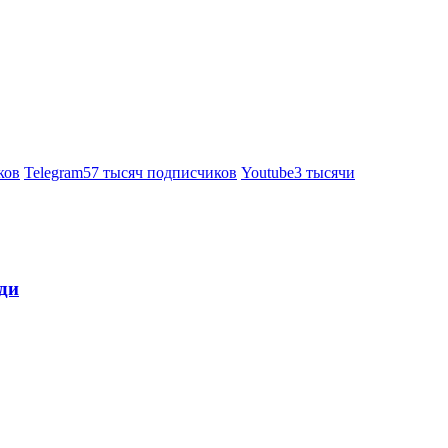
ков
Telegram
57 тысяч подписчиков
Youtube
3 тысячи
ди