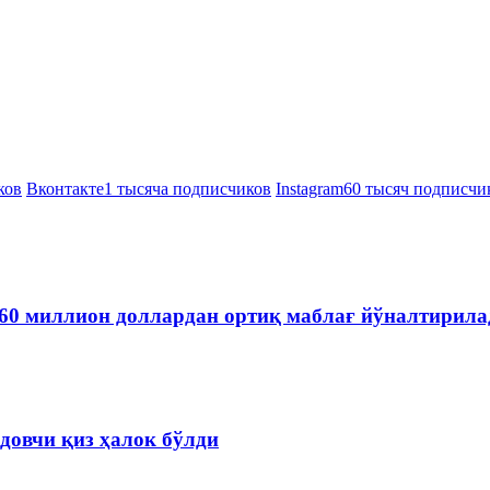
ков
Вконтакте
1 тысяча подписчиков
Instagram
60 тысяч подписчи
60 миллион доллардан ортиқ маблағ йўналтирила
довчи қиз ҳалок бўлди