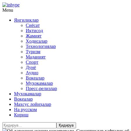
Menu
Янгиликлар
Сиёсат
Иқтисод
Жамият
Ҳодисалар
Технологиялар
Туризм
Маданият
Спорт
Дунё
Аудио
Воқеалар
Муҳокамалар
Пресс-релизлар
Муҳокамалар
Воқеалар
Махсус лойиҳалар
На русском
Кириш