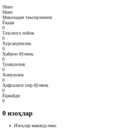
Share
Share
Мақоладан таъсирланиш
Ёқади
0
Таҳсинга лойиқ
0
Хурсандчилик
0
Ҳайрон бўлмоқ
0
Тушкунлик
0
Хомушлик
0
Ҳафсаласи пир бўлмоқ
0
Ёқмайди
0
0
изоҳлар
Изоҳлар мавжуд емас