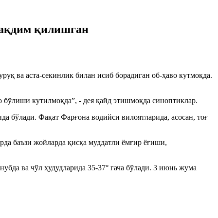
тақдим қилишган
руқ ва аста-секинлик билан исиб борадиган об-ҳаво кутмоқда.
о бўлиши кутилмоқда”, - дея қайд этишмоқда синоптиклар.
да бўлади. Фақат Фарғона водийси вилоятларида, асосан, тоғ
рда баъзи жойларда қисқа муддатли ёмғир ёғиши,
нубда ва чўл ҳудудларида 35-37° гача бўлади. 3 июнь жума