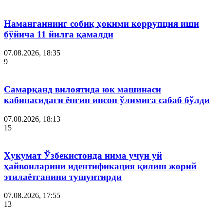
Наманганнинг собиқ ҳокими коррупция иши
бўйича 11 йилга қамалди
07.08.2026, 18:35
9
Самарқанд вилоятида юк машинаси
кабинасидаги ёнғин инсон ўлимига сабаб бўлди
07.08.2026, 18:13
15
Ҳукумат Ўзбекистонда нима учун уй
ҳайвонларини идентификация қилиш жорий
этилаётганини тушунтирди
07.08.2026, 17:55
13