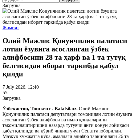
Загрузка
Жамият
Олий Мажлис Қонунчилик палатаси
лотин ёзувига асосланган ўзбек
алифбосини 28 та ҳарф ва 1 та тутуқ
белгисидан иборат таркибда қабул
қилди
7 July 2026, 12:40
55
Загрузка
Ўзбекистон, Тошкент - Batafsil.uz.
Олий Мажлис
Қонунчилик палатаси депутатлари томонидан лотин ёзувига
асосланган ўзбек алифбоси ва имло қоидаларини
такомиллаштиришни назарда тутувчи янги қонун лойиҳаси
қабул қилинди ва кўриб чиқиш учун Сенатга юборилди.
Мазкур ҳужжатга кўра, амалдаги алифбо таркибидаги 26 та