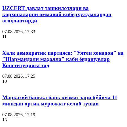
UZCERT давлат ташкилотлари ва
корхоналарни оммавий киберҳужумлардан
огоҳлантирди
07.08.2026, 17:33
11
Халқ демократик партияси: "Уятли хонадон" ва
"Шармандали маҳалла" каби ёндашувлар
Конституцияга зид
07.08.2026, 17:25
10
Марказий банкка банк хизматлари бўйича 11
мингдан ортиқ мурожаат келиб тушди
07.08.2026, 17:19
13