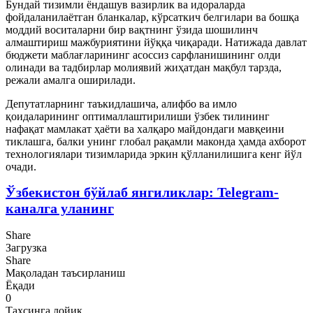
Бундай тизимли ёндашув вазирлик ва идораларда
фойдаланилаётган бланкалар, кўрсаткич белгилари ва бошқа
моддий воситаларни бир вақтнинг ўзида шошилинч
алмаштириш мажбуриятини йўққа чиқаради. Натижада давлат
бюджети маблағларининг асоссиз сарфланишининг олди
олинади ва тадбирлар молиявий жиҳатдан мақбул тарзда,
режали амалга оширилади.
Депутатларнинг таъкидлашича, алифбо ва имло
қоидаларининг оптималлаштирилиши ўзбек тилининг
нафақат мамлакат ҳаёти ва халқаро майдондаги мавқеини
тиклашга, балки унинг глобал рақамли маконда ҳамда ахборот
технологиялари тизимларида эркин қўлланилишига кенг йўл
очади.
Ўзбекистон бўйлаб янгиликлар: Telegram-
каналга уланинг
Share
Загрузка
Share
Мақоладан таъсирланиш
Ёқади
0
Таҳсинга лойиқ