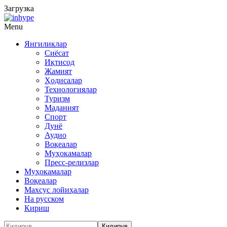
Загрузка
Menu
Янгиликлар
Сиёсат
Иқтисод
Жамият
Ҳодисалар
Технологиялар
Туризм
Маданият
Спорт
Дунё
Аудио
Воқеалар
Муҳокамалар
Пресс-релизлар
Муҳокамалар
Воқеалар
Махсус лойиҳалар
На русском
Кириш