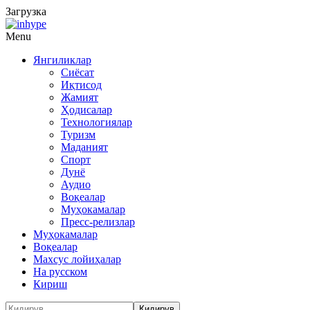
Загрузка
Menu
Янгиликлар
Сиёсат
Иқтисод
Жамият
Ҳодисалар
Технологиялар
Туризм
Маданият
Спорт
Дунё
Аудио
Воқеалар
Муҳокамалар
Пресс-релизлар
Муҳокамалар
Воқеалар
Махсус лойиҳалар
На русском
Кириш