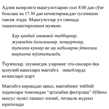
Адлия вазирлиги машғулотларни соат 8:00 дан сўнг
бошлаш ва 17.30 дан кечиктирмасдан тугатишни
тавсия этади. Машғулотлар уч сменада
ташкиллаштирилиши мумкин.
Ҳар қандай оммавий тадбирлар,
жумладан йиғилишлар, концертлар,
туғилган кунлар ва шу кабиларни ўтказиш
вақтинча тўхтатилади.
Ўқувчилар, шунингдек уларнинг ота-оналари ёки
қонуний вакиллари мактабга ниқобларда
келишлари шарт.
Мактабга киришдан аввал, мактабнинг тиббий
ходимлари томонидан “эрталабки филтрлаш” бўйича
махсус пункт ташкил этилиб, тегишли журнал
юритилади.