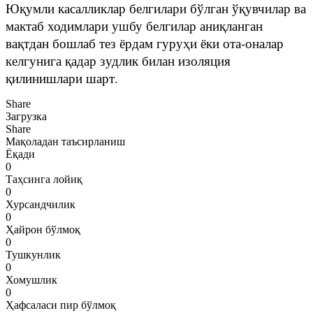
Юқумли касалликлар белгилари бўлган ўқувчилар ва
мактаб ходимлари ушбу белгилар аниқланган
вақтдан бошлаб тез ёрдам гуруҳи ёки ота-оналар
келгунига қадар зудлик билан изоляция
қилинишлари шарт.
Share
Загрузка
Share
Мақоладан таъсирланиш
Ёқади
0
Таҳсинга лойиқ
0
Хурсандчилик
0
Ҳайрон бўлмоқ
0
Тушкунлик
0
Хомушлик
0
Ҳафсаласи пир бўлмоқ