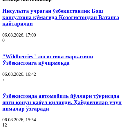
Инсультга учраган ўзбекистонлик Бош
консулхона кўмагида Қозоғистондан Ватанга
қайтарилди
06.08.2026, 17:00
0
"Wildberries" логистика марказини
Ўзбекистонга кўчирмоқда
06.08.2026, 16:42
7
Ўзбекистонда автомобиль йўллари тўғрисида
янги қонун қабул қилинди. Ҳайдовчилар учун
нималар ўзгаради
06.08.2026, 15:54
12