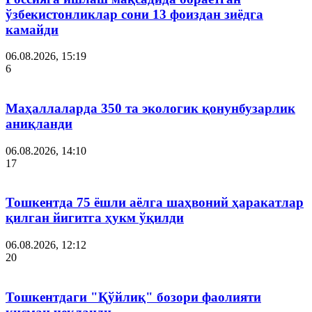
ўзбекистонликлар сони 13 фоиздан зиёдга
камайди
06.08.2026, 15:19
6
Маҳаллаларда 350 та экологик қонунбузарлик
аниқланди
06.08.2026, 14:10
17
Тошкентда 75 ёшли аёлга шаҳвоний ҳаракатлар
қилган йигитга ҳукм ўқилди
06.08.2026, 12:12
20
Тошкентдаги "Қўйлиқ" бозори фаолияти