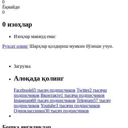
0
Ёқмайди
0
0
изоҳлар
Изоҳлар мавжуд емас
Рухсат олинг
Шарҳлар қолдириш мумкин бўлиши учун.
Загрузка
Алоқада қолинг
Facebook
65 тысяч подписчиков
Twitter
2 тысячи
подписчиков
Вконтакте
1 тысяча подписчиков
Instagram
60 тысяч подписчиков
Telegram
57 тысяч
подписчиков
Youtube
3 тысячи подписчиков
Одноклассники
30 тысяч подписчиков
Бошқа янгиликлар