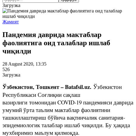
Загрузка
Жамият
Пандемия даврида мактаблар
фаолиятига оид талаблар ишлаб
чиқилди
28 August 2020, 13:35
526
Загрузка
Ўзбекистон, Тошкент – Batafsil.uz.
Ўзбекистон
Республикаси Соғлиқни сақлаш
вазирлиги томонидан COVID-19 пандемияси даврида
умумий ўрта таълим мактаблар фаолиятини
ташкиллаштириш бўйича вақтинчалик санитария-
эпидемиологик талаблар ишлаб чиқилди. Бу ҳақида
мухбиримиз маълум қилмоқда.