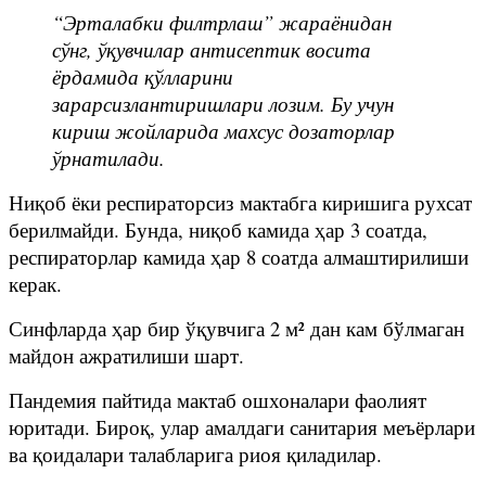
“Эрталабки филтрлаш” жараёнидан
сўнг, ўқувчилар антисептик восита
ёрдамида қўлларини
зарарсизлантиришлари лозим. Бу учун
кириш жойларида махсус дозаторлар
ўрнатилади.
Ниқоб ёки респираторсиз мактабга киришига рухсат
берилмайди. Бунда, ниқоб камида ҳар 3 соатда,
респираторлар камида ҳар 8 соатда алмаштирилиши
керак.
Синфларда ҳар бир ўқувчига 2 м² дан кам бўлмаган
майдон ажратилиши шарт.
Пандемия пайтида мактаб ошхоналари фаолият
юритади. Бироқ, улар амалдаги санитария меъёрлари
ва қоидалари талабларига риоя қиладилар.