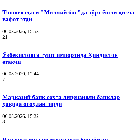
Тошкентдаги "Миллий боғ"да тўрт ёшли қизча
вафот этди
06.08.2026, 15:53
21
Ўзбекистонга гўшт импортида Ҳиндистон
етакчи
06.08.2026, 15:44
7
Марказий банк сохта лицензияли банклар
ҳақида огоҳлантирди
06.08.2026, 15:22
8
Россияга ишлаш мақсадида бораётган