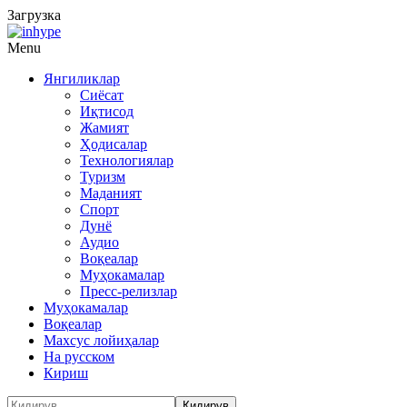
Загрузка
Menu
Янгиликлар
Сиёсат
Иқтисод
Жамият
Ҳодисалар
Технологиялар
Туризм
Маданият
Спорт
Дунё
Аудио
Воқеалар
Муҳокамалар
Пресс-релизлар
Муҳокамалар
Воқеалар
Махсус лойиҳалар
На русском
Кириш