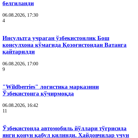
белгиланди
06.08.2026, 17:30
4
Инсультга учраган ўзбекистонлик Бош
консулхона кўмагида Қозоғистондан Ватанга
қайтарилди
06.08.2026, 17:00
9
"Wildberries" логистика марказини
Ўзбекистонга кўчирмоқда
06.08.2026, 16:42
11
Ўзбекистонда автомобиль йўллари тўғрисида
янги қонун қабул қилинди. Ҳайдовчилар учун