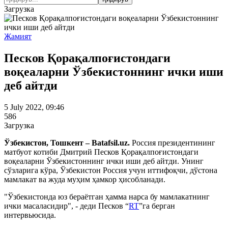
Загрузка
Жамият
Песков Қорақалпоғистондаги
воқеаларни Ўзбекистоннинг ички иши
деб айтди
5 July 2022, 09:46
586
Загрузка
Ўзбекистон, Тошкент – Batafsil.uz.
Россия президентининг
матбуот котиби Дмитрий Песков Қорақалпоғистондаги
воқеаларни Ўзбекистоннинг ички иши деб айтди. Унинг
сўзларига кўра, Ўзбекистон Россия учун иттифоқчи, дўстона
мамлакат ва жуда муҳим ҳамкор ҳисобланади.
"Ўзбекистонда юз бераётган ҳамма нарса бу мамлакатнинг
ички масаласидир", - деди Песков “
RT
”га берган
интервьюсида.