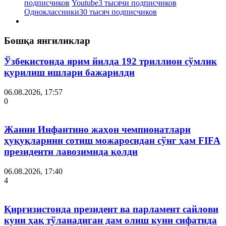
подписчиков
Youtube
3 тысячи подписчиков
Одноклассники
30 тысяч подписчиков
Бошқа янгиликлар
Ўзбекистонда ярим йилда 192 триллион сўмлик
қурилиш ишлари бажарилди
06.08.2026, 17:57
0
Жанни Инфантино жаҳон чемпионатлари
ҳуқуқларини сотиш можаросидан сўнг ҳам FIFA
президенти лавозимида қолди
06.08.2026, 17:40
4
Қирғизистонда президент ва парламент сайлови
куни ҳақ тўланадиган дам олиш куни сифатида