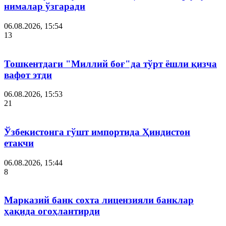
нималар ўзгаради
06.08.2026, 15:54
13
Тошкентдаги "Миллий боғ"да тўрт ёшли қизча
вафот этди
06.08.2026, 15:53
21
Ўзбекистонга гўшт импортида Ҳиндистон
етакчи
06.08.2026, 15:44
8
Марказий банк сохта лицензияли банклар
ҳақида огоҳлантирди