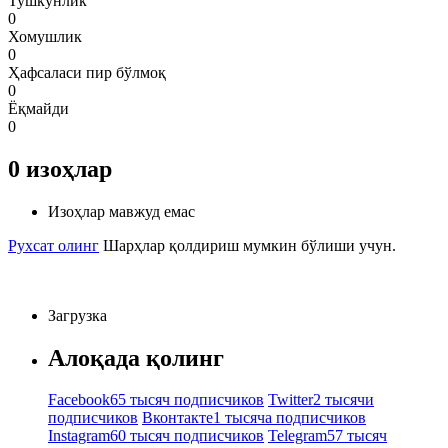
Тушкунлик
0
Хомушлик
0
Ҳафсаласи пир бўлмоқ
0
Ёқмайди
0
0
изоҳлар
Изоҳлар мавжуд емас
Рухсат олинг
Шарҳлар қолдириш мумкин бўлиши учун.
Загрузка
Алоқада қолинг
Facebook
65 тысяч подписчиков
Twitter
2 тысячи
подписчиков
Вконтакте
1 тысяча подписчиков
Instagram
60 тысяч подписчиков
Telegram
57 тысяч