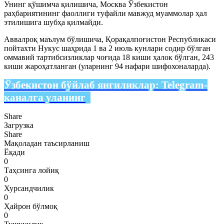
Унинг қўшимча қилишича, Москва Ўзбекистон
раҳбариятининг фаоллиги туфайли мавжуд муаммолар ҳал
этилишига шубҳа қилмайди.
Аввалроқ маълум бўлишича, Қорақалпоғистон Республикаси
пойтахти Нукус шаҳрида 1 ва 2 июль кунлари содир бўлган
оммавий тартибсизликлар чоғида 18 киши ҳалок бўлган, 243
киши жароҳатланган (уларнинг 94 нафари шифохоналарда).
Ўзбекистон бўйлаб янгиликлар:
Telegram-
каналга уланинг
Share
Загрузка
Share
Мақоладан таъсирланиш
Ёқади
0
Таҳсинга лойиқ
0
Хурсандчилик
0
Ҳайрон бўлмоқ
0