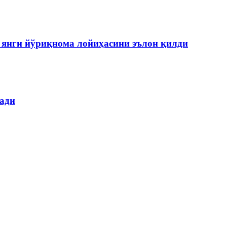
янги йўриқнома лойиҳасини эълон қилди
лади