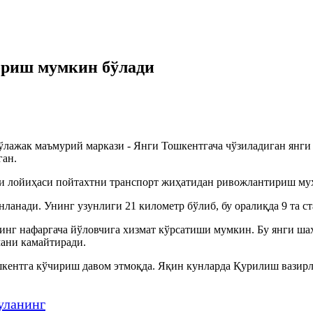
ориш мумкин бўлади
ўлажак маъмурий маркази - Янги Тошкентгача чўзиладиган янги
ган.
и лойиҳаси пойтахтни транспорт жиҳатидан ривожлантириш муҳ
анади. Унинг узунлиги 21 километр бўлиб, бу оралиқда 9 та с
минг нафаргача йўловчига хизмат кўрсатиши мумкин. Бу янги ша
ани камайтиради.
шкентга кўчириш давом этмоқда. Яқин кунларда Қурилиш вазирли
уланинг