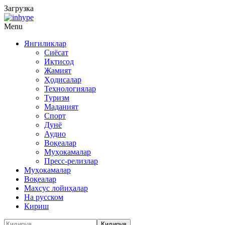
Загрузка
Menu
Янгиликлар
Сиёсат
Иқтисод
Жамият
Ҳодисалар
Технологиялар
Туризм
Маданият
Спорт
Дунё
Аудио
Воқеалар
Муҳокамалар
Пресс-релизлар
Муҳокамалар
Воқеалар
Махсус лойиҳалар
На русском
Кириш