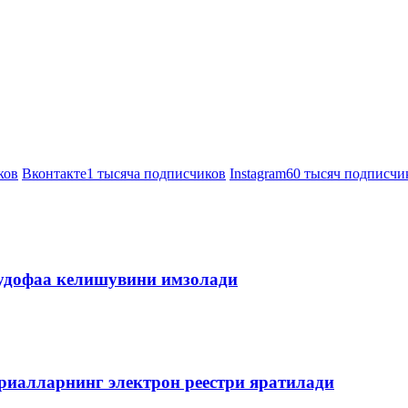
ков
Вконтакте
1 тысяча подписчиков
Instagram
60 тысяч подписчи
мудофаа келишувини имзолади
риалларнинг электрон реестри яратилади