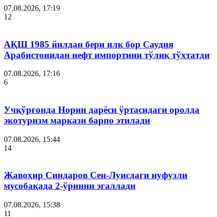
07.08.2026, 17:19
12
АҚШ 1985 йилдан бери илк бор Саудия
Арабистонидан нефт импортини тўлиқ тўхтатди
07.08.2026, 17:16
6
Учқўрғонда Норин дарёси ўртасидаги оролда
экотуризм маркази барпо этилади
07.08.2026, 15:44
14
Жавоҳир Синдаров Сен-Луисдаги нуфузли
мусобақада 2-ўринни эгаллади
07.08.2026, 15:38
11