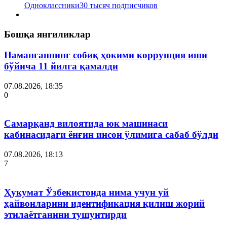
Одноклассники
30 тысяч подписчиков
Бошқа янгиликлар
Наманганнинг собиқ ҳокими коррупция иши
бўйича 11 йилга қамалди
07.08.2026, 18:35
0
Самарқанд вилоятида юк машинаси
кабинасидаги ёнғин инсон ўлимига сабаб бўлди
07.08.2026, 18:13
7
Ҳукумат Ўзбекистонда нима учун уй
ҳайвонларини идентификация қилиш жорий
этилаётганини тушунтирди