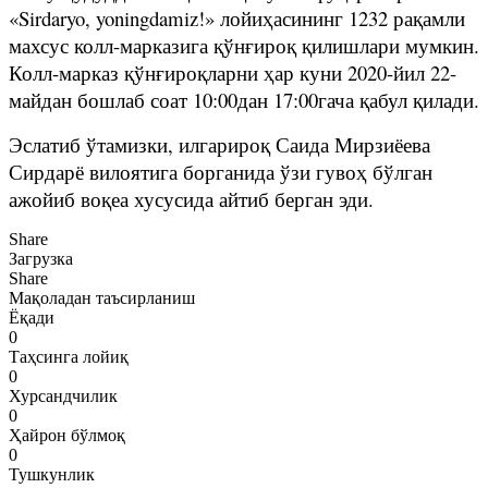
«Sirdaryo, yoningdamiz!» лойиҳасининг 1232 рақамли
махсус колл-марказига қўнғироқ қилишлари мумкин.
Колл-марказ қўнғироқларни ҳар куни 2020-йил 22-
майдан бошлаб соат 10:00дан 17:00гача қабул қилади.
Эслатиб ўтамизки, илгарироқ Саида Мирзиёева
Сирдарё вилоятига борганида ўзи гувоҳ бўлган
ажойиб воқеа хусусида айтиб берган эди.
Share
Загрузка
Share
Мақоладан таъсирланиш
Ёқади
0
Таҳсинга лойиқ
0
Хурсандчилик
0
Ҳайрон бўлмоқ
0
Тушкунлик