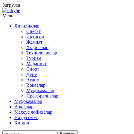
Загрузка
Menu
Янгиликлар
Сиёсат
Иқтисод
Жамият
Ҳодисалар
Технологиялар
Туризм
Маданият
Спорт
Дунё
Аудио
Воқеалар
Муҳокамалар
Пресс-релизлар
Муҳокамалар
Воқеалар
Махсус лойиҳалар
На русском
Кириш