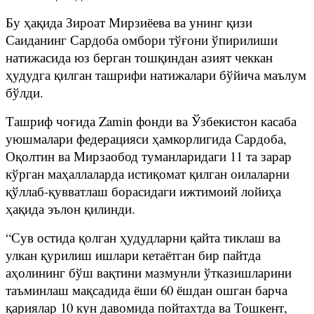
Бу ҳақида Зироат Мирзиёева ва унинг қизи
Саиданинг Сардоба омбори тўғони ўпирилиши
натижасида юз берган тошқиндан азият чеккан
ҳудудга қилган ташрифи натижалари бўйича маълум
бўлди.
Ташриф чоғида Zamin фонди ва Ўзбекистон касаба
уюшмалари федерацияси ҳамкорлигида Сардоба,
Оқолтин ва Мирзаобод туманларидаги 11 та зарар
кўрган маҳаллаларда истиқомат қилган оилаларни
қўллаб-қувватлаш борасидаги ижтимоий лойиҳа
ҳақида эълон қилинди.
“Сув остида қолган ҳудудларни қайта тиклаш ва
улкан қурилиш ишлари кетаётган бир пайтда
аҳолининг бўш вақтини мазмунли ўтказишларини
таъминлаш мақсадида ёши 60 ёшдан ошган барча
қариялар 10 кун давомида пойтахтда ва Тошкент,