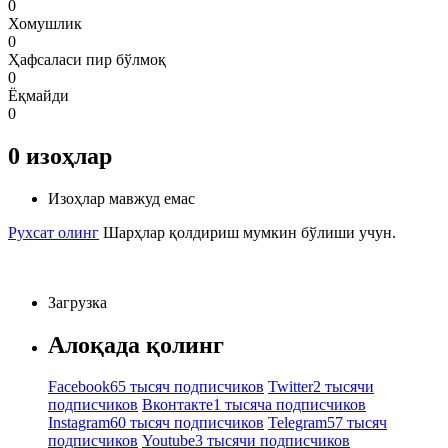
0
Хомушлик
0
Ҳафсаласи пир бўлмоқ
0
Ёқмайди
0
0
изоҳлар
Изоҳлар мавжуд емас
Рухсат олинг
Шарҳлар қолдириш мумкин бўлиши учун.
Загрузка
Алоқада қолинг
Facebook
65 тысяч подписчиков
Twitter
2 тысячи
подписчиков
Вконтакте
1 тысяча подписчиков
Instagram
60 тысяч подписчиков
Telegram
57 тысяч
подписчиков
Youtube
3 тысячи подписчиков