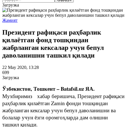
Загрузка
Жамият
Президент рафиқаси раҳбарлик
қилаётган фонд тошқиндан
жабрланган кексалар учун бепул
даволанишни ташкил қилади
22 May 2020, 13:28
699
Загрузка
Ўзбекистон, Тошкент – Batafsil.uz ЯА.
Мухбиримиз хабар беришича, Президент рафиқаси
раҳбарлик қилаётган Zamin фонди тошқиндан
жабрланган кексалар учун бепул даволанишни ва
болалар учун ёзги оромгоҳларда дам олишни
ташкил қилади.