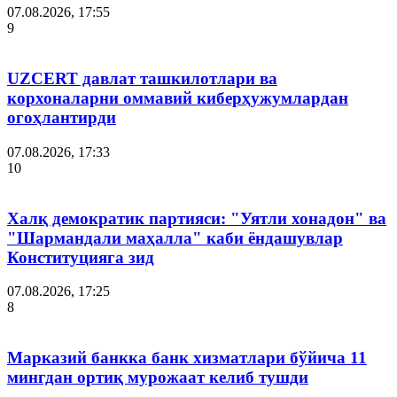
07.08.2026, 17:55
9
UZCERT давлат ташкилотлари ва
корхоналарни оммавий киберҳужумлардан
огоҳлантирди
07.08.2026, 17:33
10
Халқ демократик партияси: "Уятли хонадон" ва
"Шармандали маҳалла" каби ёндашувлар
Конституцияга зид
07.08.2026, 17:25
8
Марказий банкка банк хизматлари бўйича 11
мингдан ортиқ мурожаат келиб тушди