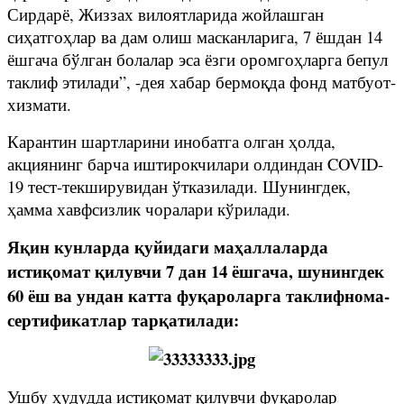
Сирдарё, Жиззах вилоятларида жойлашган
сиҳатгоҳлар ва дам олиш масканларига, 7 ёшдан 14
ёшгача бўлган болалар эса ёзги оромгоҳларга бепул
таклиф этилади”, -дея хабар бермоқда фонд матбуот-
хизмати.
Карантин шартларини инобатга олган ҳолда,
акциянинг барча иштирокчилари олдиндан COVID-
19 тест-текширувидан ўтказилади. Шунингдек,
ҳамма хавфсизлик чоралари кўрилади.
Яқин кунларда қуйидаги маҳаллаларда
истиқомат қилувчи 7 дан 14 ёшгача, шунингдек
60 ёш ва ундан катта фуқароларга таклифнома-
сертификатлар тарқатилади:
Ушбу ҳудудда истиқомат қилувчи фуқаролар