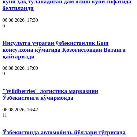
куни ҳақ тўланадиган дам олиш куни сифатида
белгиланди
06.08.2026, 17:30
6
Инсультга учраган ўзбекистонлик Бош
консулхона кўмагида Қозоғистондан Ватанга
қайтарилди
06.08.2026, 17:00
9
"Wildberries" логистика марказини
Ўзбекистонга кўчирмоқда
06.08.2026, 16:42
11
Ўзбекистонда автомобиль йўллари тўғрисида