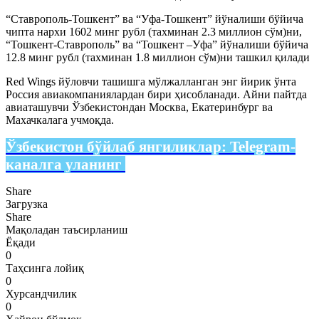
“Ставрополь-Тошкент” ва “Уфа-Тошкент” йўналиши бўйича
чипта нархи 1602 минг рубл (тахминан 2.3 миллион сўм)ни,
“Тошкент-Ставрополь” ва “Тошкент –Уфа” йўналиши бўйича
12.8 минг рубл (тахминан 1.8 миллион сўм)ни ташкил қилади
Red Wings йўловчи ташишга мўлжалланган энг йирик ўнта
Россия авиакомпаниялардан бири ҳисобланади. Айни пайтда
авиаташувчи Ўзбекистондан Москва, Екатеринбург ва
Махачкалага учмоқда.
Ўзбекистон бўйлаб янгиликлар:
Telegram-
каналга уланинг
Share
Загрузка
Share
Мақоладан таъсирланиш
Ёқади
0
Таҳсинга лойиқ
0
Хурсандчилик
0