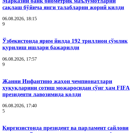
Марказий банк биометрик маълумотларни
сақлаш бўйича янги талабларни жорий қилди
06.08.2026, 18:15
9
Ўзбекистонда ярим йилда 192 триллион сўмлик
қурилиш ишлари бажарилди
06.08.2026, 17:57
9
Жанни Инфантино жаҳон чемпионатлари
ҳуқуқларини сотиш можаросидан сўнг ҳам FIFA
президенти лавозимида қолди
06.08.2026, 17:40
5
Қирғизистонда президент ва парламент сайлови