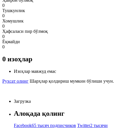
Ҳайрон бўлмоқ
0
Тушкунлик
0
Хомушлик
0
Ҳафсаласи пир бўлмоқ
0
Ёқмайди
0
0
изоҳлар
Изоҳлар мавжуд емас
Рухсат олинг
Шарҳлар қолдириш мумкин бўлиши учун.
Загрузка
Алоқада қолинг
Facebook
65 тысяч подписчиков
Twitter
2 тысячи