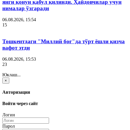
янги қонун қабул қилинди. Ҳайдовчилар учун
нималар ўзгаради
06.08.2026, 15:54
15
Тошкентдаги "Миллий боғ"да тўрт ёшли қизча
вафот этди
06.08.2026, 15:53
23
Юклаш...
×
Авторизация
Войти через сайт
Логин
Парол