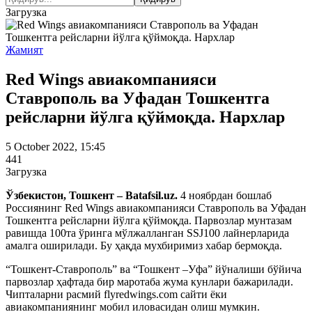
Загрузка
Жамият
Red Wings авиакомпанияси
Ставрополь ва Уфадан Тошкентга
рейсларни йўлга қўймоқда. Нархлар
5 October 2022, 15:45
441
Загрузка
Ўзбекистон, Тошкент – Batafsil.uz.
4 ноябрдан бошлаб
Россиянинг Red Wings авиакомпанияси Ставрополь ва Уфадан
Тошкентга рейсларни йўлга қўймоқда. Парвозлар мунтазам
равишда 100та ўринга мўлжалланган SSJ100 лайнерларида
амалга оширилади. Бу ҳақда мухбиримиз хабар бермоқда.
“Тошкент-Ставрополь” ва “Тошкент –Уфа” йўналиши бўйича
парвозлар ҳафтада бир маротаба жума кунлари бажарилади.
Чипталарни расмий flyredwings.com сайти ёки
авиакомпаниянинг мобил иловасидан олиш мумкин.