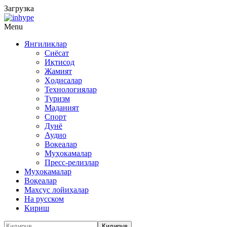
Загрузка
Menu
Янгиликлар
Сиёсат
Иқтисод
Жамият
Ҳодисалар
Технологиялар
Туризм
Маданият
Спорт
Дунё
Аудио
Воқеалар
Муҳокамалар
Пресс-релизлар
Муҳокамалар
Воқеалар
Махсус лойиҳалар
На русском
Кириш