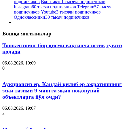
подписчиков
Вконтакте
1 тысяча подписчиков
Instagram
60 тысяч подписчиков
Telegram
57 тысяч
подписчиков
Youtube
3 тысячи подписчиков
Одноклассники
30 тысяч подписчиков
Бошқа янгиликлар
Тошкентнинг бир қисми вақтинча иссиқ сувсиз
қолади
06.08.2026, 19:09
0
Аукционсиз ер. Қандай қилиб ер ажратишнинг
эски тизими 9 мингга яқин ноқонуний
объектларга йўл очди?
06.08.2026, 19:07
2