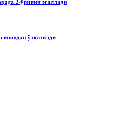
қада 2-ўринни эгаллади
 синовдан ўтказилди