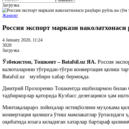
Загрузка
Жамият
Россия экспорт маркази ваколатхонаси
4 January 2020, 11:24
3028
Загрузка
Ўзбекистон, Тошкент – Batafsil.uz ЯА.
Россия экспо
валюталарини тўғридан-тўғри конвертация қилиш тар
Batafsil.uz мухбири хабар бермоқда.
Дмитрий Прохоренко Тошкентда ишбилармон билан бў
тадбиркорлар қаторида Кузбасс делегацияси ҳам ишти
Минтақалараро лойиҳалар истиқболини муҳокама қила
конвертация қилишга ўтиш мамлакатлар ўртасидаги ҳ
оқибатида юзага келадиган хатарлар бартараф қилини