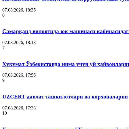
07.08.2026, 18:35
0
Самарқанд вилоятида юк машинаси кабинасидаги
07.08.2026, 18:13
7
Ҳукумат Ўзбекистонда нима учун уй ҳайвонлар
07.08.2026, 17:55
9
UZCERT давлат ташкилотлари ва корхоналарни
07.08.2026, 17:33
10