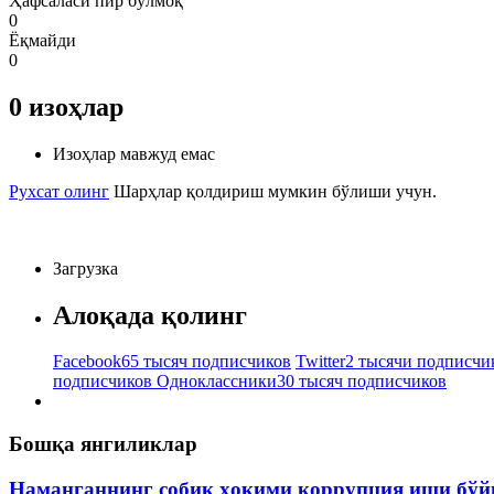
Ҳафсаласи пир бўлмоқ
0
Ёқмайди
0
0
изоҳлар
Изоҳлар мавжуд емас
Рухсат олинг
Шарҳлар қолдириш мумкин бўлиши учун.
Загрузка
Алоқада қолинг
Facebook
65 тысяч подписчиков
Twitter
2 тысячи подписчи
подписчиков
Одноклассники
30 тысяч подписчиков
Бошқа янгиликлар
Наманганнинг собиқ ҳокими коррупция иши бўй