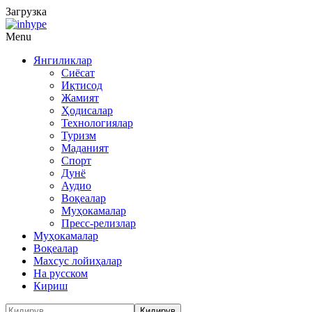
Загрузка
Menu
Янгиликлар
Сиёсат
Иқтисод
Жамият
Ҳодисалар
Технологиялар
Туризм
Маданият
Спорт
Дунё
Аудио
Воқеалар
Муҳокамалар
Пресс-релизлар
Муҳокамалар
Воқеалар
Махсус лойиҳалар
На русском
Кириш