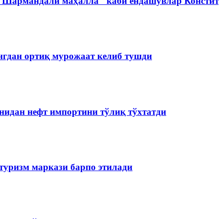
 "Шармандали маҳалла" каби ёндашувлар Констит
нгдан ортиқ мурожаат келиб тушди
нидан нефт импортини тўлиқ тўхтатди
туризм маркази барпо этилади