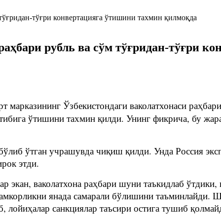
 раҳбари рубль ва сўм тўғридан-тўғри к
рт марказининг Ўзбекистондаги ваколатхонаси раҳбар
тибига ўтишини тахмин қилди. Унинг фикрича, бу жар
либ ўтган учрашувда чиқиш қилди. Унда Россия экспо
рок этди.
р экан, ваколатхона раҳбари шуни таъкидлаб ўтдики, 
амкорликни янада самарали бўлишини таъминлайди. Шу
б, лойиҳалар санкциялар таъсири остига тушиб қолмай