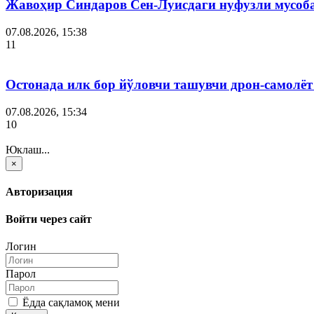
Жавоҳир Синдаров Сен-Луисдаги нуфузли мусоба
07.08.2026, 15:38
11
Остонада илк бор йўловчи ташувчи дрон-самолёт
07.08.2026, 15:34
10
Юклаш...
×
Авторизация
Войти через сайт
Логин
Парол
Ёдда сақламоқ мени