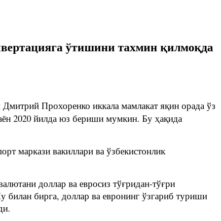
онвертацияга ўтишини тахмин қилмоқда
и Дмитрий Прохоренко иккала мамлакат яқин орада ўз
аён 2020 йилда юз бериши мумкин. Бу ҳақида
рт маркази вакиллари ва ўзбекистонлик
валютани доллар ва евросиз тўғридан-тўғри
 билан бирга, доллар ва евронинг ўзгариб туриши
ди.