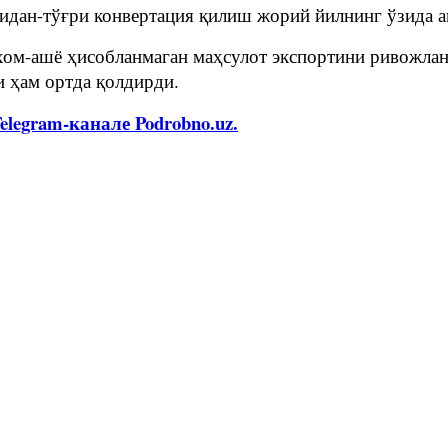
ғридан-тўғри конвертация қилиш жорий йилнинг ўзид
хом-ашё ҳисобланмаган маҳсулот экспортини ривожла
и ҳам ортда қолдирди.
legram-канале Podrobno.uz.