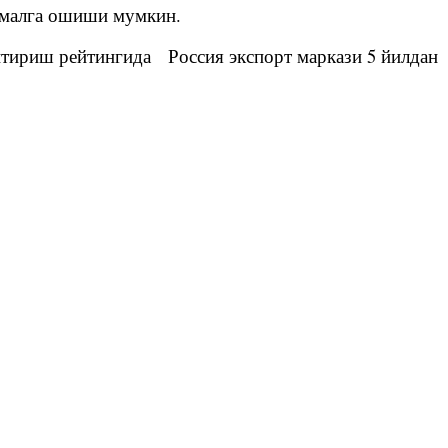
а амалга ошиши мумкин.
нтириш рейтингида Россия экспорт маркази 5 йилдан