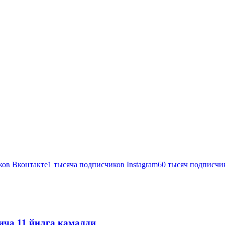
ков
Вконтакте
1 тысяча подписчиков
Instagram
60 тысяч подписчи
ича 11 йилга қамалди