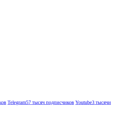
ков
Telegram
57 тысяч подписчиков
Youtube
3 тысячи