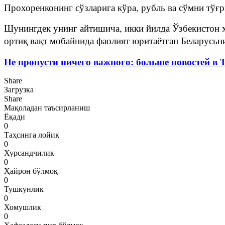
Прохоренконинг сўзларига кўра, рубль ва сўмни тў
Шунингдек унинг айтишича, икки йилда Ўзбекистон 
ортиқ вақт мобайнида фаолият юритаётган Беларусьн
Не пропусти ничего важного: больше новостей в Te
Share
Загрузка
Share
Мақоладан таъсирланиш
Ёқади
0
Таҳсинга лойиқ
0
Хурсандчилик
0
Ҳайрон бўлмоқ
0
Тушкунлик
0
Хомушлик
0