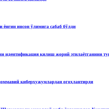
 ёнғин инсон ўлимига сабаб бўлди
ини идентификация қилиш жорий этилаётганини т
 оммавий киберҳужумлардан огоҳлантирди