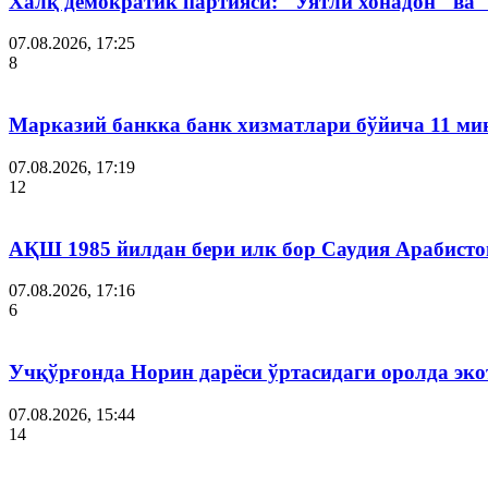
Халқ демократик партияси: "Уятли хонадон" ва
07.08.2026, 17:25
8
Марказий банкка банк хизматлари бўйича 11 ми
07.08.2026, 17:19
12
АҚШ 1985 йилдан бери илк бор Саудия Арабисто
07.08.2026, 17:16
6
Учқўрғонда Норин дарёси ўртасидаги оролда эко
07.08.2026, 15:44
14