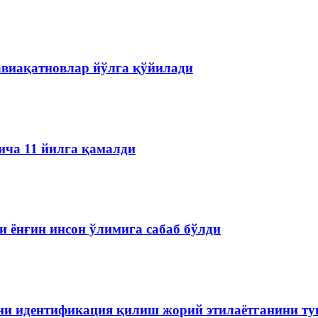
авиақатновлар йўлга қўйилади
ича 11 йилга қамалди
 ёнғин инсон ўлимига сабаб бўлди
ини идентификация қилиш жорий этилаётганини т