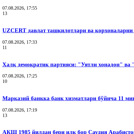
07.08.2026, 17:55
13
UZCERT давлат ташкилотлари ва корхоналарни
07.08.2026, 17:33
11
Халқ демократик партияси: "Уятли хонадон" ва
07.08.2026, 17:25
10
Марказий банкка банк хизматлари бўйича 11 ми
07.08.2026, 17:19
13
АҚШ 1985 йилдан бери илк бор Саудия Арабисто