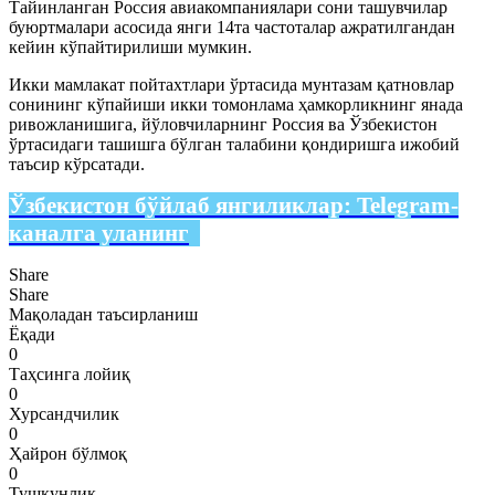
Тайинланган Россия авиакомпаниялари сони ташувчилар
буюртмалари асосида янги 14та частоталар ажратилгандан
кейин кўпайтирилиши мумкин.
Икки мамлакат пойтахтлари ўртасида мунтазам қатновлар
сонининг кўпайиши икки томонлама ҳамкорликнинг янада
ривожланишига, йўловчиларнинг Россия ва Ўзбекистон
ўртасидаги ташишга бўлган талабини қондиришга ижобий
таъсир кўрсатади.
Ўзбекистон бўйлаб янгиликлар:
Telegram-
каналга уланинг
Share
Share
Мақоладан таъсирланиш
Ёқади
0
Таҳсинга лойиқ
0
Хурсандчилик
0
Ҳайрон бўлмоқ
0
Тушкунлик