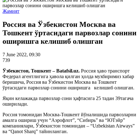
Жамият
Россия ва Ўзбекистон Москва ва
Тошкент ўртасидаги парвозлар сонини
оширишга келишиб олишган
7 June 2022, 09:30
739
Ўзбекистон, Тошкент – Batafsil.uz.
Россия ҳаво транспорт
Федерал агентлигига ҳавола қилган ҳолда мухбиримиз хабар
беришича, Россия ва Ўзбекистон Москва ва Тошкент
ўртасидаги парвозлар сонини оширишга келишиб олишган.
Яқин келажакда парвозлар сони ҳафтасига 25 тадан 39тагача
оширилади.
Россия томонидан Москва-Тошкент йўналишида парвозларни
амалга ошириш учун “Аэрофлот”, “Сибирь” ва “ЮТэйр”
компаниялари, Ўзбекистон томонидан – “Uzbekistan Airways”
ва “Qanot Sharq” тайинланган.