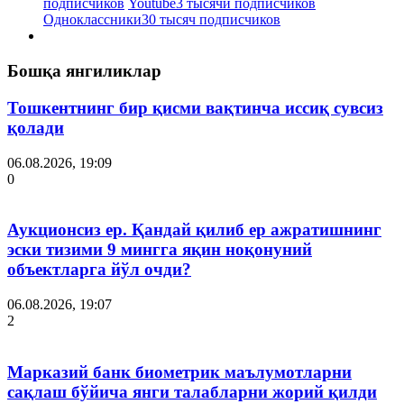
подписчиков
Youtube
3 тысячи подписчиков
Одноклассники
30 тысяч подписчиков
Бошқа янгиликлар
Тошкентнинг бир қисми вақтинча иссиқ сувсиз
қолади
06.08.2026, 19:09
0
Аукционсиз ер. Қандай қилиб ер ажратишнинг
эски тизими 9 мингга яқин ноқонуний
объектларга йўл очди?
06.08.2026, 19:07
2
Марказий банк биометрик маълумотларни
сақлаш бўйича янги талабларни жорий қилди