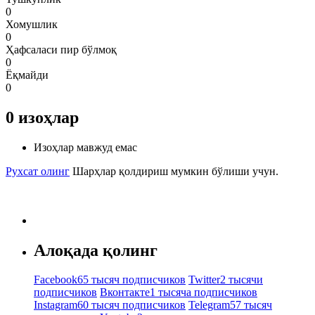
0
Хомушлик
0
Ҳафсаласи пир бўлмоқ
0
Ёқмайди
0
0
изоҳлар
Изоҳлар мавжуд емас
Рухсат олинг
Шарҳлар қолдириш мумкин бўлиши учун.
Алоқада қолинг
Facebook
65 тысяч подписчиков
Twitter
2 тысячи
подписчиков
Вконтакте
1 тысяча подписчиков
Instagram
60 тысяч подписчиков
Telegram
57 тысяч