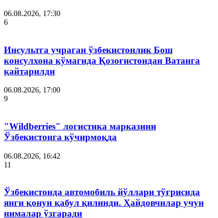
06.08.2026, 17:30
6
Инсультга учраган ўзбекистонлик Бош
консулхона кўмагида Қозоғистондан Ватанга
қайтарилди
06.08.2026, 17:00
9
"Wildberries" логистика марказини
Ўзбекистонга кўчирмоқда
06.08.2026, 16:42
11
Ўзбекистонда автомобиль йўллари тўғрисида
янги қонун қабул қилинди. Ҳайдовчилар учун
нималар ўзгаради