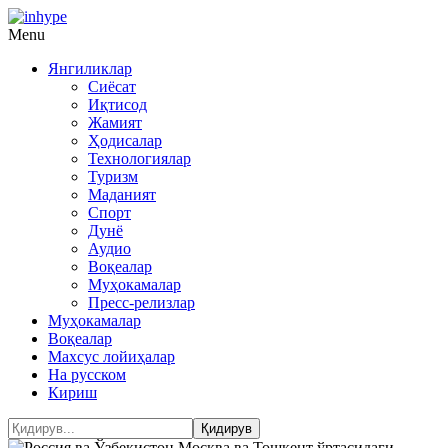
Menu
Янгиликлар
Сиёсат
Иқтисод
Жамият
Ҳодисалар
Технологиялар
Туризм
Маданият
Спорт
Дунё
Аудио
Воқеалар
Муҳокамалар
Пресс-релизлар
Муҳокамалар
Воқеалар
Махсус лойиҳалар
На русском
Кириш