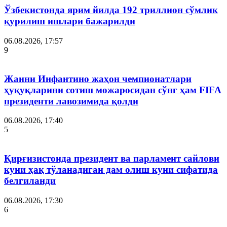
Ўзбекистонда ярим йилда 192 триллион сўмлик
қурилиш ишлари бажарилди
06.08.2026, 17:57
9
Жанни Инфантино жаҳон чемпионатлари
ҳуқуқларини сотиш можаросидан сўнг ҳам FIFA
президенти лавозимида қолди
06.08.2026, 17:40
5
Қирғизистонда президент ва парламент сайлови
куни ҳақ тўланадиган дам олиш куни сифатида
белгиланди
06.08.2026, 17:30
6