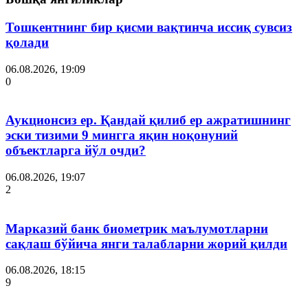
Тошкентнинг бир қисми вақтинча иссиқ сувсиз
қолади
06.08.2026, 19:09
0
Аукционсиз ер. Қандай қилиб ер ажратишнинг
эски тизими 9 мингга яқин ноқонуний
объектларга йўл очди?
06.08.2026, 19:07
2
Марказий банк биометрик маълумотларни
сақлаш бўйича янги талабларни жорий қилди
06.08.2026, 18:15
9