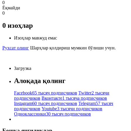
0
Ёқмайди
0
0
изоҳлар
Изоҳлар мавжуд емас
Рухсат олинг
Шарҳлар қолдириш мумкин бўлиши учун.
Загрузка
Алоқада қолинг
Facebook
65 тысяч подписчиков
Twitter
2 тысячи
подписчиков
Вконтакте
1 тысяча подписчиков
Instagram
60 тысяч подписчиков
Telegram
57 тысяч
подписчиков
Youtube
3 тысячи подписчиков
Одноклассники
30 тысяч подписчиков
Бошқа янгиликлар