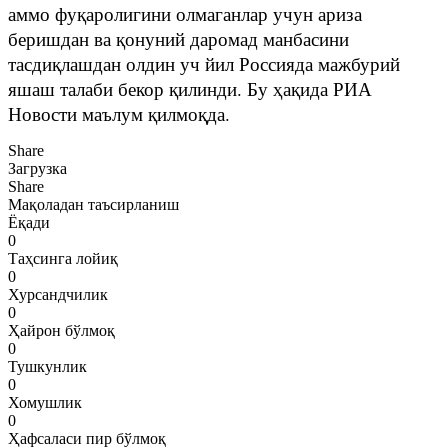
аммо фуқаролигини олмаганлар учун ариза
беришдан ва қонуний даромад манбасини
тасдиқлашдан олдин уч йил Россияда мажбурий
яшаш талаби бекор қилинди. Бу ҳақида РИА
Новости маълум қилмоқда.
Share
Загрузка
Share
Мақоладан таъсирланиш
Ёқади
0
Таҳсинга лойиқ
0
Хурсандчилик
0
Ҳайрон бўлмоқ
0
Тушкунлик
0
Хомушлик
0
Ҳафсаласи пир бўлмоқ