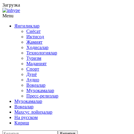
Загрузка
Menu
Янгиликлар
Сиёсат
Иқтисод
Жамият
Ҳодисалар
Технологиялар
Туризм
Маданият
Спорт
Дунё
Аудио
Воқеалар
Муҳокамалар
Пресс-релизлар
Муҳокамалар
Воқеалар
Махсус лойиҳалар
На русском
Кириш