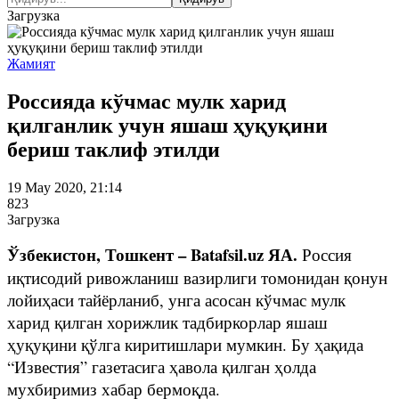
Загрузка
Жамият
Россияда кўчмас мулк харид
қилганлик учун яшаш ҳуқуқини
бериш таклиф этилди
19 May 2020, 21:14
823
Загрузка
Ўзбекистон, Тошкент – Batafsil.uz ЯА.
Россия
иқтисодий ривожланиш вазирлиги томонидан қонун
лойиҳаси тайёрланиб, унга асосан кўчмас мулк
харид қилган хорижлик тадбиркорлар яшаш
ҳуқуқини қўлга киритишлари мумкин. Бу ҳақида
“Известия” газетасига ҳавола қилган ҳолда
мухбиримиз хабар бермоқда.