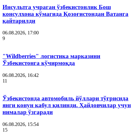
Инсультга учраган ўзбекистонлик Бош
консулхона кўмагида Қозоғистондан Ватанга
қайтарилди
06.08.2026, 17:00
9
"Wildberries" логистика марказини
Ўзбекистонга кўчирмоқда
06.08.2026, 16:42
11
Ўзбекистонда автомобиль йўллари тўғрисида
янги қонун қабул қилинди. Ҳайдовчилар учун
нималар ўзгаради
06.08.2026, 15:54
15