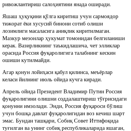
ривожлантириш салоҳиятини янада оширади.
Яшаш ҳуқуқини қўлга киритиш учун сармоядор
тижорат ёки хусусий бинони сотиб олиши
лозимлиги масаласига аниқлик киритилмаган.
Мазкур мезонлар ҳукумат томонидан белгиланиши
керак. Вазирликнинг таъкидлашича, чет элликлар
орасида Россия фуқаролигига талабнинг кескин
ошиши кутилмайди.
Агар қонун лойиҳаси қабул қилинса, меъёрлар
келаси йилнинг июль ойида кучга киради.
Апрель ойида Президент Владимир Путин Россия
фуқаролигини олишни соддалаштириш тўғрисидаги
қонунни имзолади. Энди, Россия фуқароси бўлиш
учун бошқа давлат фуқаролигидан воз кечиш шарт
эмас. Бундан ташқари, Собиқ Совет Иттифоқида
туғилган ва унинг собиқ республикаларида яшаган,