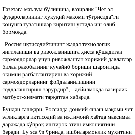
Газетага маълум бўлишича, вазирлик "Чет эл
фуқароларининг ҳуқуқий мақоми тўғрисида"ги
қонунга тузатишлар киритиш устида иш олиб
бормоқда.
"Россия иқтисодиётининг жадал технологик
янгиланиши ва ривожланишига ҳисса қўшадиган
сармоядорлар учун ривожланган хорижий давлатлар
билан рақобатнинг кучайиб бориши шароитида
оқимни рағбатлантириш ва хорижий
сармоядорларнинг фойдаланилишини
соддалаштириш зарурдир", - дейилмоқда вазирлик
матбуот-хизмати тарқатган хабарда.
Бундан ташқари, Россияда доимий яшаш мақоми чет
элликларга иқтисодий ва ижтимоий ҳаётда максимал
даражада кўпроқ иштирок этиш имкониятини
беради. Бу эса ўз ўрнида, ишбилармонлик муҳитини