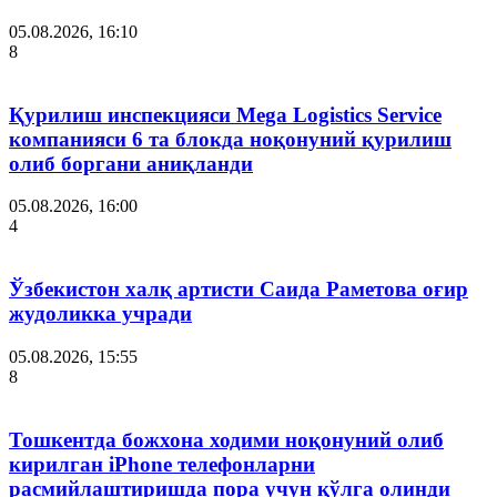
05.08.2026, 16:10
8
Қурилиш инспекцияси Мega Logistics Service
компанияси 6 та блокда ноқонуний қурилиш
олиб боргани аниқланди
05.08.2026, 16:00
4
Ўзбекистон халқ артисти Саида Раметова оғир
жудоликка учради
05.08.2026, 15:55
8
Тошкентда божхона ходими ноқонуний олиб
кирилган iPhone телефонларни
расмийлаштиришда пора учун қўлга олинди