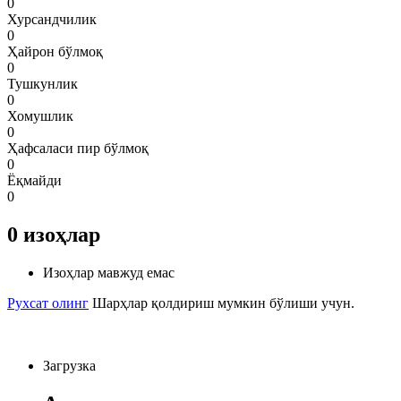
0
Хурсандчилик
0
Ҳайрон бўлмоқ
0
Тушкунлик
0
Хомушлик
0
Ҳафсаласи пир бўлмоқ
0
Ёқмайди
0
0
изоҳлар
Изоҳлар мавжуд емас
Рухсат олинг
Шарҳлар қолдириш мумкин бўлиши учун.
Загрузка