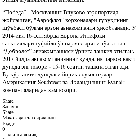
“Победа” - Москванинг Внуково аэропортида
жойлашган, "Аэрофлот" корхоналари гуруҳининг
шўъбаси бўлган арзон авиакомпания ҳисобланади. У
2014-йил 16-сентябрда Европа Иттифоқи
санкциялари туфайли ўз парвозларини тўхтатган
“Добролёт” авиакомпанияси ўрнига ташкил этилган.
2017 йилда авиакомпаниянинг кундалик парвоз вақти
дунёда энг юқори - 15-16 соатни ташкил этган эди.
Бу кўрсаткич дунёдаги йирик лоукостерлар -
Американинг Southwest ва Ирландиянинг Ryanair
компанияларидан ҳам юқори.
Share
Загрузка
Share
Мақоладан таъсирланиш
Ёқади
0
Таҳсинга лойиқ