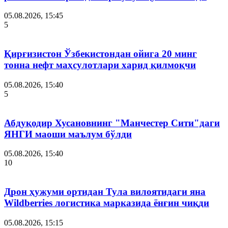
05.08.2026, 15:45
5
Қирғизистон Ўзбекистондан ойига 20 минг
тонна нефт маҳсулотлари харид қилмоқчи
05.08.2026, 15:40
5
Абдуқодир Хусановнинг "Манчестер Сити"даги
ЯНГИ маоши маълум бўлди
05.08.2026, 15:40
10
Дрон ҳужуми ортидан Тула вилоятидаги яна
Wildberries логистика марказида ёнғин чиқди
05.08.2026, 15:15