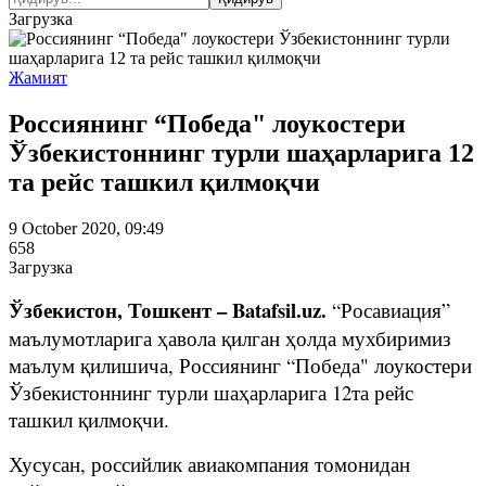
Загрузка
Жамият
Россиянинг “Победа" лоукостери
Ўзбекистоннинг турли шаҳарларига 12
та рейс ташкил қилмоқчи
9 October 2020, 09:49
658
Загрузка
Ўзбекистон, Тошкент – Batafsil.uz.
“Росавиация”
маълумотларига ҳавола қилган ҳолда мухбиримиз
маълум қилишича, Россиянинг “Победа" лоукостери
Ўзбекистоннинг турли шаҳарларига 12та рейс
ташкил қилмоқчи.
Хусусан, российлик авиакомпания томонидан