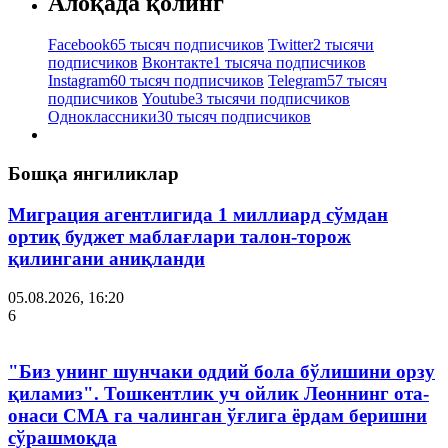
Алоқада қолинг
Facebook
65 тысяч подписчиков
Twitter
2 тысячи
подписчиков
Вконтакте
1 тысяча подписчиков
Instagram
60 тысяч подписчиков
Telegram
57 тысяч
подписчиков
Youtube
3 тысячи подписчиков
Одноклассники
30 тысяч подписчиков
Бошқа янгиликлар
Миграция агентлигида 1 миллиард сўмдан
ортиқ буджет маблағлари талон-торож
қилингани аниқланди
05.08.2026, 16:20
6
"Биз унинг шунчаки оддий бола бўлишини орзу
қиламиз". Тошкентлик уч ойлик Леоннинг ота-
онаси СМА га чалинган ўғлига ёрдам беришни
сўрашмоқда