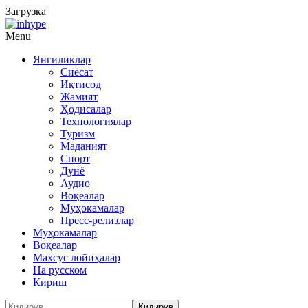
Загрузка
Menu
Янгиликлар
Сиёсат
Иқтисод
Жамият
Ҳодисалар
Технологиялар
Туризм
Маданият
Спорт
Дунё
Аудио
Воқеалар
Муҳокамалар
Пресс-релизлар
Муҳокамалар
Воқеалар
Махсус лойиҳалар
На русском
Кириш