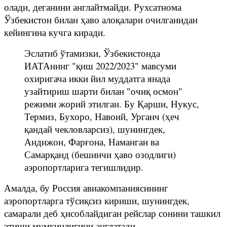
олади, деганини англайтмайди. Рухсатнома
Ўзбекистон билан ҳаво алоқалари очилганидан
кейингина кучга киради.
Эслатиб ўтамизки, Ўзбекистонда
ИАТАнинг "қиш 2022/2023" мавсуми
охиригача икки йил муддатга янада
узайтириш шарти билан "очиқ осмон"
режими жорий этилган. Бу Қарши, Нукус,
Термиз, Бухоро, Навоий, Урганч (ҳеч
қандай чекловларсиз), шунингдек,
Андижон, Фарғона, Наманган ва
Самарқанд (бешинчи ҳаво озодлиги)
аэропортларига тегишлидир.
Амалда, бу Россия авиакомпаниясининг
аэропортларга тўсиқсиз кириши, шунингдек,
самарали деб ҳисоблайдиган рейслар сонини ташкил
этиши мумкинлигини англатади.