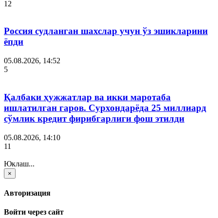
12
Россия судланган шахслар учун ўз эшикларини
ёпди
05.08.2026, 14:52
5
Қалбаки ҳужжатлар ва икки маротаба
ишлатилган гаров. Сурхондарёда 25 миллиард
сўмлик кредит фирибгарлиги фош этилди
05.08.2026, 14:10
11
Юклаш...
×
Авторизация
Войти через сайт