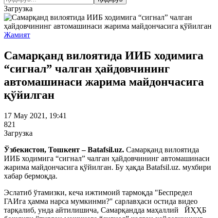
Загрузка
Жамият
Самарқанд вилоятида ИИБ ходимига
“сигнал” чалган ҳайдовчининг
автомашинаси жарима майдончасига
қўйилган
17 May 2021, 19:41
821
Загрузка
Ўзбекистон, Тошкент – Batafsil.uz.
Самарқанд вилоятида
ИИБ ходимига “сигнал” чалган ҳайдовчининг автомашинаси
жарима майдончасига қўйилган. Бу ҳақда Batafsil.uz. мухбири
хабар бермоқда.
Эслатиб ўтамизки, кеча ижтимоий тармоқда "Беспредел
ГАИга ҳамма нарса мумкинми?" сарлавҳаси остида видео
тарқалиб, унда айтилишича, Самарқандда маҳаллий ЙҲҲБ