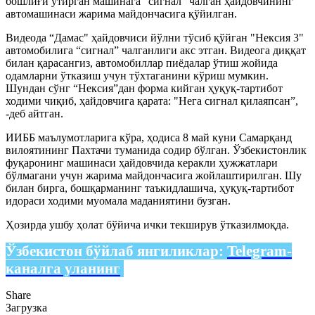
бошлиғи ўтирган машинага “сигнал” чалган ҳайдовчининг
автомашинаси жарима майдончасига қўйилган.
Видеода “Дамас" ҳайдовчиси йўлни тўсиб қўйган "Нексия 3"
автомобилига “сигнал” чалганлиги акс этган. Видеога диққат
билан қарасангиз, автомобиллар пиёдалар ўтиш жойида
одамларни ўтказиш учун тўхтаганини кўриш мумкин.
Шундан сўнг “Нексия”дан форма кийган ҳуқуқ-тартибот
ходими чиқиб, ҳайдовчига қарата: "Нега сигнал қилаяпсан”,
-деб айтган.
ИИББ маълумотларига кўра, ҳодиса 8 май куни Самарқанд
вилоятининг Пахтачи туманида содир бўлган. Ўзбекистонлик
фуқаронинг машинаси ҳайдовчида керакли ҳужжатлари
бўлмагани учун жарима майдончасига жойлаштирилган. Шу
билан бирга, бошқарманинг таъкидлашича, ҳуқуқ-тартибот
идораси ходими муомала маданиятини бузган.
Ҳозирда ушбу ҳолат бўйича ички текширув ўтказилмоқда.
Ўзбекистон бўйлаб янгиликлар:
Telegram-
каналга уланинг
Share
Загрузка