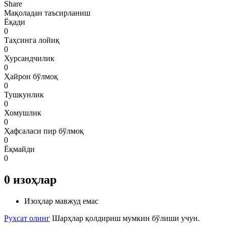
Share
Мақоладан таъсирланиш
Ёқади
0
Таҳсинга лойиқ
0
Хурсандчилик
0
Ҳайрон бўлмоқ
0
Тушкунлик
0
Хомушлик
0
Ҳафсаласи пир бўлмоқ
0
Ёқмайди
0
0
изоҳлар
Изоҳлар мавжуд емас
Рухсат олинг
Шарҳлар қолдириш мумкин бўлиши учун.