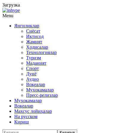
Загрузка
Menu
Янгиликлар
Сиёсат
Иқтисод
Жамият
Ҳодисалар
Технологиялар
Туризм
Маданият
Спорт
Дунё
Аудио
Воқеалар
Муҳокамалар
Пресс-релизлар
Муҳокамалар
Воқеалар
Махсус лойиҳалар
На русском
Кириш