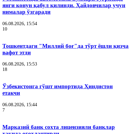
янги қонун қабул қилинди. Ҳайдовчилар учун
нималар ўзгаради
06.08.2026, 15:54
10
Тошкентдаги "Миллий боғ"да тўрт ёшли қизча
вафот этди
06.08.2026, 15:53
18
Ўзбекистонга гўшт импортида Ҳиндистон
етакчи
06.08.2026, 15:44
7
Марказий банк сохта лицензияли банклар
ҳақида огоҳлантирди