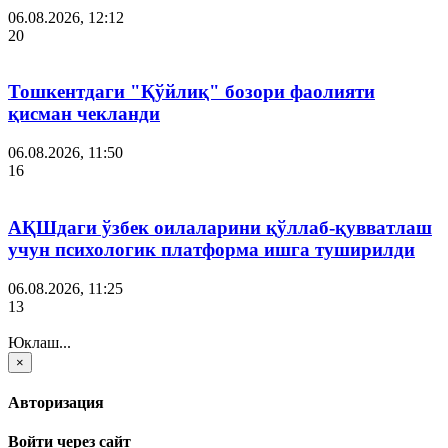
06.08.2026, 12:12
20
Тошкентдаги "Қўйлиқ" бозори фаолияти
қисман чекланди
06.08.2026, 11:50
16
АҚШдаги ўзбек оилаларини қўллаб-қувватлаш
учун психологик платформа ишга туширилди
06.08.2026, 11:25
13
Юклаш...
×
Авторизация
Войти через сайт