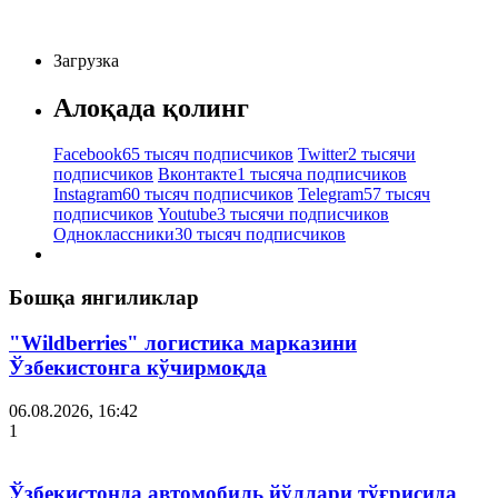
Загрузка
Алоқада қолинг
Facebook
65 тысяч подписчиков
Twitter
2 тысячи
подписчиков
Вконтакте
1 тысяча подписчиков
Instagram
60 тысяч подписчиков
Telegram
57 тысяч
подписчиков
Youtube
3 тысячи подписчиков
Одноклассники
30 тысяч подписчиков
Бошқа янгиликлар
"Wildberries" логистика марказини
Ўзбекистонга кўчирмоқда
06.08.2026, 16:42
1
Ўзбекистонда автомобиль йўллари тўғрисида