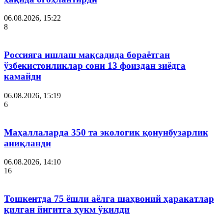
06.08.2026, 15:22
8
Россияга ишлаш мақсадида бораётган
ўзбекистонликлар сони 13 фоиздан зиёдга
камайди
06.08.2026, 15:19
6
Маҳаллаларда 350 та экологик қонунбузарлик
аниқланди
06.08.2026, 14:10
16
Тошкентда 75 ёшли аёлга шаҳвоний ҳаракатлар
қилган йигитга ҳукм ўқилди