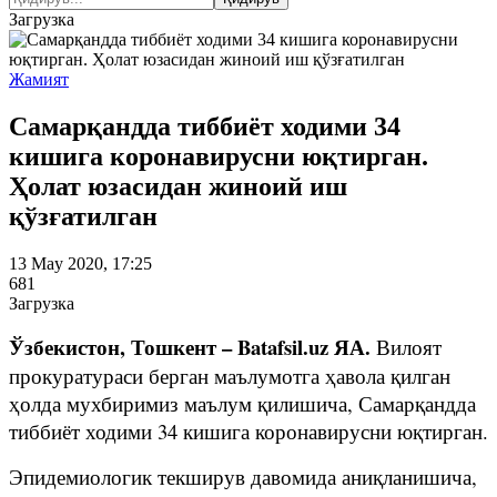
Загрузка
Жамият
Самарқандда тиббиёт ходими 34
кишига коронавирусни юқтирган.
Ҳолат юзасидан жиноий иш
қўзғатилган
13 May 2020, 17:25
681
Загрузка
Ўзбекистон, Тошкент – Batafsil.uz ЯА.
Вилоят
прокуратураси берган маълумотга ҳавола қилган
ҳолда мухбиримиз маълум қилишича, Самарқандда
тиббиёт ходими 34 кишига коронавирусни юқтирган.
Эпидемиологик текширув давомида аниқланишича,