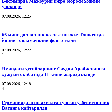
Бектемирда Мажбурий ижро бюроси ходими
ушланди
07.08.2026, 12:25
1
66 минг долларлик коттеж низоси: Тошкентда
йирик товламачилик фош этилди
07.08.2026, 12:22
1
Ямандаги ҳусийларнинг Саудия Арабистонига
ҳужуми оқибатида 11 киши жароҳатланди
07.08.2026, 12:18
4
Германияда оғир аҳволга тушган ўзбекистонлик
Ватанга қайтарилди