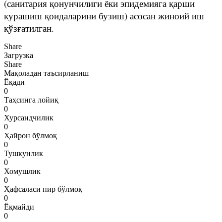
(санитария қонунчилиги ёки эпидемияга қарши
курашиш қоидаларини бузиш) асосан жиноий иш
қўзғатилган.
Share
Загрузка
Share
Мақоладан таъсирланиш
Ёқади
0
Таҳсинга лойиқ
0
Хурсандчилик
0
Ҳайрон бўлмоқ
0
Тушкунлик
0
Хомушлик
0
Ҳафсаласи пир бўлмоқ
0
Ёқмайди
0