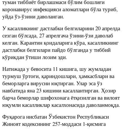
туман тиббиёт бирлашмаси бўлим бошлиғи
коронавирус инфекцияси аломатлари бўла туриб,
уйда ўз-ўзини даволанган.
У касалликнинг дастлабки белгиларини 20 апрелда
сезган бўлсада, 27 апрелгача ўзини-ўзи даволаб
келган. Карантин қоидаларига кўра, касалликнинг
дастлабки белгилари пайдо бўлганда у тиббий
кўрикдан ўтиши лозим эди.
Натижада у бевосита 11 кишига, шу жумладан
турмуш ўртоғи, қариндошлари, ҳамкасблари ва
беморларга вирусни юқтирган. Улар эса ўз
навбатида яна 23 кишини касаллантирган. Ҳозир
барча беморлар шифохонага ётқизилган ва вилоят
юқумли касалликлар касалхонасида даволанмоқда.
Фуқарога нисбатан Ўзбекистон Республикаси
Жиноят кодексининг 257-моддаси 1-қисмига