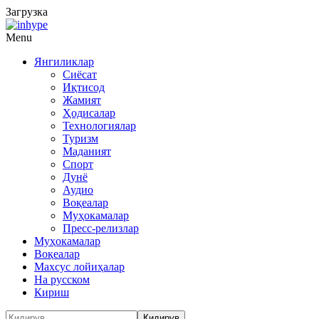
Загрузка
Menu
Янгиликлар
Сиёсат
Иқтисод
Жамият
Ҳодисалар
Технологиялар
Туризм
Маданият
Спорт
Дунё
Аудио
Воқеалар
Муҳокамалар
Пресс-релизлар
Муҳокамалар
Воқеалар
Махсус лойиҳалар
На русском
Кириш