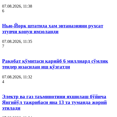
07.08.2026, 11:38
6
Нью-Йорк штатида ҳам эвтаназияни рухсат
этувчи қонун имзоланди
07.08.2026, 11:35
7
Рақобат қўмитаси қарийб 6 миллиард сўмлик
тендер юзасидан иш қўзғатди
07.08.2026, 11:32
4
Электр ва газ таъминотини яхшилаш бўйича
Янгийўл тажрибаси яна 13 та туманда жорий
этилади