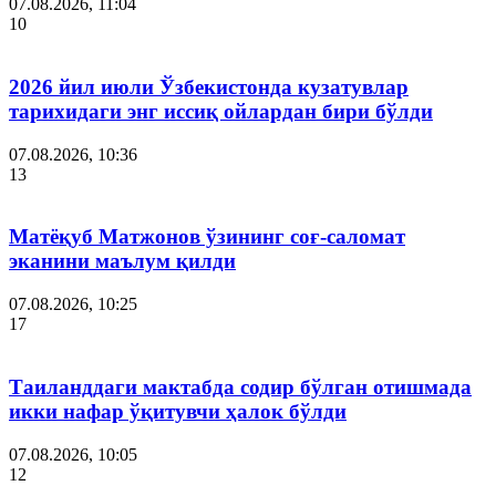
07.08.2026, 11:04
10
2026 йил июли Ўзбекистонда кузатувлар
тарихидаги энг иссиқ ойлардан бири бўлди
07.08.2026, 10:36
13
Матёқуб Матжонов ўзининг соғ-саломат
эканини маълум қилди
07.08.2026, 10:25
17
Таиланддаги мактабда содир бўлган отишмада
икки нафар ўқитувчи ҳалок бўлди
07.08.2026, 10:05
12