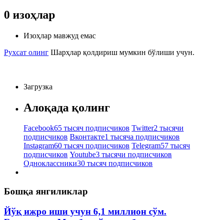
0
изоҳлар
Изоҳлар мавжуд емас
Рухсат олинг
Шарҳлар қолдириш мумкин бўлиши учун.
Загрузка
Алоқада қолинг
Facebook
65 тысяч подписчиков
Twitter
2 тысячи
подписчиков
Вконтакте
1 тысяча подписчиков
Instagram
60 тысяч подписчиков
Telegram
57 тысяч
подписчиков
Youtube
3 тысячи подписчиков
Одноклассники
30 тысяч подписчиков
Бошқа янгиликлар
Йўқ ижро иши учун 6,1 миллион сўм.