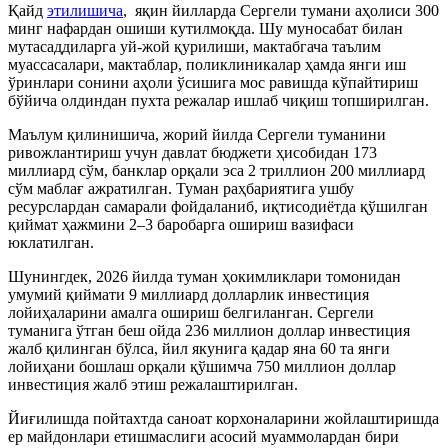
Қайд
этилишича
, яқин йилларда Сергели тумани аҳолиси 300
минг нафардан ошиши кутилмоқда. Шу муносабат билан
мутасаддиларга уй-жой қурилиши, мактабгача таълим
муассасалари, мактаблар, поликлиникалар ҳамда янги иш
ўринлари сонини аҳоли ўсишига мос равишда кўпайтириш
бўйича олдиндан пухта режалар ишлаб чиқиш топширилган.
Маълум қилинишича, жорий йилда Сергели туманини
ривожлантириш учун давлат бюджети ҳисобидан 173
миллиард сўм, банклар орқали эса 2 триллион 200 миллиард
сўм маблағ ажратилган. Туман раҳбариятига ушбу
ресурслардан самарали фойдаланиб, иқтисодиётда қўшилган
қиймат ҳажмини 2–3 баробарга ошириш вазифаси
юклатилган.
Шунингдек, 2026 йилда туман ҳокимликлари томонидан
умумий қиймати 9 миллиард долларлик инвестиция
лойиҳаларини амалга ошириш белгиланган. Сергели
туманига ўтган беш ойда 236 миллион доллар инвестиция
жалб қилинган бўлса, йил якунига қадар яна 60 та янги
лойиҳани бошлаш орқали қўшимча 750 миллион доллар
инвестиция жалб этиш режалаштирилган.
Йиғилишда пойтахтда саноат корхоналарини жойлаштиришда
ер майдонлари етишмаслиги асосий муаммолардан бири