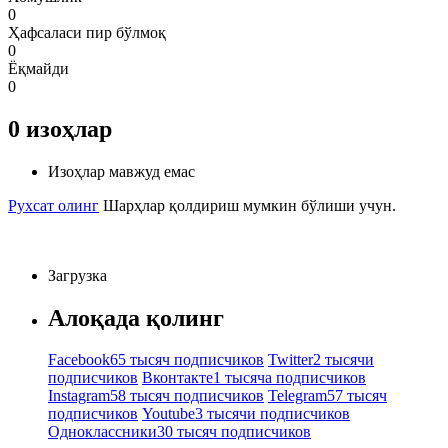
0
Ҳафсаласи пир бўлмоқ
0
Ёқмайди
0
0
изоҳлар
Изоҳлар мавжуд емас
Рухсат олинг
Шарҳлар қолдириш мумкин бўлиши учун.
Загрузка
Алоқада қолинг
Facebook
65 тысяч подписчиков
Twitter
2 тысячи
подписчиков
Вконтакте
1 тысяча подписчиков
Instagram
58 тысяч подписчиков
Telegram
57 тысяч
подписчиков
Youtube
3 тысячи подписчиков
Одноклассники
30 тысяч подписчиков