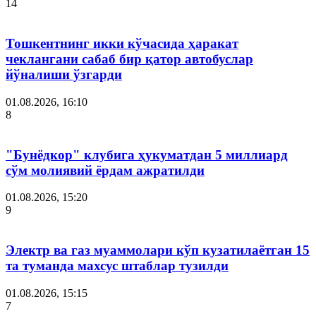
14
Тошкентнинг икки кўчасида ҳаракат
чеклангани сабаб бир қатор автобуслар
йўналиши ўзгарди
01.08.2026, 16:10
8
"Бунёдкор" клубига ҳукуматдан 5 миллиард
сўм молиявий ёрдам ажратилди
01.08.2026, 15:20
9
Электр ва газ муаммолари кўп кузатилаётган 15
та туманда махсус штаблар тузилди
01.08.2026, 15:15
7