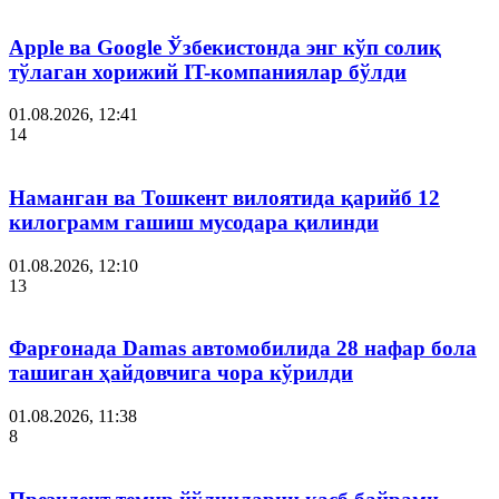
Apple ва Google Ўзбекистонда энг кўп солиқ
тўлаган хорижий IT-компаниялар бўлди
01.08.2026, 12:41
14
Наманган ва Тошкент вилоятида қарийб 12
килограмм гашиш мусодара қилинди
01.08.2026, 12:10
13
Фарғонада Damas автомобилида 28 нафар бола
ташиган ҳайдовчига чора кўрилди
01.08.2026, 11:38
8