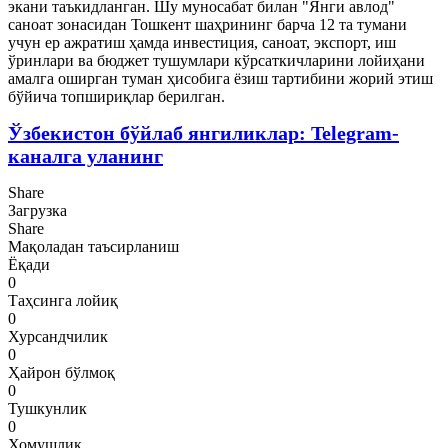
экани таъкидланган. Шу муносабат билан "Янги авлод"
саноат зонасидан Тошкент шаҳрининг барча 12 та тумани
учун ер ажратиш ҳамда инвестиция, саноат, экспорт, иш
ўринлари ва бюджет тушумлари кўрсаткичларини лойиҳани
амалга оширган туман ҳисобига ёзиш тартибини жорий этиш
бўйича топшириқлар берилган.
Ўзбекистон бўйлаб янгиликлар: Telegram-
каналга уланинг
Share
Загрузка
Share
Мақоладан таъсирланиш
Ёқади
0
Таҳсинга лойиқ
0
Хурсандчилик
0
Ҳайрон бўлмоқ
0
Тушкунлик
0
Хомушлик