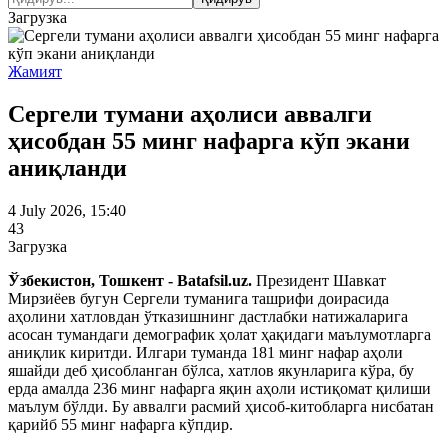
Загрузка
Жамият
Сергели тумани аҳолиси аввалги
ҳисобдан 55 минг нафарга кўп экани
аниқланди
4 July 2026, 15:40
43
Загрузка
Ўзбекистон, Тошкент - Batafsil.uz.
Президент Шавкат
Мирзиёев бугун Сергели туманига ташрифи доирасида
аҳолини хатловдан ўтказишнинг дастлабки натижаларига
асосан тумандаги демографик ҳолат ҳақидаги маълумотларга
аниқлик киритди. Илгари туманда 181 минг нафар аҳоли
яшайди деб ҳисобланган бўлса, хатлов якунларига кўра, бу
ерда амалда 236 минг нафарга яқин аҳоли истиқомат қилиши
маълум бўлди. Бу аввалги расмий ҳисоб-китобларга нисбатан
қарийб 55 минг нафарга кўпдир.