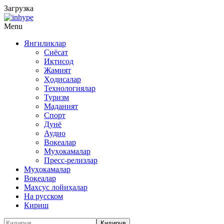
Загрузка
Menu
Янгиликлар
Сиёсат
Иқтисод
Жамият
Ҳодисалар
Технологиялар
Туризм
Маданият
Спорт
Дунё
Аудио
Воқеалар
Муҳокамалар
Пресс-релизлар
Муҳокамалар
Воқеалар
Махсус лойиҳалар
На русском
Кириш