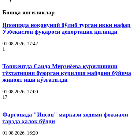
Бошқа янгиликлар
Японияда ноқонуний бўлиб турган икки нафар
Ўзбекистон фуқароси депортация қилинди
01.08.2026, 17:42
1
Тошкентда Саида Мирзиёева қурилишини
тўхтатишни буюрган қурилиш майдони бўйича
жиноят иши қўзғатилди
01.08.2026, 17:00
17
Фарғонада "Инсон" маркази ходими фожиали
тарзда ҳалок бўлди
01.08.2026, 16:20