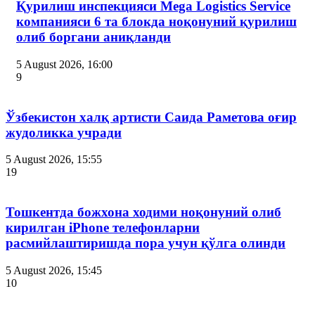
Қурилиш инспекцияси Мega Logistics Service
компанияси 6 та блокда ноқонуний қурилиш
олиб боргани аниқланди
5 August 2026, 16:00
9
Ўзбекистон халқ артисти Саида Раметова оғир
жудоликка учради
5 August 2026, 15:55
19
Тошкентда божхона ходими ноқонуний олиб
кирилган iPhone телефонларни
расмийлаштиришда пора учун қўлга олинди
5 August 2026, 15:45
10