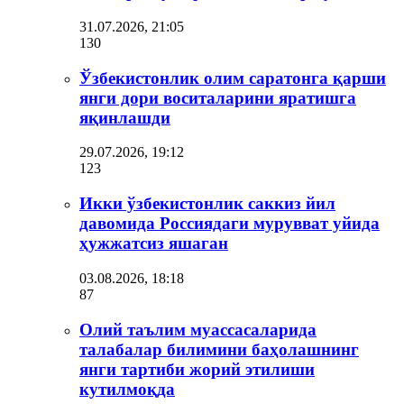
31.07.2026, 21:05
130
Ўзбекистонлик олим саратонга қарши
янги дори воситаларини яратишга
яқинлашди
29.07.2026, 19:12
123
Икки ўзбекистонлик саккиз йил
давомида Россиядаги мурувват уйида
ҳужжатсиз яшаган
03.08.2026, 18:18
87
Олий таълим муассасаларида
талабалар билимини баҳолашнинг
янги тартиби жорий этилиши
кутилмоқда