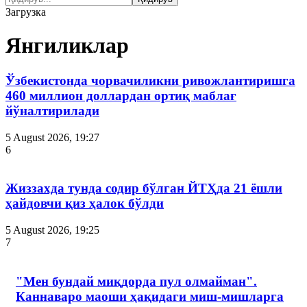
Загрузка
Янгиликлар
Ўзбекистонда чорвачиликни ривожлантиришга
460 миллион доллардан ортиқ маблағ
йўналтирилади
5 August 2026, 19:27
6
Жиззахда тунда содир бўлган ЙТҲда 21 ёшли
ҳайдовчи қиз ҳалок бўлди
5 August 2026, 19:25
7
"Мен бундай миқдорда пул олмайман".
Каннаваро маоши ҳақидаги миш-мишларга