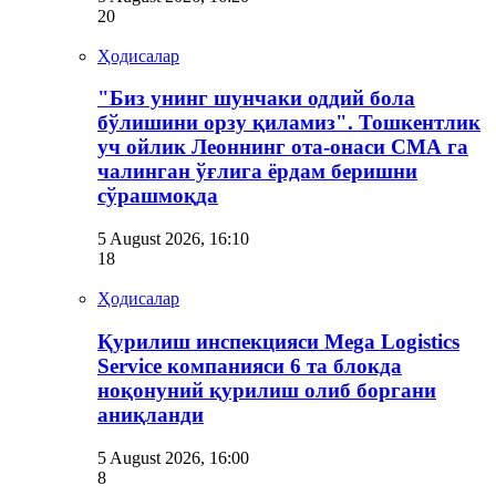
20
Ҳодисалар
"Биз унинг шунчаки оддий бола
бўлишини орзу қиламиз". Тошкентлик
уч ойлик Леоннинг ота-онаси СМА га
чалинган ўғлига ёрдам беришни
сўрашмоқда
5 August 2026, 16:10
18
Ҳодисалар
Қурилиш инспекцияси Мega Logistics
Service компанияси 6 та блокда
ноқонуний қурилиш олиб боргани
аниқланди
5 August 2026, 16:00
8