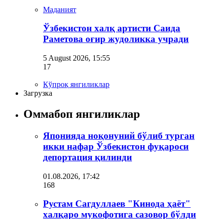
Маданият
Ўзбекистон халқ артисти Саида
Раметова оғир жудоликка учради
5 August 2026, 15:55
17
Кўпроқ янгиликлар
Загрузка
Оммабоп янгиликлар
Японияда ноқонуний бўлиб турган
икки нафар Ўзбекистон фуқароси
депортация қилинди
01.08.2026, 17:42
168
Рустам Сагдуллаев "Кинода ҳаёт"
халқаро мукофотига сазовор бўлди