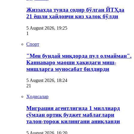
Жиззахда тунда содир бўлган ЙТҲда
21 ёшли ҳайдовчи қиз ҳалок бўлди
5 August 2026, 19:25
1
Спорт
"Мен бундай миқдорда пул олмайман".
Каннаваро маоши ҳақидаги миш-
мишларга муносабат билдирди
5 August 2026, 18:24
21
Ҳодисалар
Миграция агентлигида 1 миллиард
сўмдан ортиқ буджет маблағлари
талон-торож қилингани аниқланди
5 August 2026, 16:20