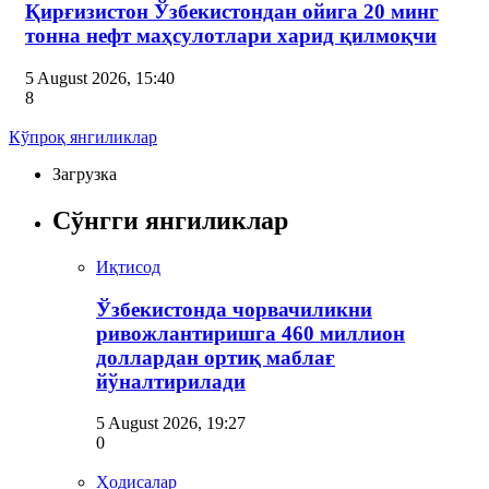
Қирғизистон Ўзбекистондан ойига 20 минг
тонна нефт маҳсулотлари харид қилмоқчи
5 August 2026, 15:40
8
Кўпроқ янгиликлар
Загрузка
Сўнгги янгиликлар
Иқтисод
Ўзбекистонда чорвачиликни
ривожлантиришга 460 миллион
доллардан ортиқ маблағ
йўналтирилади
5 August 2026, 19:27
0
Ҳодисалар