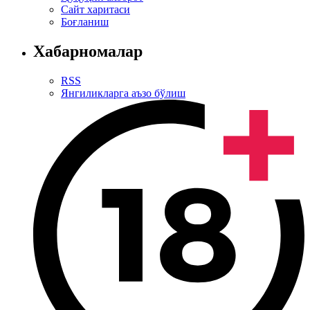
Сайт харитаси
Боғланиш
Хабарномалар
RSS
Янгиликларга аъзо бўлиш