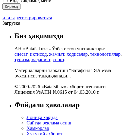
Ёдда сақламоқ мени
или зарегистрироваться
Загрузка
Биз ҳақимизда
АН «Batafsil.uz» - Ўзбекистон янгиликлари:
сиёсат
,
иқтисод
,
жамият
,
ҳодисалар
,
технологиялар
,
туризм
,
маданият
,
спорт
.
Материалларни тарқатиш "Батафсил" ЯА ёзма
рухсатисиз таъқиқланади...
© 2009-2026 «Batafsil.uz» ахборот агентлиги
Лицензия УзАПИ №0615 от 04.03.2010 г.
Фойдали ҳаволалар
Лойиҳа ҳақида
Сайтда реклама осиш
Ҳамкорлар
Ҳуқуқий ахборот