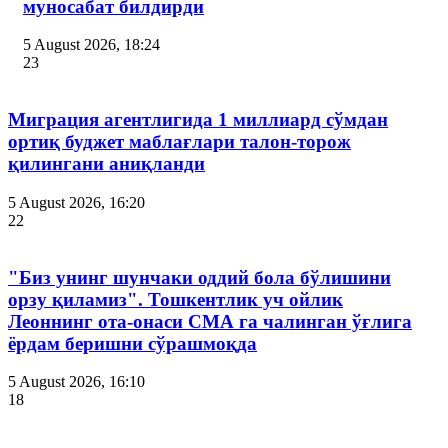
муносабат билдирди
5 August 2026, 18:24
23
Миграция агентлигида 1 миллиард сўмдан
ортиқ буджет маблағлари талон-торож
қилингани аниқланди
5 August 2026, 16:20
22
"Биз унинг шунчаки оддий бола бўлишини
орзу қиламиз". Тошкентлик уч ойлик
Леоннинг ота-онаси СМА га чалинган ўғлига
ёрдам беришни сўрашмоқда
5 August 2026, 16:10
18