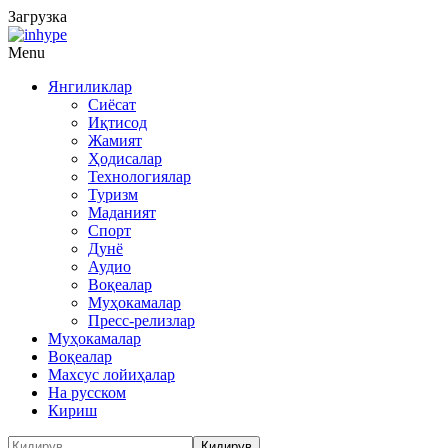
Загрузка
Menu
Янгиликлар
Сиёсат
Иқтисод
Жамият
Ҳодисалар
Технологиялар
Туризм
Маданият
Спорт
Дунё
Аудио
Воқеалар
Муҳокамалар
Пресс-релизлар
Муҳокамалар
Воқеалар
Махсус лойиҳалар
На русском
Кириш